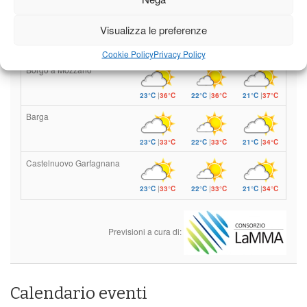
stagionali
Leggi tutto…
Visualizza le preferenze
Sabato
Domenica
Lunedì
Cookie Policy
Privacy Policy
Borgo a Mozzano
23°C
|
36°C
22°C
|
36°C
21°C
|
37°C
Barga
23°C
|
33°C
22°C
|
33°C
21°C
|
34°C
Castelnuovo Garfagnana
23°C
|
33°C
22°C
|
33°C
21°C
|
34°C
Previsioni a cura di:
Calendario eventi