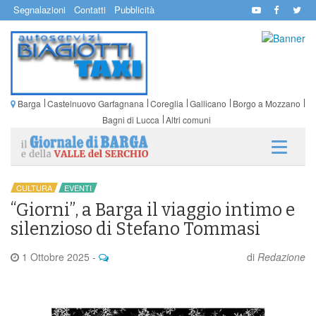
Segnalazioni
Contatti
Pubblicità
Barga
Castelnuovo Garfagnana
Coreglia
Gallicano
Borgo a Mozzano
Bagni di Lucca
Altri comuni
CULTURA
EVENTI
“Giorni”, a Barga il viaggio intimo e
silenzioso di Stefano Tommasi
1 Ottobre 2025
-
di
Redazione