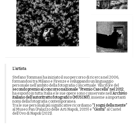
L’artista
Stefano Tommasi ha iniziato il suo percorso di ricerca nel 2006,
formandosi tra Milano e Firenze e sviluppando un linguaggio
personale nell’ambito della fotografia concettuale. Vincitore del
secondo premio al concorso nazionale “Premio Cascella” nel 2012
,
ha esposto in tutta Italia e le sue opere sono conservate nell’
Archivio
italiano dell’autoritratto fotografico (MUSINF)
, insieme a importanti
nomi della fotografia contemporanea.
Tra le sue personali più significative ricordiamo
“I sogni della mente”
al Museo Pan (Palazzo delle Arti Napoli, 2019) e
“Giorni”
al Castel
dell’Ovo di Napoli (2021).