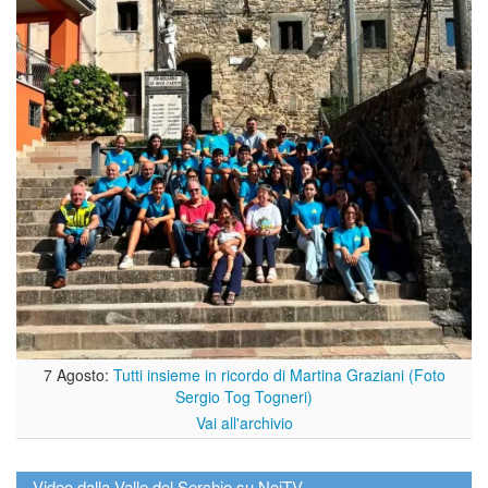
7 Agosto:
Tutti insieme in ricordo di Martina Graziani (Foto
Sergio Tog Togneri)
Vai all'archivio
Video dalla Valle del Serchio su NoiTV