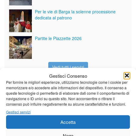
Per le vie di Barga la solenne processione
dedicata al patrono
Partite le Piazzette 2026
Vedi tutti i servizi
Gestisci Consenso
Per fornire le migliori esperienze, utilizziamo tecnologie come i cookie per
memorizzare e/o accedere alle informazioni del dispositivo. Il consenso a
Meteo
queste tecnologie ci permetterà di elaborare dati come il comportamento di
navigazione o ID unici su questo sito. Non acconsentire o ritirare il
consenso può influire negativamente su alcune caratteristiche e funzioni.
Gestisci servizi
Il tempo di questo fine
Accetta
settimana. temperature ancora
ben al di sopra dei valori
Nega