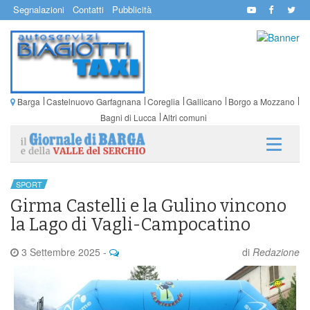
Segnalazioni
Contatti
Pubblicità
Barga
Castelnuovo Garfagnana
Coreglia
Gallicano
Borgo a Mozzano
Bagni di Lucca
Altri comuni
SPORT
Girma Castelli e la Gulino vincono
la Lago di Vagli-Campocatino
3 Settembre 2025
-
di
Redazione