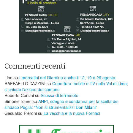
Commenti recenti
Lino
su
I mercatini del Giardino anche il 12, 19 e 26 agosto
RAFFAELLO DAZZINI
su
​Copertura mobile e TV nella Val di Lima;
si chiede l’azione del comune
Roberto Corsini
su
Scossa di terremoto
Simone Tomei
su
ANPI, sdegno e condanna per la scelta del
sindaco Puglia: “Non si strumentalizzi Don Milani”
Gesualdo Pieroni
su
La vecchia e la nuova Fornaci