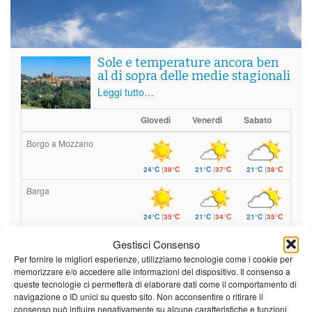
Sole e temperature ancora ben
al di sopra delle medie stagionali
Leggi tutto…
Giovedì
Venerdì
Sabato
Borgo a Mozzano
24°C
|
38°C
21°C
|
37°C
21°C
|
38°C
Barga
24°C
|
35°C
21°C
|
34°C
21°C
|
35°C
Castelnuovo Garfagnana
Gestisci Consenso
Per fornire le migliori esperienze, utilizziamo tecnologie come i cookie per
24°C
|
35°C
21°C
|
34°C
21°C
|
35°C
memorizzare e/o accedere alle informazioni del dispositivo. Il consenso a
queste tecnologie ci permetterà di elaborare dati come il comportamento di
navigazione o ID unici su questo sito. Non acconsentire o ritirare il
Previsioni a cura di:
consenso può influire negativamente su alcune caratteristiche e funzioni.