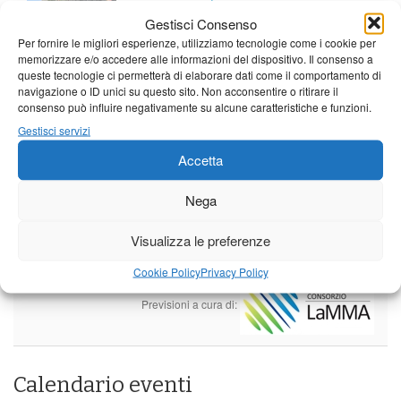
stagionali
Gestisci Consenso
Leggi tutto…
Per fornire le migliori esperienze, utilizziamo tecnologie come i cookie per
memorizzare e/o accedere alle informazioni del dispositivo. Il consenso a
Sabato
Domenica
Lunedì
queste tecnologie ci permetterà di elaborare dati come il comportamento di
navigazione o ID unici su questo sito. Non acconsentire o ritirare il
Borgo a Mozzano
consenso può influire negativamente su alcune caratteristiche e funzioni.
23°C
|
36°C
22°C
|
36°C
21°C
|
37°C
Gestisci servizi
Barga
Accetta
23°C
|
33°C
22°C
|
33°C
21°C
|
34°C
Nega
Castelnuovo Garfagnana
Visualizza le preferenze
23°C
|
33°C
22°C
|
33°C
21°C
|
34°C
Cookie Policy
Privacy Policy
Previsioni a cura di:
Calendario eventi