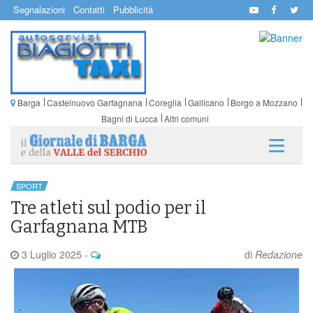
Segnalazioni
Contatti
Pubblicità
Barga
Castelnuovo Garfagnana
Coreglia
Gallicano
Borgo a Mozzano
Bagni di Lucca
Altri comuni
SPORT
Tre atleti sul podio per il
Garfagnana MTB
3 Luglio 2025
-
di
Redazione