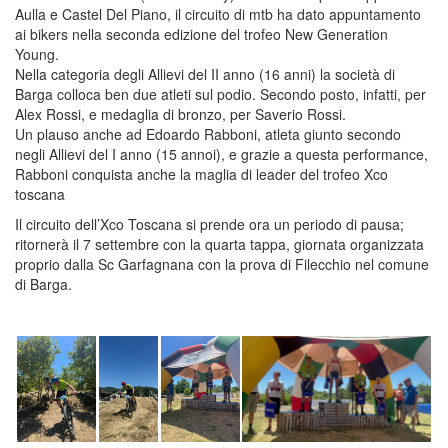
Aulla e Castel Del Piano, il circuito di mtb ha dato appuntamento
ai bikers nella seconda edizione del trofeo New Generation
Young.
Nella categoria degli Allievi del II anno (16 anni) la società di
Barga colloca ben due atleti sul podio. Secondo posto, infatti, per
Alex Rossi, e medaglia di bronzo, per Saverio Rossi.
Un plauso anche ad Edoardo Rabboni, atleta giunto secondo
negli Allievi del I anno (15 annoi), e grazie a questa performance,
Rabboni conquista anche la maglia di leader del trofeo Xco
toscana
Il circuito dell’Xco Toscana si prende ora un periodo di pausa;
ritornerà il 7 settembre con la quarta tappa, giornata organizzata
proprio dalla Sc Garfagnana con la prova di Filecchio nel comune
di Barga.