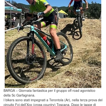
BARGA – Giornata fantastica per il gruppo off road agonistico
della Sc Garfagnana.
I bikers sono stati impegnati a Terontola (Ar), nella terza prova del
circuito Fci dell’Xco (cross country) Toscana. Dopo le tappe di