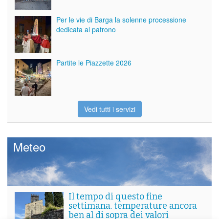
Per le vie di Barga la solenne processione
dedicata al patrono
Partite le Piazzette 2026
Vedi tutti i servizi
Meteo
Il tempo di questo fine
settimana. temperature ancora
ben al di sopra dei valori