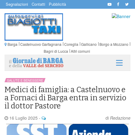
Segnalazioni
Contatti
Pubblicità
Barga
Castelnuovo Garfagnana
Coreglia
Gallicano
Borgo a Mozzano
Bagni di Lucca
Altri comuni
SALUTE E BENESSERE
Medici di famiglia: a Castelnuovo e
a Fornaci di Barga entra in servizio
il dottor Pastore
16 Luglio 2025
-
di
Redazione