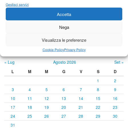
Gestisci servizi
24°C
|
34°C
22°C
|
35°C
22°C
|
34°C
Accetta
Previsioni a cura di:
Nega
Visualizza le preferenze
Calendario eventi
Cookie Policy
Privacy Policy
« Lug
Agosto 2026
Set »
L
M
M
G
V
S
D
1
2
3
4
5
6
7
8
9
10
11
12
13
14
15
16
17
18
19
20
21
22
23
24
25
26
27
28
29
30
31