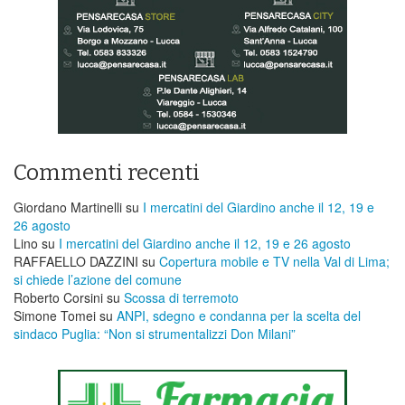
Commenti recenti
Giordano Martinelli
su
I mercatini del Giardino anche il 12, 19 e
26 agosto
Lino
su
I mercatini del Giardino anche il 12, 19 e 26 agosto
RAFFAELLO DAZZINI
su
​Copertura mobile e TV nella Val di Lima;
si chiede l’azione del comune
Roberto Corsini
su
Scossa di terremoto
Simone Tomei
su
ANPI, sdegno e condanna per la scelta del
sindaco Puglia: “Non si strumentalizzi Don Milani”