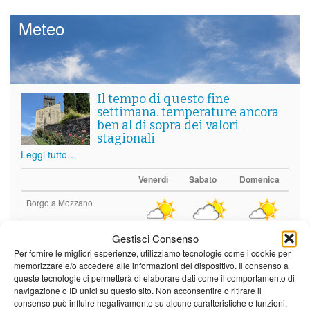
Meteo
Il tempo di questo fine
settimana. temperature ancora
ben al di sopra dei valori
stagionali
Leggi tutto…
Venerdì
Sabato
Domenica
Borgo a Mozzano
24°C
|
37°C
21°C
|
36°C
22°C
|
36°C
Gestisci Consenso
Barga
Per fornire le migliori esperienze, utilizziamo tecnologie come i cookie per
memorizzare e/o accedere alle informazioni del dispositivo. Il consenso a
24°C
|
34°C
21°C
|
34°C
22°C
|
34°C
queste tecnologie ci permetterà di elaborare dati come il comportamento di
navigazione o ID unici su questo sito. Non acconsentire o ritirare il
Castelnuovo Garfagnana
consenso può influire negativamente su alcune caratteristiche e funzioni.