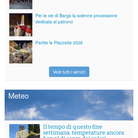
Per le vie di Barga la solenne processione
dedicata al patrono
Partite le Piazzette 2026
Vedi tutti i servizi
Meteo
Il tempo di questo fine
settimana. temperature ancora