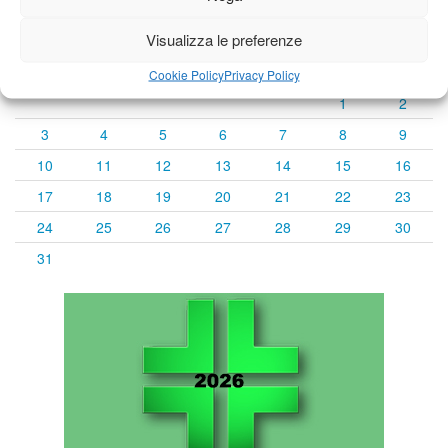
« Lug
Agosto 2026
Set »
Visualizza le preferenze
L
M
M
G
V
S
D
Cookie Policy
Privacy Policy
1
2
3
4
5
6
7
8
9
10
11
12
13
14
15
16
17
18
19
20
21
22
23
24
25
26
27
28
29
30
31