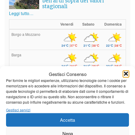
ben al di sopra dei valori
stagionali
Leggi tutto…
Venerdì
Sabato
Domenica
Borgo a Mozzano
24°C
|
37°C
21°C
|
38°C
22°C
|
38°C
Barga
24°C
|
34°C
21°C
|
35°C
22°C
|
35°C
Gestisci Consenso
Castelnuovo Garfagnana
Per fornire le migliori esperienze, utilizziamo tecnologie come i cookie per
memorizzare e/o accedere alle informazioni del dispositivo. Il consenso a
24°C
|
34°C
22°C
|
35°C
22°C
|
35°C
queste tecnologie ci permetterà di elaborare dati come il comportamento di
navigazione o ID unici su questo sito. Non acconsentire o ritirare il
consenso può influire negativamente su alcune caratteristiche e funzioni.
Previsioni a cura di:
Gestisci servizi
Accetta
Calendario eventi
Nega