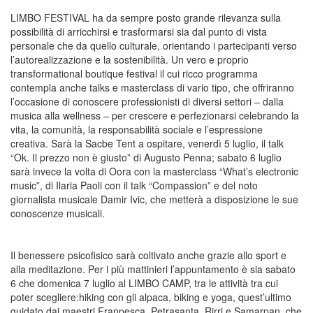
LIMBO FESTIVAL
ha da sempre posto grande rilevanza sulla
possibilità di arricchirsi e trasformarsi sia dal punto di vista
personale che da quello culturale, orientando i partecipanti verso
l’
autorealizzazione
e la
sostenibilità
. Un vero e proprio
transformational boutique festival
il cui ricco programma
contempla anche
talks
e
masterclass
di vario tipo, che offriranno
l’occasione di conoscere professionisti di diversi settori – dalla
musica alla wellness – per crescere e perfezionarsi celebrando la
vita
, la
comunità
, la
responsabilità sociale
e l’
espressione
creativa
. Sarà la
Sacbe Tent
a ospitare, venerdì 5 luglio, il talk
“Ok. Il prezzo non è giusto”
di
Augusto Penna
; sabato 6 luglio
sarà invece la volta di
Oora
con la masterclass
“What’s electronic
music”
, di
Ilaria Paoli
con il talk
“Compassion”
e del noto
giornalista musicale
Damir Ivic
, che metterà a disposizione le sue
conoscenze musicali.
Il
benessere psicofisico
sarà coltivato anche grazie allo
sport
e
alla
meditazione
. Per i più mattinieri l’appuntamento è sia sabato
6 che domenica 7 luglio
al
LIMBO CAMP
, tra le attività tra cui
poter scegliere:
hiking con gli alpaca
,
biking
e
yoga
, quest’ultimo
guidato dai maestri
Franpesca
,
Petrasanta
,
Rirri
e
Samarpan
, che