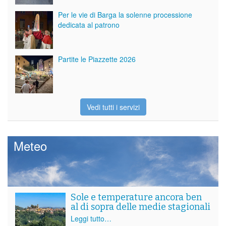
Per le vie di Barga la solenne processione
dedicata al patrono
Partite le Piazzette 2026
Vedi tutti i servizi
Meteo
Sole e temperature ancora ben
al di sopra delle medie stagionali
Leggi tutto…