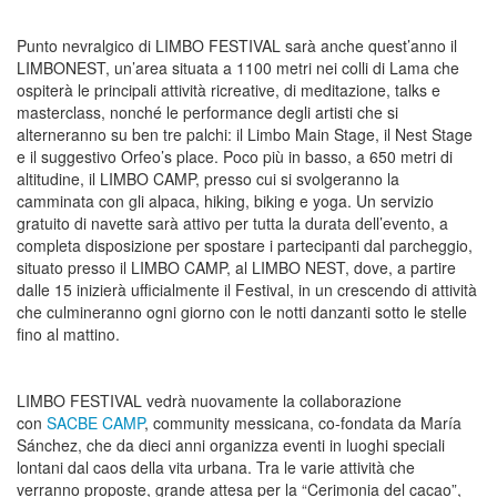
Punto nevralgico di
LIMBO FESTIVAL
sarà anche quest’anno il
LIMBONEST
, un’area situata a 1100 metri nei colli di Lama che
ospiterà le
principali attività ricreative
, di
meditazione
,
talks
e
masterclass
, nonché le performance degli artisti che si
alterneranno su ben
tre palchi
: il
Limbo Main Stage
, il
Nest Stage
e il suggestivo
Orfeo’s place
.
Poco più in basso, a 650 metri di
altitudine, il
LIMBO CAMP
, presso cui si svolgeranno la
camminata con gli alpaca
,
hiking
,
biking
e
yoga
.
Un
servizio
gratuito di navette
sarà attivo per tutta la durata dell’evento, a
completa disposizione per spostare i partecipanti dal parcheggio,
situato presso il
LIMBO CAMP
, al
LIMBO NEST
, dove, a partire
dalle 15 inizierà ufficialmente il Festival, in un crescendo di attività
che culmineranno ogni giorno con le notti danzanti sotto le stelle
fino al mattino.
LIMBO FESTIVAL
vedrà nuovamente la collaborazione
con
SACBE
CAMP
, community messicana, co-fondata da
María
Sánchez
, che da dieci anni organizza eventi in luoghi speciali
lontani dal caos della vita urbana. Tra le varie attività che
verranno proposte, grande attesa per la
“Cerimonia del cacao
”
,