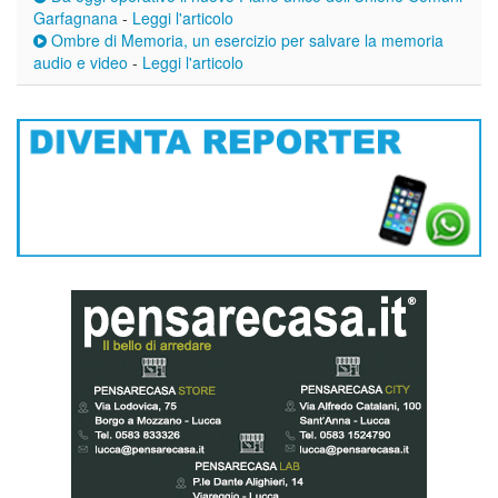
Garfagnana
-
Leggi l'articolo
Ombre di Memoria, un esercizio per salvare la memoria
audio e video
-
Leggi l'articolo