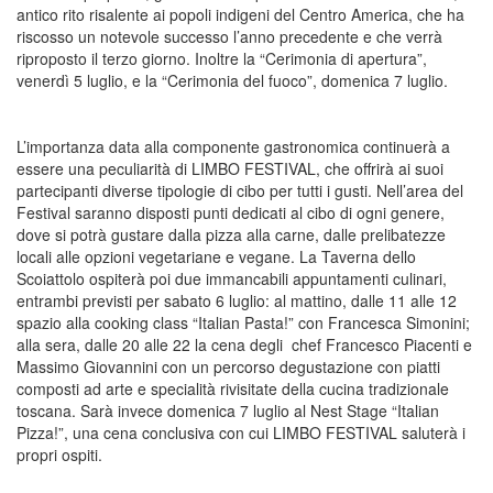
antico rito risalente ai popoli indigeni del Centro America, che ha
riscosso un notevole successo l’anno precedente e che verrà
riproposto il terzo giorno. Inoltre la
“Cerimonia di apertura”
,
venerdì 5 luglio, e la
“Cerimonia del fuoco”
, domenica 7 luglio.
L’importanza data alla
componente gastronomica
continuerà a
essere una peculiarità di
LIMBO FESTIVAL
, che offrirà ai suoi
partecipanti diverse tipologie di
cibo
per tutti i gusti
. Nell’area del
Festival saranno disposti
punti dedicati al cibo
di ogni genere,
dove si potrà gustare dalla pizza alla carne, dalle prelibatezze
locali alle opzioni vegetariane e vegane. La
Taverna dello
Scoiattolo
ospiterà poi due immancabili appuntamenti culinari,
entrambi previsti per sabato 6 luglio: al mattino, dalle 11 alle 12
spazio alla
cooking class
“Italian Pasta!”
con
Francesca Simonini
;
alla sera, dalle 20 alle 22 la cena degli
chef Francesco Piacenti
e
Massimo Giovannini
con un percorso degustazione con piatti
composti ad arte e specialità rivisitate della cucina tradizionale
toscana. Sarà invece domenica 7 luglio al
Nest Stage
“Italian
Pizza!”
, una cena conclusiva con cui
LIMBO FESTIVAL
saluterà i
propri ospiti.