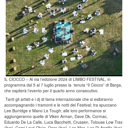
IL CIOCCO – Al via l’edizione 2024 di
LIMBO FESTIVAL
,
in
programma
dal 5 al 7 luglio
presso la
tenuta
“Il Ciocco” di Barga
,
che ospiterà l’evento per il quarto anno consecutivo.
Tanti gli artisti e i dj di fama internazionale che si esibiranno
accompagnando i tramonti e le notti del Festival; tra spuccano
Lee Burridge
e
Mano Le Tough
; alle loro performance si
aggiungeranno quelle di
Viken Arman
,
Dave Dk
,
Cormac
,
Eduardo De La Calle
,
Luca Bacchetti
,
Crussen
,
Tolouse Low Trax
(live)
,
Cami Layé Okún
,
Oora (live)
,
Leo Mas
,
Leo Di Angilla (live)
,