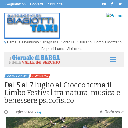
Segnalazioni
Contatti
Pubblicità
Barga
Castelnuovo Garfagnana
Coreglia
Gallicano
Borgo a Mozzano
Bagni di Lucca
Altri comuni
PRIMO PIANO
CRONACA
Dal 5 al 7 luglio al Ciocco torna il
Limbo Festival tra natura, musica e
benessere psicofisico
1 Luglio 2024
-
di
Redazione