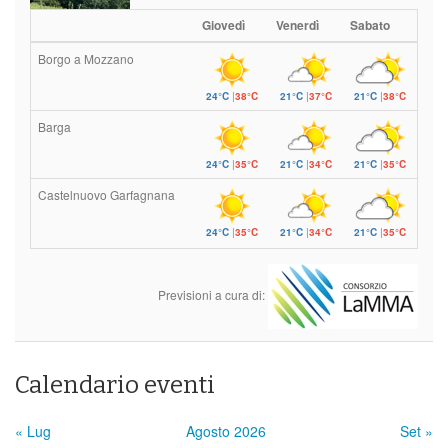
Giovedì
Venerdì
Sabato
Borgo a Mozzano
24°C
|
38°C
21°C
|
37°C
21°C
|
38°C
Barga
24°C
|
35°C
21°C
|
34°C
21°C
|
35°C
Castelnuovo Garfagnana
24°C
|
35°C
21°C
|
34°C
21°C
|
35°C
Previsioni a cura di:
Calendario eventi
« Lug
Agosto 2026
Set »