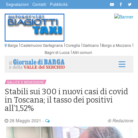
Segnalazioni
Contatti
Pubblicità
Barga
Castelnuovo Garfagnana
Coreglia
Gallicano
Borgo a Mozzano
Bagni di Lucca
Altri comuni
SALUTE E BENESSERE
Stabili sui 300 i nuovi casi di covid
in Toscana; il tasso dei positivi
all’1,52%
28 Maggio 2021
-
di
Redazione