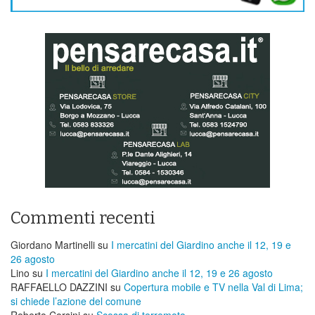
Commenti recenti
Giordano Martinelli
su
I mercatini del Giardino anche il 12, 19 e
26 agosto
Lino
su
I mercatini del Giardino anche il 12, 19 e 26 agosto
RAFFAELLO DAZZINI
su
​Copertura mobile e TV nella Val di Lima;
si chiede l’azione del comune