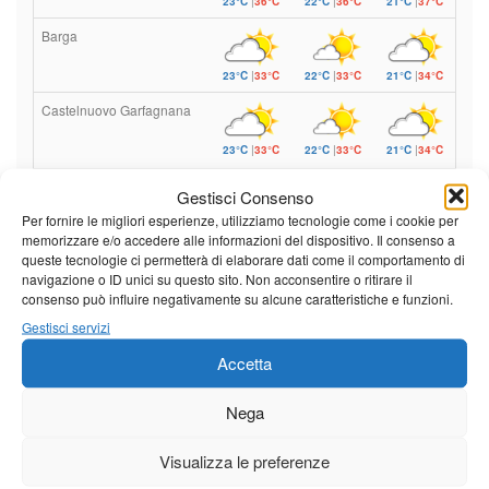
23°C
|
36°C
22°C
|
36°C
21°C
|
37°C
Barga
23°C
|
33°C
22°C
|
33°C
21°C
|
34°C
Castelnuovo Garfagnana
23°C
|
33°C
22°C
|
33°C
21°C
|
34°C
Gestisci Consenso
Previsioni a cura di:
Per fornire le migliori esperienze, utilizziamo tecnologie come i cookie per
memorizzare e/o accedere alle informazioni del dispositivo. Il consenso a
queste tecnologie ci permetterà di elaborare dati come il comportamento di
navigazione o ID unici su questo sito. Non acconsentire o ritirare il
consenso può influire negativamente su alcune caratteristiche e funzioni.
Calendario eventi
Gestisci servizi
Accetta
« Lug
Agosto 2026
Set »
L
M
M
G
V
S
D
Nega
1
2
Visualizza le preferenze
3
4
5
6
7
8
9