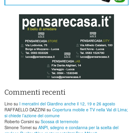
Commenti recenti
Lino
su
I mercatini del Giardino anche il 12, 19 e 26 agosto
RAFFAELLO DAZZINI
su
​Copertura mobile e TV nella Val di Lima;
si chiede l’azione del comune
Roberto Corsini
su
Scossa di terremoto
Simone Tomei
su
ANPI, sdegno e condanna per la scelta del