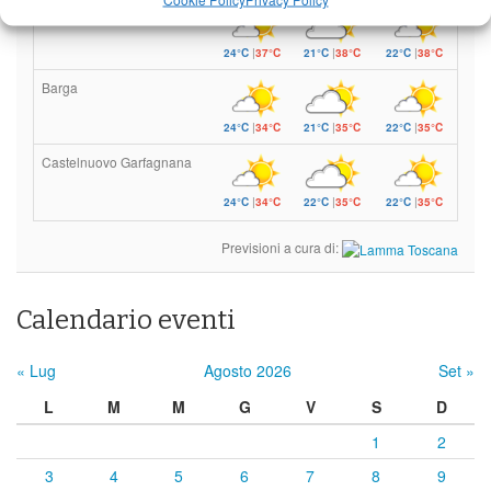
Borgo a Mozzano
24°C
|
37°C
21°C
|
38°C
22°C
|
38°C
Barga
24°C
|
34°C
21°C
|
35°C
22°C
|
35°C
Castelnuovo Garfagnana
24°C
|
34°C
22°C
|
35°C
22°C
|
35°C
Previsioni a cura di:
Calendario eventi
« Lug
Agosto 2026
Set »
L
M
M
G
V
S
D
1
2
3
4
5
6
7
8
9