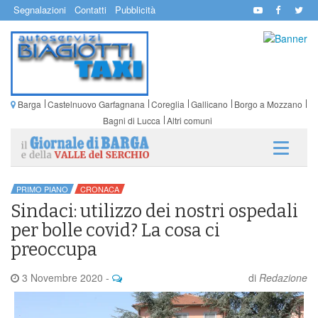
Segnalazioni
Contatti
Pubblicità
Barga
Castelnuovo Garfagnana
Coreglia
Gallicano
Borgo a Mozzano
Bagni di Lucca
Altri comuni
PRIMO PIANO
CRONACA
Sindaci: utilizzo dei nostri ospedali
per bolle covid? La cosa ci
preoccupa
3 Novembre 2020
-
di
Redazione