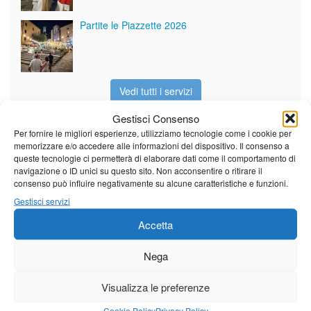
Partite le Piazzette 2026
Vedi tutti i servizi
Gestisci Consenso
Per fornire le migliori esperienze, utilizziamo tecnologie come i cookie per
Meteo
memorizzare e/o accedere alle informazioni del dispositivo. Il consenso a
queste tecnologie ci permetterà di elaborare dati come il comportamento di
navigazione o ID unici su questo sito. Non acconsentire o ritirare il
consenso può influire negativamente su alcune caratteristiche e funzioni.
Gestisci servizi
Il tempo di questo fine
Accetta
settimana. temperature ancora
ben al di sopra dei valori
stagionali
Nega
Leggi tutto…
Visualizza le preferenze
Venerdì
Sabato
Domenica
Cookie Policy
Privacy Policy