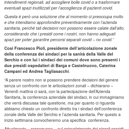
intendimenti regionali, ad accogliere bolle covid o a trasformare
eventuali spazi inutilizzati per l’accoglienza di pazienti covid.
Questa è però una soluzione che al momento ci preoccupa molto
e che intendiamo approfondire preventivamente con l’azienda
sanitaria, perché tali decisioni non possono essere calate dall’alto,
considerando che i presidi come i nostri, non hanno adeguati
spazi per poter garantire percorsi separati covid – no covid.”
Così Francesco Pioli, presidente dell’articolazione zonale
della conferenza dei sindaci per la sanità della Valle del
Serchio e con lui i sindaci dei comuni dove sono presenti i
due presidi ospedalieri di Barga e Castelnuovo, Caterina
Campani ed Andrea Tagliasacchi
.
“A parere nostro non si possono prendere decisioni del genere
senza un confronto con le articolazioni zonali – dichiarano –
Venerdì mattina ci sarà, con la partecipazione dell’Azienda
Sanitaria, la conferenza aziendale dei sindaci, in cui immaginiamo
che verrà discussa tale questione, ma per quanto ci riguarda
abbiamo chiesto un confronto diretto tra i sindaci dell’conferenza
zonale della Valle del Serchio e l’azienda sanitaria. Per questo a
inizio settimana convocheremo una specifica conferenza.
Attualmente – proseguono -, sul coinvolgimento dei piccoli presidi