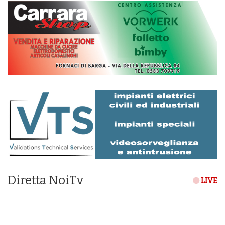
Diretta NoiTv
LIVE