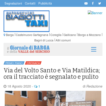
Segnalazioni
Contatti
Pubblicità
Barga
Castelnuovo Garfagnana
Coreglia
Gallicano
Borgo a Mozzano
Bagni di Lucca
Altri comuni
PRIMO PIANO
CRONACA
Via del Volto Santo e Via Matildica;
ora il tracciato è segnalato e pulito
18 Agosto 2020
-
1
di
Redazione