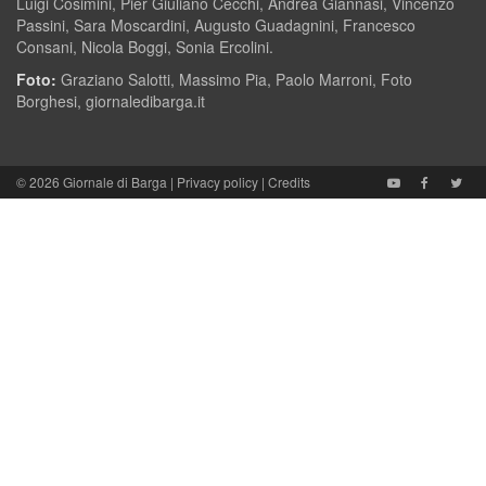
Luigi Cosimini, Pier Giuliano Cecchi, Andrea Giannasi, Vincenzo
Passini, Sara Moscardini, Augusto Guadagnini, Francesco
Consani, Nicola Boggi, Sonia Ercolini.
Foto:
Graziano Salotti, Massimo Pia, Paolo Marroni, Foto
Borghesi, giornaledibarga.it
© 2026
Giornale di Barga
|
Privacy policy
|
Credits