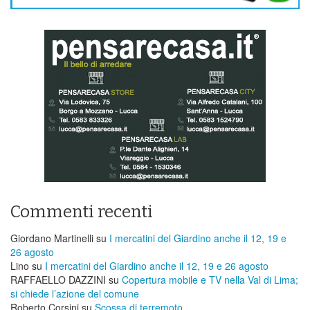
Commenti recenti
Giordano Martinelli
su
I mercatini del Giardino anche il 12, 19 e
26 agosto
Lino
su
I mercatini del Giardino anche il 12, 19 e 26 agosto
RAFFAELLO DAZZINI
su
​Copertura mobile e TV nella Val di Lima;
si chiede l’azione del comune
Roberto Corsini
su
Scossa di terremoto