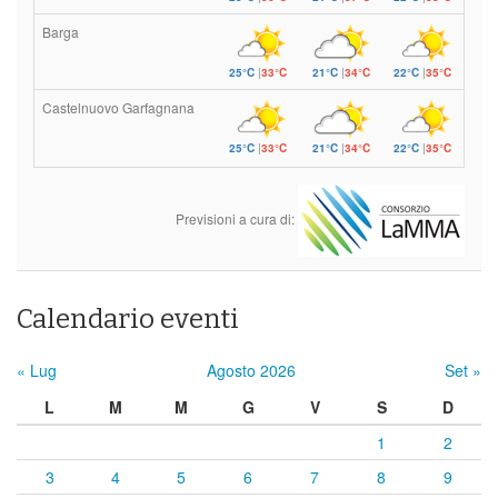
Barga
25°C
|
33°C
21°C
|
34°C
22°C
|
35°C
Castelnuovo Garfagnana
25°C
|
33°C
21°C
|
34°C
22°C
|
35°C
Previsioni a cura di:
Calendario eventi
« Lug
Agosto 2026
Set »
L
M
M
G
V
S
D
1
2
3
4
5
6
7
8
9