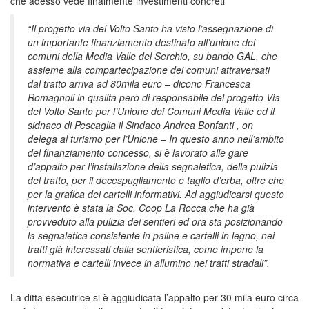
che adesso vede finalmente investimenti concreti
“Il progetto via del Volto Santo ha visto l’assegnazione di
un importante finanziamento destinato all’unione dei
comuni della Media Valle del Serchio, su bando GAL, che
assieme alla compartecipazione dei comuni attraversati
dal tratto arriva ad 80mila euro – dicono Francesca
Romagnoli in qualità però di responsabile del progetto Via
del Volto Santo per l’Unione dei Comuni Media Valle ed il
sidnaco di Pescaglia il Sindaco Andrea Bonfanti , on
delega al turismo per l’Unione – In questo anno nell’ambito
del finanziamento concesso, si è lavorato alle gare
d’appalto per l’installazione della segnaletica, della pulizia
del tratto, per il decespugliamento e taglio d’erba, oltre che
per la grafica dei cartelli informativi. Ad aggiudicarsi questo
intervento è stata la Soc. Coop La Rocca che ha già
provveduto alla pulizia dei sentieri ed ora sta posizionando
la segnaletica consistente in paline e cartelli in legno, nei
tratti già interessati dalla sentieristica, come impone la
normativa e cartelli invece in allumino nei tratti stradali”.
La ditta esecutrice si è aggiudicata l’appalto per 30 mila euro circa