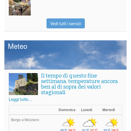
Vedi tutti i servizi
Meteo
Il tempo di questo fine
settimana. temperature ancora
ben al di sopra dei valori
stagionali
Leggi tutto…
Domenica
Lunedì
Martedì
Borgo a Mozzano
25°C
|
36°C
21°C
|
37°C
22°C
|
38°C