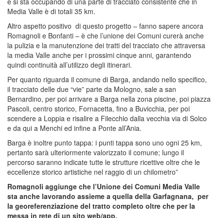
e si sta occupando di una parte di tracciato consistente che in
Media Valle è di totali 35 km.
Altro aspetto positivo di questo progetto – fanno sapere ancora
Romagnoli e Bonfanti – è che l’unione dei Comuni curerà anche
la pulizia e la manutenzione dei tratti del tracciato che attraversa
la media Valle anche per i prossimi cinque anni, garantendo
quindi continuità all’utilizzo degli itinerari.
Per quanto riguarda il comune di Barga, andando nello specifico,
il tracciato delle due “vie” parte da Mologno, sale a san
Bernardino, per poi arrivare a Barga nella zona piscine, poi piazza
Pascoli, centro storico, Fornacetta, fino a Buvicchia, per poi
scendere a Loppia e risalire a Filecchio dalla vecchia via di Solco
e da qui a Menchi ed infine a Ponte all’Ania.
Barga è inoltre punto tappa: i punti tappa sono uno ogni 25 km,
pertanto sarà ulteriormente valorizzato il comune; lungo il
percorso saranno indicate tutte le strutture ricettive oltre che le
eccellenze storico artistiche nel raggio di un chilometro”
Romagnoli aggiunge che l’Unione dei Comuni Media Valle
sta anche lavorando assieme a quella della Garfagnana, per
la georeferenziazione del tratto completo oltre che per la
messa in rete di un sito web/app.