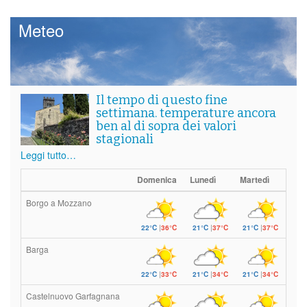
Meteo
Il tempo di questo fine
settimana. temperature ancora
ben al di sopra dei valori
stagionali
Leggi tutto…
Domenica
Lunedì
Martedì
Borgo a Mozzano
22°C
|
36°C
21°C
|
37°C
21°C
|
37°C
Barga
22°C
|
33°C
21°C
|
34°C
21°C
|
34°C
Castelnuovo Garfagnana