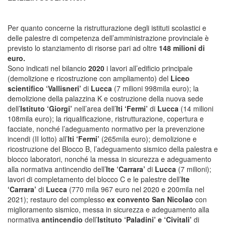
Per quanto concerne la ristrutturazione degli istituti scolastici e
delle palestre di competenza dell’amministrazione provinciale è
previsto lo stanziamento di risorse pari ad oltre
148 milioni di
euro.
Sono indicati nel bilancio
2020
i lavori all’edificio principale
(demolizione e ricostruzione con ampliamento) del
Liceo
scientifico ‘Vallisneri’
di
Lucca
(7 milioni 998mila euro); la
demolizione della palazzina K e costruzione della nuova sede
dell’
Istituto ‘Giorgi’
nell’area dell’
Iti ‘Fermi’
di
Lucca
(14 milioni
108mila euro); la riqualificazione, ristrutturazione, copertura e
facciate, nonché l’adeguamento normativo per la prevenzione
incendi (II lotto) all’
Iti ‘Fermi’
(265mila euro); demolizione e
ricostruzione del Blocco B, l’adeguamento sismico della palestra e
blocco laboratori, nonché la messa in sicurezza e adeguamento
alla normativa antincendio dell’
Ite ‘Carrara’
di
Lucca
(7 milioni);
lavori di completamento del blocco C e le palestre dell’
Ite
‘Carrara’
di
Lucca
(770 mila 967 euro nel 2020 e 200mila nel
2021); restauro del complesso
ex convento San Nicolao
con
miglioramento sismico, messa in sicurezza e adeguamento alla
normativa
antincendio
dell’
Istituto ‘Paladini’ e ‘Civitali’
di