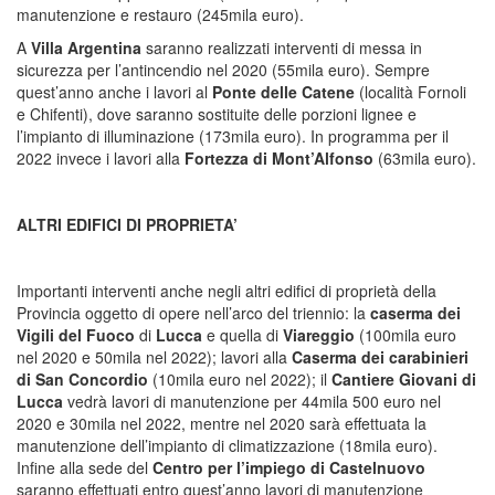
manutenzione e restauro (245mila euro).
A
Villa Argentina
saranno realizzati interventi di messa in
sicurezza per l’antincendio nel 2020 (55mila euro). Sempre
quest’anno anche i lavori al
Ponte delle Catene
(località Fornoli
e Chifenti), dove saranno sostituite delle porzioni lignee e
l’impianto di illuminazione (173mila euro). In programma per il
2022 invece i lavori alla
Fortezza di Mont’Alfonso
(63mila euro).
ALTRI EDIFICI DI PROPRIETA’
Importanti interventi anche negli altri edifici di proprietà della
Provincia oggetto di opere nell’arco del triennio: la
caserma dei
Vigili del Fuoco
di
Lucca
e quella di
Viareggio
(100mila euro
nel 2020 e 50mila nel 2022); lavori alla
Caserma dei carabinieri
di San Concordio
(10mila euro nel 2022); il
Cantiere Giovani di
Lucca
vedrà lavori di manutenzione per 44mila 500 euro nel
2020 e 30mila nel 2022, mentre nel 2020 sarà effettuata la
manutenzione dell’impianto di climatizzazione (18mila euro).
Infine alla sede del
Centro per l’impiego di Castelnuovo
saranno effettuati entro quest’anno lavori di manutenzione