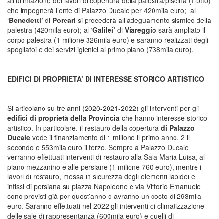
all’ultimazione dei lavori di copertura della palestra/piscina (I lotto)
che impegnerà l’ente di Palazzo Ducale per 420mila euro; al
‘
Benedetti’
di
Porcari
si procederà all’adeguamento sismico della
palestra (420mila euro); al ‘
Galilei’
di
Viareggio
sarà ampliato il
corpo palestra (1 milione 326mila euro) e saranno realizzati degli
spogliatoi e dei servizi igienici al primo piano (738mila euro).
EDIFICI DI PROPRIETA’ DI INTERESSE STORICO ARTISTICO
Si articolano su tre anni (2020-2021-2022) gli interventi per gli
edifici di proprietà della Provincia
che hanno interesse storico
artistico. In particolare, il restauro della copertura
di Palazzo
Ducale
vede il finanziamento di 1 milione il primo anno, 2 il
secondo e 553mila euro il terzo. Sempre a Palazzo Ducale
verranno effettuati interventi di restauro alla Sala Maria Luisa, al
piano mezzanino e alle persiane (1 milione 760 euro), mentre i
lavori di restauro, messa in sicurezza degli elementi lapidei e
infissi di persiana su piazza Napoleone e via Vittorio Emanuele
sono previsti già per quest’anno e avranno un costo di 293mila
euro. Saranno effettuati nel 2022 gli interventi di climatizzazione
delle sale di rappresentanza (600mila euro) e quelli di