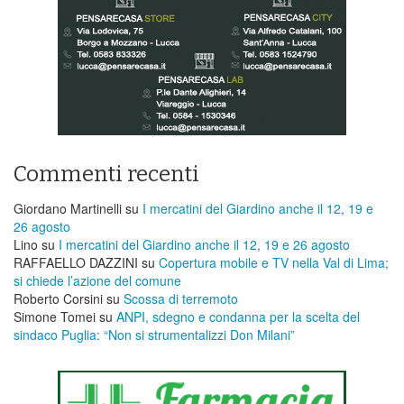
Commenti recenti
Giordano Martinelli
su
I mercatini del Giardino anche il 12, 19 e
26 agosto
Lino
su
I mercatini del Giardino anche il 12, 19 e 26 agosto
RAFFAELLO DAZZINI
su
​Copertura mobile e TV nella Val di Lima;
si chiede l’azione del comune
Roberto Corsini
su
Scossa di terremoto
Simone Tomei
su
ANPI, sdegno e condanna per la scelta del
sindaco Puglia: “Non si strumentalizzi Don Milani”