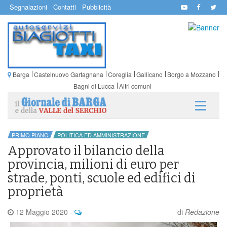
Segnalazioni
Contatti
Pubblicità
Barga
Castelnuovo Garfagnana
Coreglia
Gallicano
Borgo a Mozzano
Bagni di Lucca
Altri comuni
PRIMO PIANO
POLITICA ED AMMINISTRAZIONE
Approvato il bilancio della
provincia, milioni di euro per
strade, ponti, scuole ed edifici di
proprietà
12 Maggio 2020
-
di
Redazione