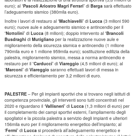
euro); al
‘Pascoli Ariostro Magri Ferrari’
di
Barga
sarà effettuato
l’adeguamento sismico (380mila euro).
Inoltre i lavori di restauro al
‘Machiavelli’
di
Lucca
(3 milioni 590
euro); nuove aule e adeguamento sismico e antincendio per il
‘Nottolini’
di
Lucca
(8 milioni); doppio intervento al
‘Brancoli
Busdraghi
di
Mutigliano
per la realizzazione nuove aule e
miglioramento della sicurezza sismica e antincendio (1 milione
790mila euro e 1 milione 959mila euro); sostituzione edilizia della
palestra, miglioramento sismico, messa a norma antincendio e
restauro per il
‘Carducci’
di
Viareggio
(4,5 milioni di euro); al
‘Marconi’
di
Viareggio
saranno effettuati lavori di messa in
sicurezza e efficientamento per 3,2 milioni di euro.
PALESTRE
– Per gli impianti sportivi che si trovano negli istituti di
competenza provinciale, gli interventi sono tutti concentrati nel
2020 e riguardano il ‘
Vallisneri’
di
Lucca
(1,3 milioni di euro) per
il completamento dei campi sportivi esterni, l’ampliamento degli
spogliatoi e la piccola palestra a servizio degli impianti e ulteriori
156mila euro per il miglioramento energetico dell’impianto; al
‘
Fermi’
di
Lucca
si procederà all’adeguamento energetico e