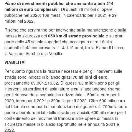
Piano di investimenti pubblici che ammonta a ben 214
milioni di euro complessivi
. Di questi 76 milioni di opere
pubbliche nel 2020; 109 messi in calendario per il 2021 e 29
milioni nel 2022.
Risorse che serviranno per intervenire sulla manutenzione e sulla
messa in sicurezza dei
650 km di strade provinciale
e su gran
parte delle 45 scuole superiori che accolgono oltre 16mila
studenti di età compresa tra i 14 i 19 anni, tra la Piana di Lucca,
la Valle del Serchio e la Versilia.
VIABILITA’
Per quanto riguarda la risorse necessarie per gli interventi sulle
strade sono indicati in bilancio quasi
70 milioni di euro,
precisamente 69.084.216,82. Di questi 4,3 milioni sono per gli
interventi straordinari di asfaltature a cui si aggiungono risorse
per il rinnovo della segnaletica orizzontale: 150mila euro per il
2020, idem per il 2021 e 300mila per il 2022. Oltre 600 mila euro
nel triennio sono per la manutenzione dei guard rail; 750mila euro
per le alberature ai lati delle strade provinciali; 600mila euro per il
contenimento dei movimenti franosi e altre opere di messa in
sicurezza messe in bilancio soprattutto nelle annualità 2021 e
2022.