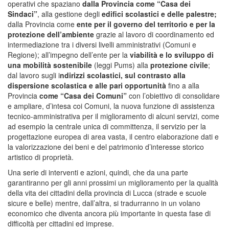
operativi che spaziano
dalla Provincia come “Casa dei
Sindaci”
, alla gestione degli
edifici scolastici e delle palestre;
dalla Provincia come
ente per il governo del territorio e per la
protezione dell’ambiente
grazie al lavoro di coordinamento ed
intermediazione tra i diversi livelli amministrativi (Comuni e
Regione); all’impegno dell’ente per la
viabilità e lo sviluppo di
una mobilità sostenibile
(leggi Pums) alla
protezione civile
;
dal lavoro sugli i
ndirizzi scolastici, sul contrasto alla
dispersione scolastica e alle pari opportunità
fino a alla
Provincia
come “Casa dei Comuni”
con l’obiettivo di consolidare
e ampliare, d’intesa coi Comuni, la nuova funzione di assistenza
tecnico-amministrativa per il miglioramento di alcuni servizi, come
ad esempio la centrale unica di committenza, il servizio per la
progettazione europea di area vasta, il centro elaborazione dati e
la valorizzazione dei beni e del patrimonio d’interesse storico
artistico di proprietà.
Una serie di interventi e azioni, quindi, che da una parte
garantiranno per gli anni prossimi un miglioramento per la qualità
della vita dei cittadini della provincia di Lucca (strade e scuole
sicure e belle) mentre, dall’altra, si tradurranno in un volano
economico che diventa ancora più importante in questa fase di
difficoltà per cittadini ed imprese.