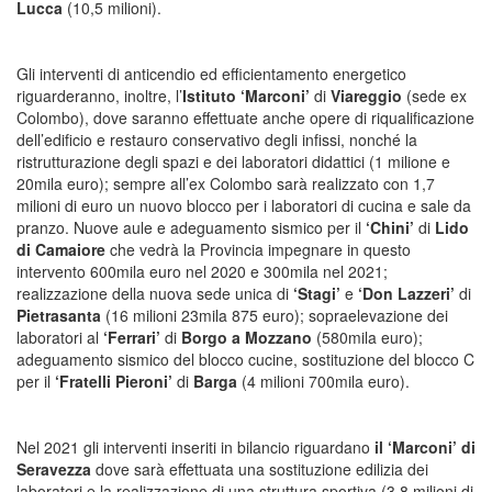
Lucca
(10,5 milioni).
Gli interventi di anticendio ed efficientamento energetico
riguarderanno, inoltre, l’
Istituto ‘Marconi’
di
Viareggio
(sede ex
Colombo), dove saranno effettuate anche opere di riqualificazione
dell’edificio e restauro conservativo degli infissi, nonché la
ristrutturazione degli spazi e dei laboratori didattici (1 milione e
20mila euro); sempre all’ex Colombo sarà realizzato con 1,7
milioni di euro un nuovo blocco per i laboratori di cucina e sale da
pranzo. Nuove aule e adeguamento sismico per il
‘Chini’
di
Lido
di Camaiore
che vedrà la Provincia impegnare in questo
intervento 600mila euro nel 2020 e 300mila nel 2021;
realizzazione della nuova sede unica di
‘Stagi’
e
‘Don Lazzeri’
di
Pietrasanta
(16 milioni 23mila 875 euro); sopraelevazione dei
laboratori al
‘Ferrari’
di
Borgo a Mozzano
(580mila euro);
adeguamento sismico del blocco cucine, sostituzione del blocco C
per il
‘Fratelli Pieroni’
di
Barga
(4 milioni 700mila euro).
Nel 2021 gli interventi inseriti in bilancio riguardano
il ‘Marconi’ di
Seravezza
dove sarà effettuata una sostituzione edilizia dei
laboratori e la realizzazione di una struttura sportiva (3,8 milioni di