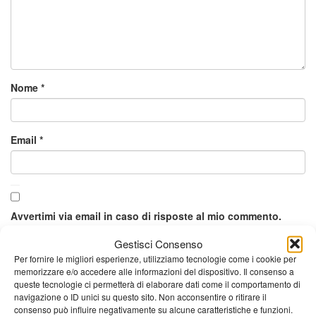
Nome
*
Email
*
Avvertimi via email in caso di risposte al mio commento.
Gestisci Consenso
Per fornire le migliori esperienze, utilizziamo tecnologie come i cookie per
Avvertimi via email alla pubblicazione di un nuovo articolo.
memorizzare e/o accedere alle informazioni del dispositivo. Il consenso a
queste tecnologie ci permetterà di elaborare dati come il comportamento di
navigazione o ID unici su questo sito. Non acconsentire o ritirare il
consenso può influire negativamente su alcune caratteristiche e funzioni.