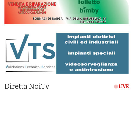
Diretta NoiTv
LIVE