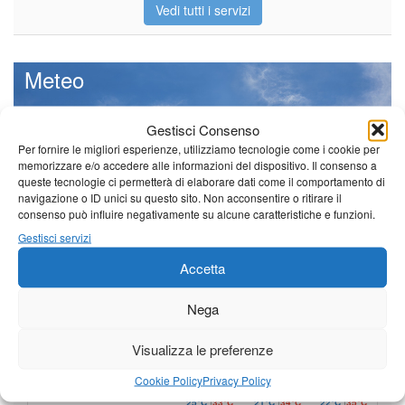
Vedi tutti i servizi
Meteo
Gestisci Consenso
Per fornire le migliori esperienze, utilizziamo tecnologie come i cookie per
memorizzare e/o accedere alle informazioni del dispositivo. Il consenso a
Il tempo di questo fine
queste tecnologie ci permetterà di elaborare dati come il comportamento di
settimana. temperature ancora
navigazione o ID unici su questo sito. Non acconsentire o ritirare il
ben al di sopra dei valori
consenso può influire negativamente su alcune caratteristiche e funzioni.
stagionali
Gestisci servizi
Leggi tutto…
Accetta
Domenica
Lunedì
Martedì
Nega
Borgo a Mozzano
25°C
|
36°C
21°C
|
37°C
22°C
|
38°C
Visualizza le preferenze
Barga
Cookie Policy
Privacy Policy
25°C
|
33°C
21°C
|
34°C
22°C
|
35°C