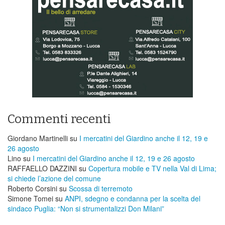
Commenti recenti
Giordano Martinelli
su
I mercatini del Giardino anche il 12, 19 e
26 agosto
Lino
su
I mercatini del Giardino anche il 12, 19 e 26 agosto
RAFFAELLO DAZZINI
su
​Copertura mobile e TV nella Val di Lima;
si chiede l’azione del comune
Roberto Corsini
su
Scossa di terremoto
Simone Tomei
su
ANPI, sdegno e condanna per la scelta del
sindaco Puglia: “Non si strumentalizzi Don Milani”