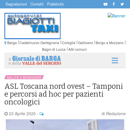
Segnalazioni
Contatti
Pubblicità
Barga
Castelnuovo Garfagnana
Coreglia
Gallicano
Borgo a Mozzano
Bagni di Lucca
Altri comuni
SALUTE E BENESSERE
ASL Toscana nord ovest – Tamponi
e percorsi ad hoc per pazienti
oncologici
23 Aprile 2020
-
di
Redazione