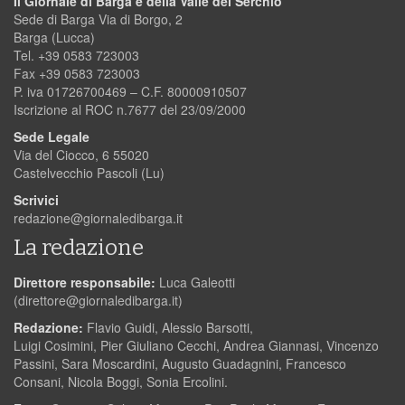
Il Giornale di Barga e della Valle del Serchio
Sede di Barga Via di Borgo, 2
Barga (Lucca)
Tel. +39 0583 723003
Fax +39 0583 723003
P. iva 01726700469 – C.F. 80000910507
Iscrizione al ROC n.7677 del 23/09/2000
Sede Legale
Via del Ciocco, 6 55020
Castelvecchio Pascoli (Lu)
Scrivici
redazione@giornaledibarga.it
La redazione
Direttore responsabile:
Luca Galeotti
(
direttore@giornaledibarga.it
)
Redazione:
Flavio Guidi, Alessio Barsotti,
Luigi Cosimini, Pier Giuliano Cecchi, Andrea Giannasi, Vincenzo
Passini, Sara Moscardini, Augusto Guadagnini, Francesco
Consani, Nicola Boggi, Sonia Ercolini.