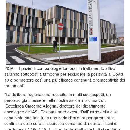
PISA – I pazienti con patologie tumorali in trattamento attivo
saranno sottoposti a tampone per escludere la positività al Covid-
19 e permettere così una più efficace continuità e tempestività dei
trattamenti.
“La delibera regionale ha recepito, in molti suoi aspetti, un
percorso già in essere nella nostra asl da inizio marzo”.
Sottolinea Giacomo Allegrini, direttore del dipartimento
oncologico dell’ASL Toscana nord ovest. “Dall’ inizio della crisi
sono state adottate tutte una serie di misure per garantire la
continuità delle cure in sicurezza cercando di ridurre i rischi di
infezione da COVID-19. E’ importante infatti che tutti si sentano