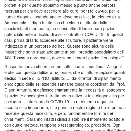
protetti e per questo abbiamo messo a punto anche percorsi
riservati per chi deve accedere alle cure, per i follow-up, per le
nuove diagnosi, usando anche, dove possibile, la telemedicina.
Ad esempio il triage telefonico che viene effettuato dallo
specialista di riferimento, ha consentito di individuare pazienti
potenzialmente a rischio di aver contratto il COVID-19. In questi
casi, prima di farlo accedere alle strutture, il paziente viene
indirizzato in un percorso ad hoc. Queste sono alcune delle
misure che sono state adottante in ogni presidio ospedaliero dell’
ASL Toscana nord ovest, dove sono in cura i pazienti oncologici”
“L’aspetto nuovo che mi preme sottolineare – continua Allegrini –
è che con questa delibera regionale, che di fatto recepisce quanto
deciso in sede di ISPRO (Istituto…. dai direttori di dipartimento
oncologico delle sei aziende sanitarie toscane coordinati dal Prof.
Giann Amunni, si definisce chiaramente la necessità di sottoporre
il paziente oncologico in trattamento attivo, a test diagnostico per
escludere l’ infezione da COVID-19. In riferimento a questo
aspetto così importante, che pone la nostra regione tra le prime a
recepire questa necessità, è però fondamentale fornire dei
chiarimenti. Saranno infatti i clinici a stabilire il momento adatto e
con quale metodo, tampone o test sierologico, procedere. Ogni
paziente verrà valutato dal clinico e il consiglio è quello di affidarsi