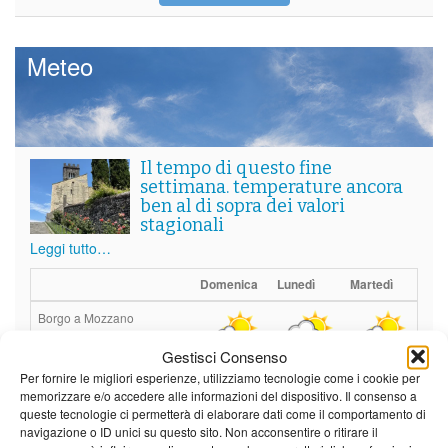
Meteo
Il tempo di questo fine
settimana. temperature ancora
ben al di sopra dei valori
stagionali
Leggi tutto…
Domenica
Lunedì
Martedì
Borgo a Mozzano
Gestisci Consenso
25°C
|
36°C
21°C
|
37°C
22°C
|
38°C
Per fornire le migliori esperienze, utilizziamo tecnologie come i cookie per
Barga
memorizzare e/o accedere alle informazioni del dispositivo. Il consenso a
queste tecnologie ci permetterà di elaborare dati come il comportamento di
25°C
|
33°C
21°C
|
34°C
22°C
|
35°C
navigazione o ID unici su questo sito. Non acconsentire o ritirare il