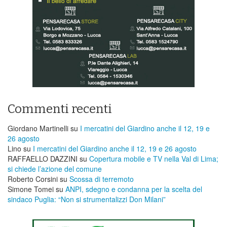
Commenti recenti
Giordano Martinelli
su
I mercatini del Giardino anche il 12, 19 e
26 agosto
Lino
su
I mercatini del Giardino anche il 12, 19 e 26 agosto
RAFFAELLO DAZZINI
su
​Copertura mobile e TV nella Val di Lima;
si chiede l’azione del comune
Roberto Corsini
su
Scossa di terremoto
Simone Tomei
su
ANPI, sdegno e condanna per la scelta del
sindaco Puglia: “Non si strumentalizzi Don Milani”