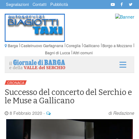
Segnalazioni
Contatti
Pubblicità
Barga
Castelnuovo Garfagnana
Coreglia
Gallicano
Borgo a Mozzano
Bagni di Lucca
Altri comuni
CRONACA
Successo del concerto del Serchio e
le Muse a Gallicano
8 Febbraio 2020
-
di
Redazione