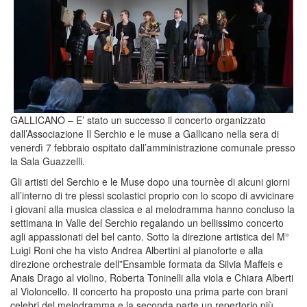
GALLICANO – E’ stato un successo il concerto organizzato
dall’Associazione Il Serchio e le muse a Gallicano nella sera di
venerdì 7 febbraio ospitato dall’amministrazione comunale presso
la Sala Guazzelli.
Gli artisti del Serchio e le Muse dopo una tournèe di alcuni giorni
all’interno di tre plessi scolastici proprio con lo scopo di avvicinare
i giovani alla musica classica e al melodramma hanno concluso la
settimana in Valle del Serchio regalando un bellissimo concerto
agli appassionati del bel canto. Sotto la direzione artistica del M°
Luigi Roni che ha visto Andrea Albertini al pianoforte e alla
direzione orchestrale dell”Ensamble formata da Silvia Maffeis e
Anais Drago al violino, Roberta Toninelli alla viola e Chiara Alberti
al Violoncello. Il concerto ha proposto una prima parte con brani
celebri del melodramma e la seconda parte un repertorio più