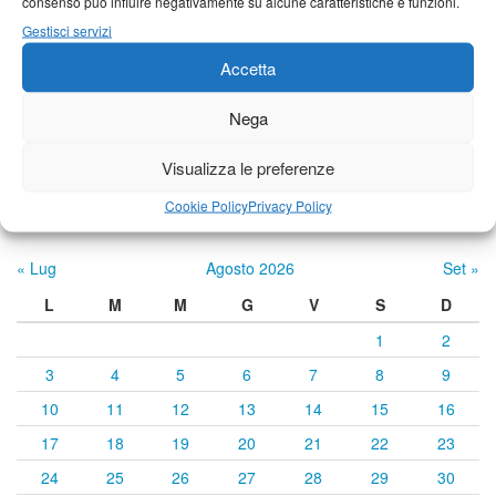
consenso può influire negativamente su alcune caratteristiche e funzioni.
Castelnuovo Garfagnana
Gestisci servizi
25°C
|
33°C
21°C
|
34°C
22°C
|
35°C
Accetta
Nega
Previsioni a cura di:
Visualizza le preferenze
Cookie Policy
Privacy Policy
Calendario eventi
« Lug
Agosto 2026
Set »
L
M
M
G
V
S
D
1
2
3
4
5
6
7
8
9
10
11
12
13
14
15
16
17
18
19
20
21
22
23
24
25
26
27
28
29
30