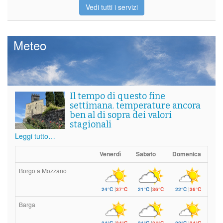
Vedi tutti i servizi
Meteo
Il tempo di questo fine
settimana. temperature ancora
ben al di sopra dei valori
stagionali
Leggi tutto…
Venerdì
Sabato
Domenica
Borgo a Mozzano
24°C
|
37°C
21°C
|
36°C
22°C
|
36°C
Barga
24°C
|
34°C
21°C
|
34°C
22°C
|
34°C