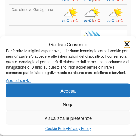
Castelnuovo Garfagnana
24°C
|
34°C
22°C
|
35°C
22°C
|
34°C
Previsioni a cura di:
Gestisci Consenso
Per fornire le migliori esperienze, utilizziamo tecnologie come i cookie per
memorizzare e/o accedere alle informazioni del dispositivo. Il consenso a
queste tecnologie ci permetterà di elaborare dati come il comportamento di
Calendario eventi
navigazione o ID unici su questo sito. Non acconsentire o ritirare il
consenso può influire negativamente su alcune caratteristiche e funzioni.
Gestisci servizi
« Lug
Agosto 2026
Set »
Accetta
L
M
M
G
V
S
D
1
2
Nega
3
4
5
6
7
8
9
Visualizza le preferenze
10
11
12
13
14
15
16
Cookie Policy
Privacy Policy
17
18
19
20
21
22
23