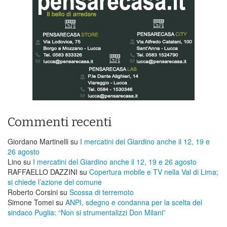
Commenti recenti
Giordano Martinelli
su
I mercatini del Giardino anche il 12, 19 e
26 agosto
Lino
su
I mercatini del Giardino anche il 12, 19 e 26 agosto
RAFFAELLO DAZZINI
su
​Copertura mobile e TV nella Val di Lima;
si chiede l’azione del comune
Roberto Corsini
su
Scossa di terremoto
Simone Tomei
su
ANPI, sdegno e condanna per la scelta del
sindaco Puglia: “Non si strumentalizzi Don Milani”