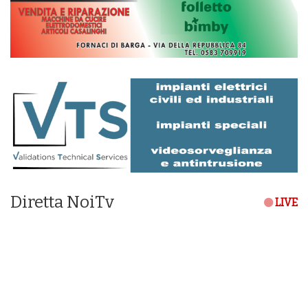
Diretta NoiTv
LIVE