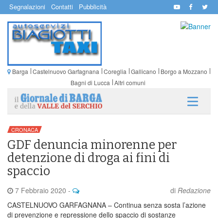
Segnalazioni
Contatti
Pubblicità
Barga
Castelnuovo Garfagnana
Coreglia
Gallicano
Borgo a Mozzano
Bagni di Lucca
Altri comuni
CRONACA
GDF denuncia minorenne per
detenzione di droga ai fini di
spaccio
7 Febbraio 2020
-
di
Redazione
CASTELNUOVO GARFAGNANA – Continua senza sosta l’azione
di prevenzione e repressione dello spaccio di sostanze