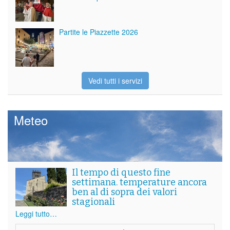
Partite le Piazzette 2026
Vedi tutti i servizi
Meteo
Il tempo di questo fine
settimana. temperature ancora
ben al di sopra dei valori
stagionali
Leggi tutto…