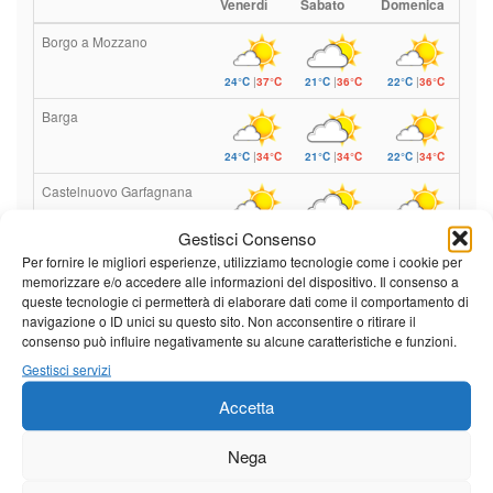
Venerdì
Sabato
Domenica
Borgo a Mozzano
24°C
|
37°C
21°C
|
36°C
22°C
|
36°C
Barga
24°C
|
34°C
21°C
|
34°C
22°C
|
34°C
Castelnuovo Garfagnana
24°C
|
34°C
22°C
|
35°C
22°C
|
34°C
Gestisci Consenso
Per fornire le migliori esperienze, utilizziamo tecnologie come i cookie per
memorizzare e/o accedere alle informazioni del dispositivo. Il consenso a
Previsioni a cura di:
queste tecnologie ci permetterà di elaborare dati come il comportamento di
navigazione o ID unici su questo sito. Non acconsentire o ritirare il
consenso può influire negativamente su alcune caratteristiche e funzioni.
Gestisci servizi
Calendario eventi
Accetta
« Lug
Agosto 2026
Set »
Nega
L
M
M
G
V
S
D