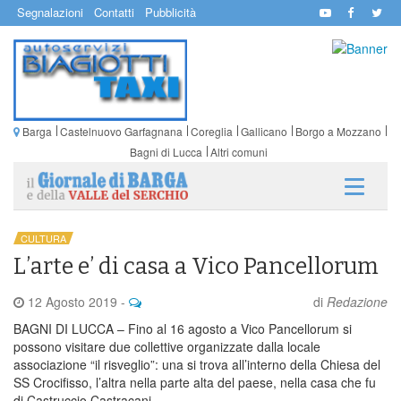
Segnalazioni
Contatti
Pubblicità
Barga
Castelnuovo Garfagnana
Coreglia
Gallicano
Borgo a Mozzano
Bagni di Lucca
Altri comuni
CULTURA
L’arte e’ di casa a Vico Pancellorum
12 Agosto 2019
-
di
Redazione
BAGNI DI LUCCA – Fino al 16 agosto a Vico Pancellorum si
possono visitare due collettive organizzate dalla locale
associazione “il risveglio”: una si trova all’interno della Chiesa del
SS Crocifisso, l’altra nella parte alta del paese, nella casa che fu
di Castruccio Castracani.