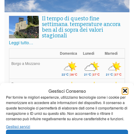
Il tempo di questo fine
settimana. temperature ancora
ben al di sopra dei valori
stagionali
Leggi tutto…
Domenica
Lunedì
Martedì
Borgo a Mozzano
22°C
|
36°C
21°C
|
37°C
21°C
|
37°C
Barga
Gestisci Consenso
22°C
|
33°C
21°C
|
34°C
21°C
|
34°C
Per fornire le migliori esperienze, utilizziamo tecnologie come i cookie per
memorizzare e/o accedere alle informazioni del dispositivo. Il consenso a
Castelnuovo Garfagnana
queste tecnologie ci permetterà di elaborare dati come il comportamento di
navigazione o ID unici su questo sito. Non acconsentire o ritirare il
22°C
|
33°C
21°C
|
34°C
21°C
|
34°C
consenso può influire negativamente su alcune caratteristiche e funzioni.
Gestisci servizi
Previsioni a cura di: