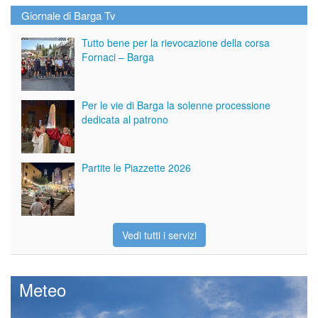
Giornale di Barga Tv
Tutto bene per la rievocazione della corsa
Fornaci – Barga
Per le vie di Barga la solenne processione
dedicata al patrono
Partite le Piazzette 2026
Vedi tutti i servizi
Meteo