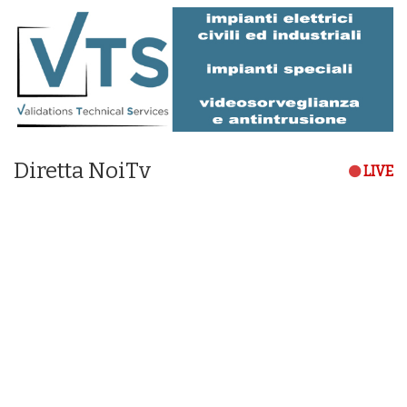
Diretta NoiTv
LIVE