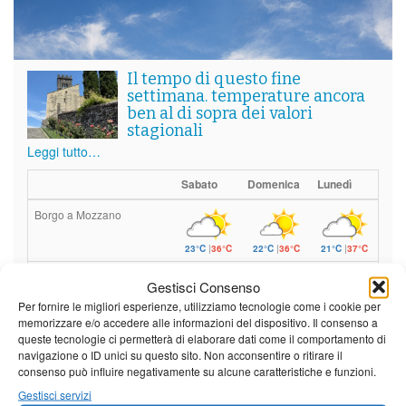
Il tempo di questo fine
settimana. temperature ancora
ben al di sopra dei valori
stagionali
Leggi tutto…
Sabato
Domenica
Lunedì
Borgo a Mozzano
23°C
|
36°C
22°C
|
36°C
21°C
|
37°C
Barga
Gestisci Consenso
Per fornire le migliori esperienze, utilizziamo tecnologie come i cookie per
23°C
|
33°C
22°C
|
33°C
21°C
|
34°C
memorizzare e/o accedere alle informazioni del dispositivo. Il consenso a
Castelnuovo Garfagnana
queste tecnologie ci permetterà di elaborare dati come il comportamento di
navigazione o ID unici su questo sito. Non acconsentire o ritirare il
consenso può influire negativamente su alcune caratteristiche e funzioni.
23°C
|
33°C
22°C
|
33°C
21°C
|
34°C
Gestisci servizi