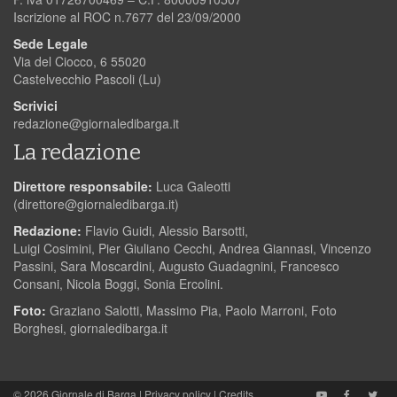
Iscrizione al ROC n.7677 del 23/09/2000
Sede Legale
Via del Ciocco, 6 55020
Castelvecchio Pascoli (Lu)
Scrivici
redazione@giornaledibarga.it
La redazione
Direttore responsabile:
Luca Galeotti
(
direttore@giornaledibarga.it
)
Redazione:
Flavio Guidi, Alessio Barsotti,
Luigi Cosimini, Pier Giuliano Cecchi, Andrea Giannasi, Vincenzo
Passini, Sara Moscardini, Augusto Guadagnini, Francesco
Consani, Nicola Boggi, Sonia Ercolini.
Foto:
Graziano Salotti, Massimo Pia, Paolo Marroni, Foto
Borghesi, giornaledibarga.it
© 2026
Giornale di Barga
|
Privacy policy
|
Credits