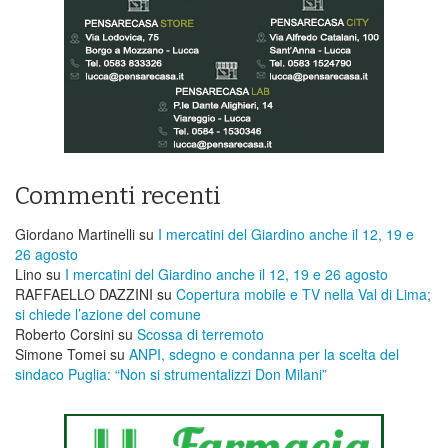
Commenti recenti
Giordano Martinelli
su
I mercatini del Giardino anche il 12, 19 e
26 agosto
Lino
su
I mercatini del Giardino anche il 12, 19 e 26 agosto
RAFFAELLO DAZZINI
su
​Copertura mobile e TV nella Val di Lima;
si chiede l’azione del comune
Roberto Corsini
su
Scossa di terremoto
Simone Tomei
su
ANPI, sdegno e condanna per la scelta del
sindaco Puglia: “Non si strumentalizzi Don Milani”