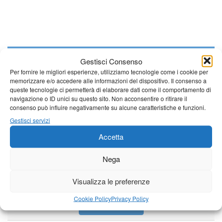
Giornale di Barga Tv
Gestisci Consenso
Per fornire le migliori esperienze, utilizziamo tecnologie come i cookie per
Tutto bene per la rievocazione della corsa
memorizzare e/o accedere alle informazioni del dispositivo. Il consenso a
Fornaci – Barga
queste tecnologie ci permetterà di elaborare dati come il comportamento di
navigazione o ID unici su questo sito. Non acconsentire o ritirare il
consenso può influire negativamente su alcune caratteristiche e funzioni.
Per le vie di Barga la solenne processione
Gestisci servizi
dedicata al patrono
Accetta
Nega
Partite le Piazzette 2026
Visualizza le preferenze
Cookie Policy
Privacy Policy
Vedi tutti i servizi