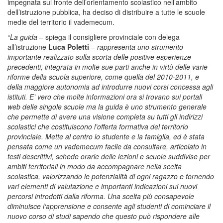
impegnata sul fronte dell’orientamento scolastico nell’ambito
dell’istruzione pubblica, ha deciso di distribuire a tutte le scuole
medie del territorio il vademecum.
“La guida
– spiega il consigliere provinciale con delega
all’istruzione
Luca Poletti
–
rappresenta uno strumento
importante realizzato sulla scorta delle positive esperienze
precedenti, integrata in molte sue parti anche in virtù delle varie
riforme della scuola superiore, come quella del 2010-2011, e
della maggiore autonomia ad introdurre nuovi corsi concessa agli
istituti. E’ vero che molte informazioni ora si trovano sui portali
web delle singole scuole ma la guida è uno strumento generale
che permette di avere una visione completa su tutti gli indirizzi
scolastici che costituiscono l’offerta formativa del territorio
provinciale. Mette al centro lo studente e la famiglia, ed è stata
pensata come un vademecum facile da consultare, articolato in
testi descrittivi, schede orarie delle lezioni e scuole suddivise per
ambiti territoriali in modo da accompagnare nella scelta
scolastica, valorizzando le potenzialità di ogni ragazzo e fornendo
vari elementi di valutazione e importanti indicazioni sui nuovi
percorsi introdotti dalla riforma. Una scelta più consapevole
diminuisce l‘apprensione e consente agli studenti di cominciare il
nuovo corso di studi sapendo che questo può rispondere alle