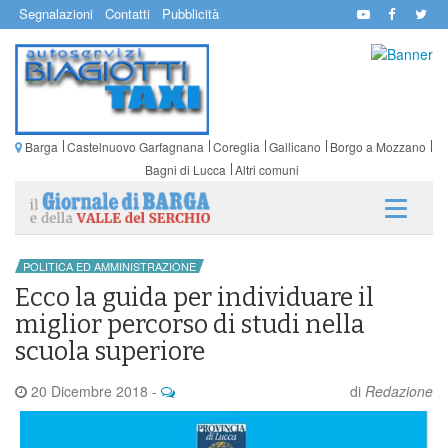
Segnalazioni
Contatti
Pubblicità
Barga
Castelnuovo Garfagnana
Coreglia
Gallicano
Borgo a Mozzano
Bagni di Lucca
Altri comuni
POLITICA ED AMMINISTRAZIONE
Ecco la guida per individuare il
miglior percorso di studi nella
scuola superiore
20 Dicembre 2018
-
di
Redazione