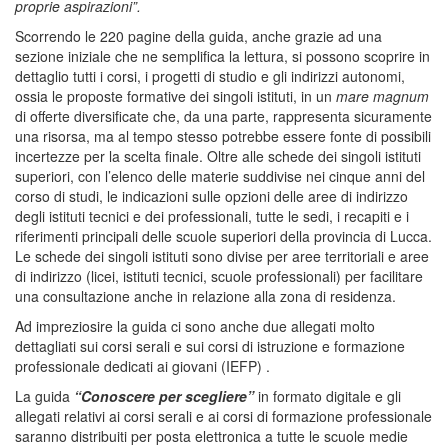
proprie aspirazioni”.
Scorrendo le 220 pagine della guida, anche grazie ad una
sezione iniziale che ne semplifica la lettura, si possono scoprire in
dettaglio tutti i corsi, i progetti di studio e gli indirizzi autonomi,
ossia le proposte formative dei singoli istituti, in un
mare magnum
di offerte diversificate che, da una parte, rappresenta sicuramente
una risorsa, ma al tempo stesso potrebbe essere fonte di possibili
incertezze per la scelta finale. Oltre alle schede dei singoli istituti
superiori, con l’elenco delle materie suddivise nei cinque anni del
corso di studi, le indicazioni sulle opzioni delle aree di indirizzo
degli istituti tecnici e dei professionali, tutte le sedi, i recapiti e i
riferimenti principali delle scuole superiori della provincia di Lucca.
Le schede dei singoli istituti sono divise per aree territoriali e aree
di indirizzo (licei, istituti tecnici, scuole professionali) per facilitare
una consultazione anche in relazione alla zona di residenza.
Ad impreziosire la guida ci sono anche due allegati molto
dettagliati sui corsi serali e sui corsi di istruzione e formazione
professionale dedicati ai giovani (IEFP) .
La guida
“Conoscere per scegliere”
in formato digitale e gli
allegati relativi ai corsi serali e ai corsi di formazione professionale
saranno distribuiti per posta elettronica a tutte le scuole medie