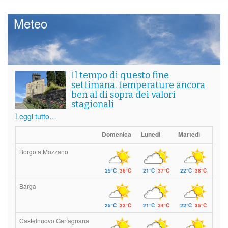
Meteo
Il tempo di questo fine
settimana. temperature ancora
ben al di sopra dei valori
stagionali
Leggi tutto…
Domenica
Lunedì
Martedì
Borgo a Mozzano
25°C
|
36°C
21°C
|
37°C
22°C
|
38°C
Barga
25°C
|
33°C
21°C
|
34°C
22°C
|
35°C
Castelnuovo Garfagnana