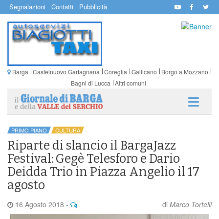
Segnalazioni
Contatti
Pubblicità
Barga
Castelnuovo Garfagnana
Coreglia
Gallicano
Borgo a Mozzano
Bagni di Lucca
Altri comuni
PRIMO PIANO
CULTURA
Riparte di slancio il BargaJazz
Festival: Gegè Telesforo e Dario
Deidda Trio in Piazza Angelio il 17
agosto
16 Agosto 2018
-
di
Marco Tortelli