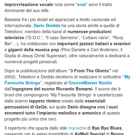
improvvisazione vocale
nota come “
scat
” sono il tratto
dominante del suo stile.
Bassista fra i più dotati ed apprezzati a livello nazionale ed
internazionale,
Dario Deidda
ha una storia simile a quelle di
Telesforo: membro della band di
numerose produzioni
televisive
(“D.O.C.”, “Il caso Sanremo”, “L’ottavo nano”, “Roxy
Bar”…), ha collaborato con
importanti jazzisti italiani e stranieri
e
giganti della musica pop
(Pino Daniele e Carl Anderson, il
Giuda di Jesus Christ Superstar), oltre naturalmente a dedicarsi a
numerosi progetti personali.
Dopo la pubblicazione dell’album
“3 From The Ghetto”
nel
2002), Telesforo e Deidda decidono di realizzare in solitudine
“My
Favourite Strings”
, registrato al
GrooveMaster Studio
dall’
ingegnere del suono Riccardo Bomarsi
. Il suono dei 9
brani che compongono “My Favourite Strings” è caratterizzato
dallo scarno
tappeto ritmico
creato dalle
essenziali
percussioni di GeGè,
sul quale
Dario disegna con i suoi
strumenti tutto l’impianto melodico e armonico
di questo
progetto più unico che raro.
Il repertorio che spazia dallo stile
manuche
di
Bye Bye Blues
,
passando per lo swing irresistibile di
AirMail Special
di
Benny