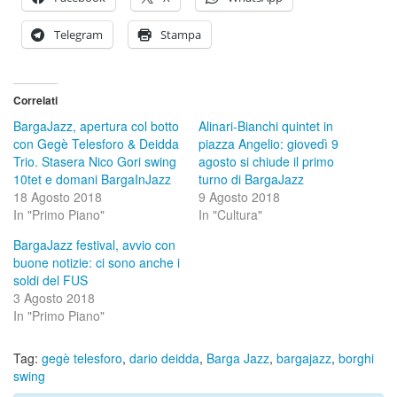
Telegram
Stampa
Correlati
BargaJazz, apertura col botto
Alinari-Bianchi quintet in
con Gegè Telesforo & Deidda
piazza Angelio: giovedì 9
Trio. Stasera Nico Gori swing
agosto si chiude il primo
10tet e domani BargaInJazz
turno di BargaJazz
18 Agosto 2018
9 Agosto 2018
In "Primo Piano"
In "Cultura"
BargaJazz festival, avvio con
buone notizie: ci sono anche i
soldi del FUS
3 Agosto 2018
In "Primo Piano"
Tag:
gegè telesforo
,
dario deidda
,
Barga Jazz
,
bargajazz
,
borghi
swing