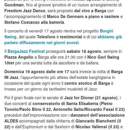
Goodman
, fino al groove ipnotico di un nuovo arrangiamento di
Freedom Jazz Dance
, sarà proposto
dal vivo a Barga
con
l’accompagnamento di
Marco De Gennaro a piano e tastiere
e
Stefano Costanzo alla batteria
.
Il concerto di venerdì 17 agosto rientra nel progetto
Borghi
Swing
, del quale
Telesforo
è
testimonial
e di cui
abbiamo già
parlato diffusamente nei giorni scorsi
.
Il
BargaJazz Festival
proseguirà
sabato 18 agosto
, sempre in
Piazza Angelio
a Barga alle ore 21:30 con il
Nico Gori Swing
10tet
per una serata tutta da ascoltare e da ballare.
Domenica 19 agosto dalle ore 17
sarà invece la volta di
Barga
IN Jazz
, l’appuntamento più atteso dell’estate barghigiana in
occasione del quale ogni anno il
centro storico di Barga
è
invaso per un giorno da tantissimi musicisti di Jazz.
Poi il gran finale con le serate di
Jazz for Dinner (21 agosto)
, i
due concerti al
conservatorio di Santa Elisabetta (Pietro
Tonolo/Paolo Birro il 22, Antonello Salis/Riccardo Fassi il 23)
preceduti dall’improvvisazione con i
danzatori dell’associazione
ALDES
accompagnati dalla chitarra di
Giancarlo Bianchetti (il
22)
e dall’Euphonium e dal Saxhorn di
Nicolao Valiensi (il 23)
e