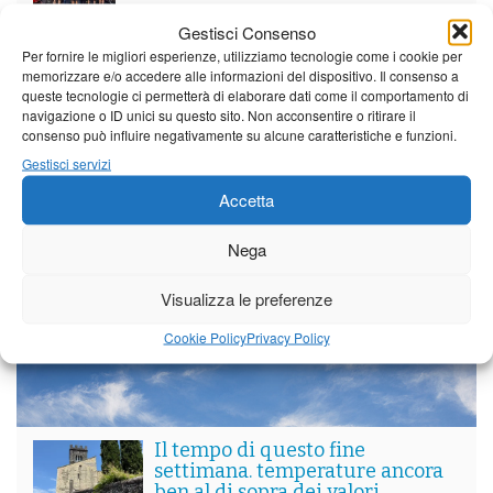
Gestisci Consenso
Per le vie di Barga la solenne processione
Per fornire le migliori esperienze, utilizziamo tecnologie come i cookie per
dedicata al patrono
memorizzare e/o accedere alle informazioni del dispositivo. Il consenso a
queste tecnologie ci permetterà di elaborare dati come il comportamento di
navigazione o ID unici su questo sito. Non acconsentire o ritirare il
consenso può influire negativamente su alcune caratteristiche e funzioni.
Partite le Piazzette 2026
Gestisci servizi
Accetta
Nega
Vedi tutti i servizi
Visualizza le preferenze
Meteo
Cookie Policy
Privacy Policy
Il tempo di questo fine
settimana. temperature ancora
ben al di sopra dei valori