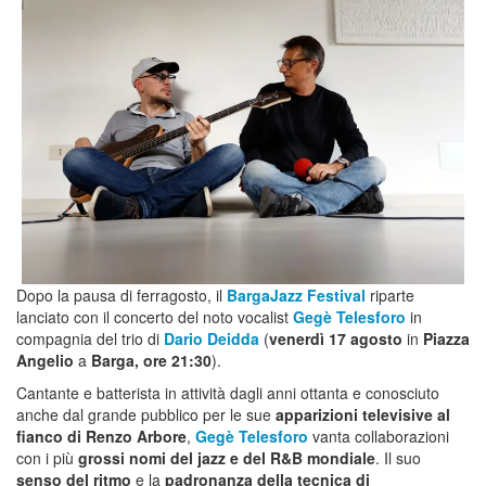
Dopo la pausa di ferragosto, il
BargaJazz Festival
riparte
lanciato con il concerto del noto vocalist
Gegè Telesforo
in
compagnia del trio di
Dario Deidda
(
venerdì 17 agosto
in
Piazza
Angelio
a
Barga, ore 21:30
).
Cantante e batterista in attività dagli anni ottanta e conosciuto
anche dal grande pubblico per le sue
apparizioni televisive al
fianco di Renzo Arbore
,
Gegè Telesforo
vanta collaborazioni
con i più
grossi nomi del jazz e del R&B mondiale
. Il suo
senso del ritmo
e la
padronanza della tecnica di