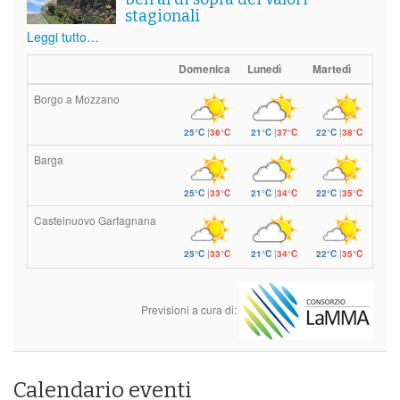
stagionali
Leggi tutto…
Domenica
Lunedì
Martedì
Borgo a Mozzano
25°C
|
36°C
21°C
|
37°C
22°C
|
38°C
Barga
25°C
|
33°C
21°C
|
34°C
22°C
|
35°C
Castelnuovo Garfagnana
25°C
|
33°C
21°C
|
34°C
22°C
|
35°C
Previsioni a cura di:
Calendario eventi