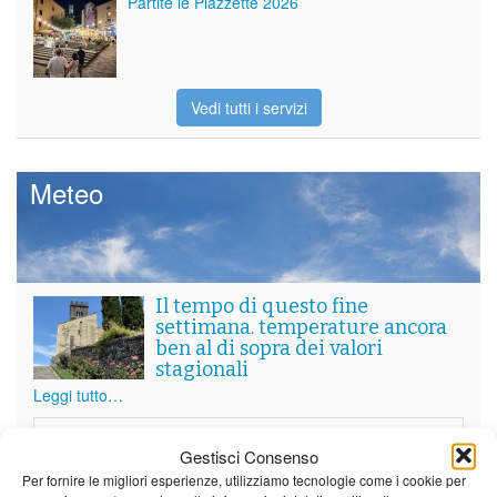
Partite le Piazzette 2026
Vedi tutti i servizi
Meteo
Il tempo di questo fine
settimana. temperature ancora
ben al di sopra dei valori
stagionali
Leggi tutto…
Sabato
Domenica
Lunedì
Gestisci Consenso
Borgo a Mozzano
Per fornire le migliori esperienze, utilizziamo tecnologie come i cookie per