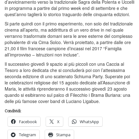
d’avvicinamento verso la tradizionale Sagra della Polenta e Uccelli
in programma a partire dal primo week end di settembre e che
quest’anno taglierà lo storico traguardo delle cinquanta edizioni.
Si parte quindi con il primo esperimento, non solo del tradizionale
cinema all’aperto, ma addirittura di un vero drive in nel quale
verranno trasformate domani sera le aree esterne del complesso
polivalente di via Cima Solco. Verrà proiettato, a partire dalle ore
21,00 il film francese campione d’incassi nel 2017 “Famiglia
all’improvviso – istruzioni non incluse”.
Il successivo giovedì 9 spazio ai più piccoli con una Caccia al
Tesoro a loro dedicata che si concluderà poi con l’attesissima
seconda edizione di uno scatenato Schiuma Party. Superate poi
le celebrazioni religiose del 15 agosto dedicate all’Assunzione di
Maria, le attività riprenderanno il successivo giovedì 23 agosto
quando si esibiranno sul palco di Filecchio i Brama Buriana: una
delle più famose cover band di Luciano Ligabue.
Condividi:
Facebook
X
WhatsApp
Telegram
Stampa