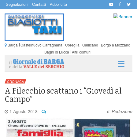
Segnalazioni
Contatti
Pubblicità
Barga
Castelnuovo Garfagnana
Coreglia
Gallicano
Borgo a Mozzano
Bagni di Lucca
Altri comuni
CRONACA
A Filecchio scattano i “Giovedì al
Campo”
1 Agosto 2018
-
di
Redazione