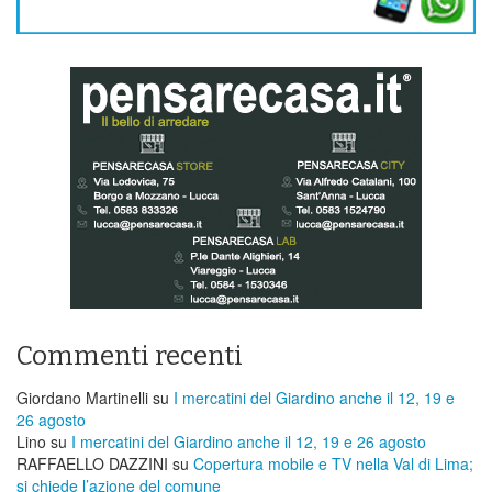
Commenti recenti
Giordano Martinelli
su
I mercatini del Giardino anche il 12, 19 e
26 agosto
Lino
su
I mercatini del Giardino anche il 12, 19 e 26 agosto
RAFFAELLO DAZZINI
su
​Copertura mobile e TV nella Val di Lima;
si chiede l’azione del comune