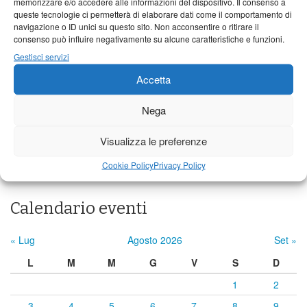
memorizzare e/o accedere alle informazioni del dispositivo. Il consenso a
23°C
|
36°C
22°C
|
36°C
21°C
|
37°C
queste tecnologie ci permetterà di elaborare dati come il comportamento di
navigazione o ID unici su questo sito. Non acconsentire o ritirare il
Barga
consenso può influire negativamente su alcune caratteristiche e funzioni.
Gestisci servizi
23°C
|
33°C
22°C
|
33°C
21°C
|
34°C
Accetta
Castelnuovo Garfagnana
23°C
|
33°C
22°C
|
33°C
21°C
|
34°C
Nega
Visualizza le preferenze
Previsioni a cura di:
Cookie Policy
Privacy Policy
Calendario eventi
« Lug
Agosto 2026
Set »
L
M
M
G
V
S
D
1
2
3
4
5
6
7
8
9