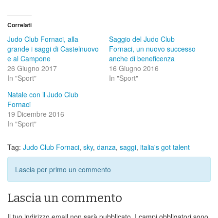
Correlati
Judo Club Fornaci, alla
Saggio del Judo Club
grande i saggi di Castelnuovo
Fornaci, un nuovo successo
e al Campone
anche di beneficenza
26 Giugno 2017
16 Giugno 2016
In "Sport"
In "Sport"
Natale con il Judo Club
Fornaci
19 Dicembre 2016
In "Sport"
Tag:
Judo Club Fornaci
,
sky
,
danza
,
saggi
,
italia's got talent
Lascia per primo un commento
Lascia un commento
Il tuo indirizzo email non sarà pubblicato.
I campi obbligatori sono