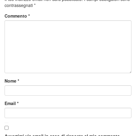
contrassegnati
*
Commento
*
Nome
*
Email
*
Avvertimi via email in caso di risposte al mio commento.