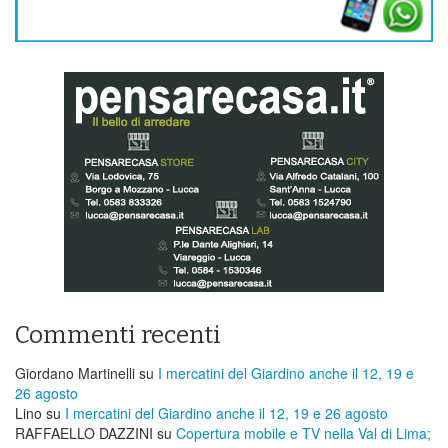
Commenti recenti
Giordano Martinelli
su
I mercatini del Giardino anche il 12, 19 e
26 agosto
Lino
su
I mercatini del Giardino anche il 12, 19 e 26 agosto
RAFFAELLO DAZZINI
su
​Copertura mobile e TV nella Val di Lima;