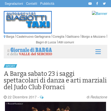
Segnalazioni
Contatti
Pubblicità
Barga
Castelnuovo Garfagnana
Coreglia
Gallicano
Borgo a Mozzano
Bagni di Lucca
Altri comuni
SPORT
A Barga sabato 23 i saggi
spettacolari di danza e arti marziali
del Judo Club Fornaci
22 Dicembre 2017
-
di
Redazione