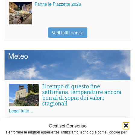
Partite le Piazzette 2026
Vedi tutti i servizi
Meteo
Il tempo di questo fine
settimana. temperature ancora
ben al di sopra dei valori
stagionali
Leggi tutto…
Sabato
Domenica
Lunedì
Gestisci Consenso
Borgo a Mozzano
Per fornire le migliori esperienze, utilizziamo tecnologie come i cookie per