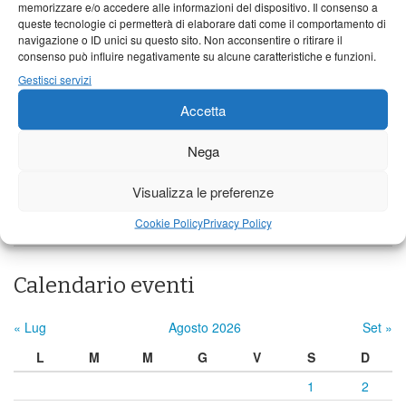
memorizzare e/o accedere alle informazioni del dispositivo. Il consenso a
queste tecnologie ci permetterà di elaborare dati come il comportamento di
21°C
|
36°C
22°C
|
36°C
22°C
|
35°C
navigazione o ID unici su questo sito. Non acconsentire o ritirare il
Barga
consenso può influire negativamente su alcune caratteristiche e funzioni.
Gestisci servizi
21°C
|
34°C
22°C
|
34°C
22°C
|
32°C
Accetta
Castelnuovo Garfagnana
22°C
|
35°C
22°C
|
34°C
22°C
|
32°C
Nega
Visualizza le preferenze
Previsioni a cura di:
Cookie Policy
Privacy Policy
Calendario eventi
« Lug
Agosto 2026
Set »
L
M
M
G
V
S
D
1
2