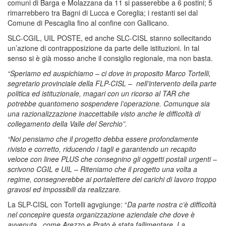
comuni di Barga e Molazzana da 11 si passerebbe a 6 postini; 5
rimarrebbero tra Bagni di Lucca e Coreglia; i restanti sei dal
Comune di Pescaglia fino al confine con Gallicano.
SLC-CGIL, UIL POSTE, ed anche SLC-CISL stanno sollecitando
un’azione di contrapposizione da parte delle istituzioni. In tal
senso si è già mosso anche il consiglio regionale, ma non basta.
“Speriamo ed auspichiamo – ci dove in proposito Marco Tortelli,
segretario provinciale della FLP-CISL – nell’intervento della parte
politica ed istituzionale, magari con un ricorso al TAR che
potrebbe quantomeno sospendere l’operazione. Comunque sia
una razionalizzazione inaccettabile visto anche le difficoltà di
collegamento della Valle del Serchio”.
“Noi pensiamo che il progetto debba essere profondamente
rivisto e corretto, riducendo i tagli e garantendo un recapito
veloce con linee PLUS che consegnino gli oggetti postali urgenti –
scrivono CGIL e UIL – Riteniamo che il progetto una volta a
regime, consegnerebbe ai portalettere dei carichi di lavoro troppo
gravosi ed impossibili da realizzare.
La SLP-CISL con Tortelli agvgiunge: “
Da parte nostra c’è difficoltà
nel concepire questa organizzazione aziendale che dove è
avvenuta, come Arezzo e Prato è stata fallimentare. La