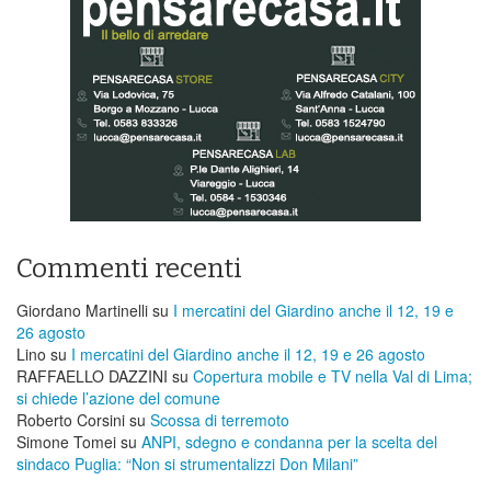
Commenti recenti
Giordano Martinelli
su
I mercatini del Giardino anche il 12, 19 e
26 agosto
Lino
su
I mercatini del Giardino anche il 12, 19 e 26 agosto
RAFFAELLO DAZZINI
su
​Copertura mobile e TV nella Val di Lima;
si chiede l’azione del comune
Roberto Corsini
su
Scossa di terremoto
Simone Tomei
su
ANPI, sdegno e condanna per la scelta del
sindaco Puglia: “Non si strumentalizzi Don Milani”