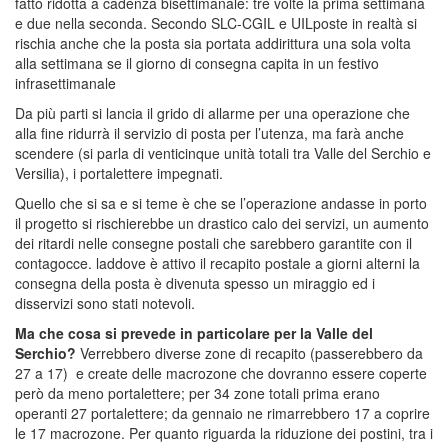
fatto ridotta a cadenza bisettimanale: tre volte la prima settimana
e due nella seconda. Secondo SLC-CGIL e UILposte in realtà si
rischia anche che la posta sia portata addirittura una sola volta
alla settimana se il giorno di consegna capita in un festivo
infrasettimanale
Da più parti si lancia il grido di allarme per una operazione che
alla fine ridurrà il servizio di posta per l’utenza, ma farà anche
scendere (si parla di venticinque unità totali tra Valle del Serchio e
Versilia), i portalettere impegnati.
Quello che si sa e si teme è che se l’operazione andasse in porto
il progetto si rischierebbe un drastico calo dei servizi, un aumento
dei ritardi nelle consegne postali che sarebbero garantite con il
contagocce. laddove è attivo il recapito postale a giorni alterni la
consegna della posta è divenuta spesso un miraggio ed i
disservizi sono stati notevoli.
Ma che cosa si prevede in particolare per la Valle del
Serchio?
Verrebbero diverse zone di recapito (passerebbero da
27 a 17) e create delle macrozone che dovranno essere coperte
però da meno portalettere; per 34 zone totali prima erano
operanti 27 portalettere; da gennaio ne rimarrebbero 17 a coprire
le 17 macrozone. Per quanto riguarda la riduzione dei postini, tra i