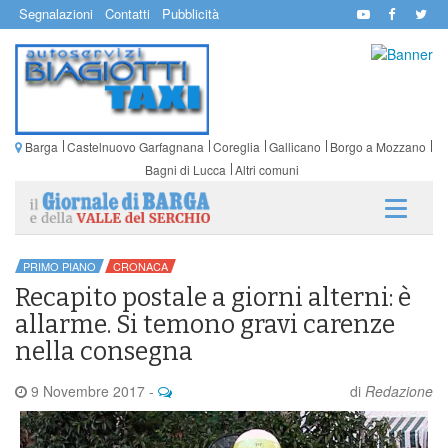
Segnalazioni
Contatti
Pubblicità
Barga
Castelnuovo Garfagnana
Coreglia
Gallicano
Borgo a Mozzano
Bagni di Lucca
Altri comuni
PRIMO PIANO
CRONACA
Recapito postale a giorni alterni: è
allarme. Si temono gravi carenze
nella consegna
9 Novembre 2017
-
di
Redazione