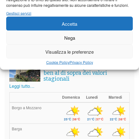
consenso può influire negativamente su alcune caratteristiche e funzioni.
Vedi tutti i servizi
Gestisci servizi
Accetta
Meteo
Nega
Visualizza le preferenze
Il tempo di questo fine
Cookie Policy
Privacy Policy
settimana. temperature ancora
ben al di sopra dei valori
stagionali
Leggi tutto…
Domenica
Lunedì
Martedì
Borgo a Mozzano
25°C
|
36°C
21°C
|
37°C
22°C
|
38°C
Barga