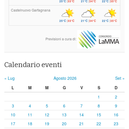
25°C
|
33°C
21°C
|
34°C
22°C
|
35°C
Castelnuovo Garfagnana
25°C
|
33°C
21°C
|
34°C
22°C
|
35°C
Previsioni a cura di:
Calendario eventi
« Lug
Agosto 2026
Set »
L
M
M
G
V
S
D
1
2
3
4
5
6
7
8
9
10
11
12
13
14
15
16
17
18
19
20
21
22
23