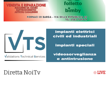
Diretta NoiTv
LIVE