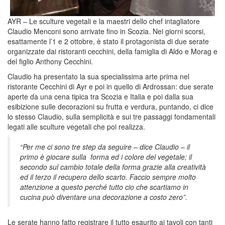
AYR – Le sculture vegetali e la maestri dello chef intagliatore
Claudio Menconi sono arrivate fino in Scozia. Nei giorni scorsi,
esattamente l’1 e 2 ottobre, è stato il protagonista di due serate
organizzate dai ristoranti cecchini, della famiglia di Aldo e Morag e
del figlio Anthony Cecchini.
Claudio ha presentato la sua specialissima arte prima nel
ristorante Cecchini di Ayr e poi in quello di Ardrossan: due serate
aperte da una cena tipica tra Scozia e Italia e poi dalla sua
esibizione sulle decorazioni su frutta e verdura, puntando, ci dice
lo stesso Claudio, sulla semplicità e sui tre passaggi fondamentali
legati alle sculture vegetali che poi realizza.
“Per me ci sono tre step da seguire – dice Claudio – il
primo è giocare sulla forma ed i colore del vegetale; il
secondo sul cambio totale della forma grazie alla creatività
ed il terzo il recupero dello scarto. Faccio sempre molto
attenzione a questo perché tutto cio che scartiamo in
cucina può diventare una decorazione a costo zero”.
Le serate hanno fatto registrare il tutto esaurito ai tavoli con tanti