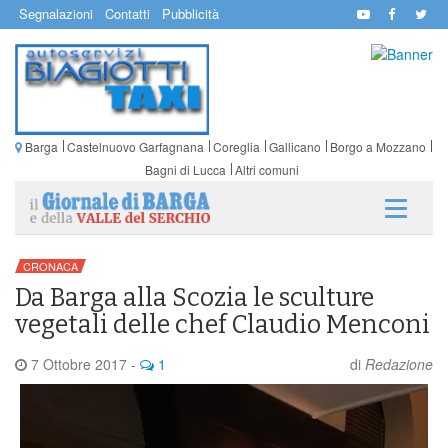
Segnalazioni
Contatti
Pubblicità
Barga
Castelnuovo Garfagnana
Coreglia
Gallicano
Borgo a Mozzano
Bagni di Lucca
Altri comuni
CRONACA
Da Barga alla Scozia le sculture
vegetali delle chef Claudio Menconi
7 Ottobre 2017
-
1
di
Redazione