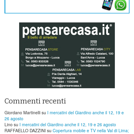
Commenti recenti
Giordano Martinelli
su
I mercatini del Giardino anche il 12, 19 e
26 agosto
Lino
su
I mercatini del Giardino anche il 12, 19 e 26 agosto
RAFFAELLO DAZZINI
su
​Copertura mobile e TV nella Val di Lima;