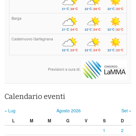
21°C
|
36°C
22°C
|
36°C
22°C
|
35°C
Barga
21°C
|
34°C
22°C
|
34°C
22°C
|
32°C
Castelnuovo Garfagnana
22°C
|
35°C
22°C
|
34°C
22°C
|
32°C
Previsioni a cura di:
Calendario eventi
« Lug
Agosto 2026
Set »
L
M
M
G
V
S
D
1
2