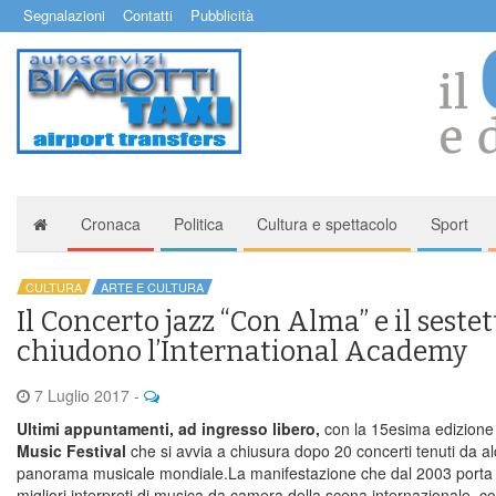
Segnalazioni
Contatti
Pubblicità
Cronaca
Politica
Cultura e spettacolo
Sport
CULTURA
ARTE E CULTURA
Il Concerto jazz “Con Alma” e il seste
chiudono l’International Academy
7 Luglio 2017
-
Ultimi appuntamenti, ad ingresso libero,
con la 15esima edizione 
Music Festival
che si avvia a chiusura dopo 20 concerti tenuti da alcu
panorama musicale mondiale.La manifestazione che dal 2003 porta nel
migliori interpreti di musica da camera della scena internazionale, co