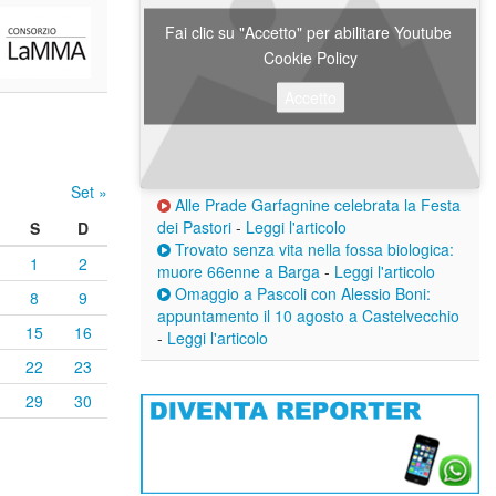
Fai clic su "Accetto" per abilitare Youtube
Cookie Policy
Accetto
Set »
Alle Prade Garfagnine celebrata la Festa
dei Pastori
-
Leggi l'articolo
S
D
Trovato senza vita nella fossa biologica:
1
2
muore 66enne a Barga
-
Leggi l'articolo
Omaggio a Pascoli con Alessio Boni:
8
9
appuntamento il 10 agosto a Castelvecchio
15
16
-
Leggi l'articolo
22
23
29
30