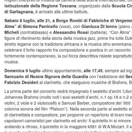
istituzionale della Regione Toscana
, organizzato dalla
Scuola Ci
di Garfagnana,
è arrivato alle ultime battute
.
Sabato 8 luglio, alle 21, a Borgo Romiti di Fabbriche di Vergemo
Alma” di Simona Parrinello
(voce), con
Gianluca Di Ienno
(piano 
Micheli
(contrabbasso) e
Alessandro Rossi
(batteria). “Con Alma”
figure di riferimento della storia della musica jazz, prime fra tutte Duk
stretto legame con la tradizione africana e la musica afro-americana, 
celebrare il forte rapporto fra composizione e poetica in un racconto
fortemente contemporaneo, la cui forza descrittiva risiede soprattutt
musica.
Domenica 9 luglio
ultimo appuntamento,
alle 17,45
, sempre ad ingr
Santuario di Nostra Signora della Guardia
con l’esibizione del
Ses
Fabrizio Desideri
al clarinetto, che eseguono musiche di Brahms, B
La prima parte del concerto vedrà impegnato il sestetto d’archi ‘Liliu
Johannes Brahms (molto noti i suoi sestetti d’archi, n.1 op.18 e n.2 
violini, 2 viole e 2 violoncelli) e Samuel Barber, compositore del ‘900
colonna sonora del film “Platoon”). Nella seconda parte al sestetto si
di clarinettista e compositore, per proporre un repertorio di brani ined
capolavori cameristici per clarinetto ed archi: Il quintetto in si mino
andando a ritroso, il quintetto in la maggiore k581 di W.A.Mozart. Il s