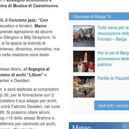
vica di Musica di Castelnuovo
Giornale di Barga Tv
li, il Concerto jazz: “Con
acustico e fender),
Marco
Tutto bene per la
 prende ispirazione da alcune
rievocazione dell
e Ellington e Billy Strayhorn. In
Fornaci – Barga
si fa spazio la volontà di
 intenso, dinamico, evocativo, ma
Per le vie di Bar
o nella relazione voce-testo-
processione dedi
patrono
esso libero, all’
Argegna al
tetto di archi “Lilium”
e
Partite le Piazze
arber e Desideri.
m’ e sarà dedicata ai compositori
op.36, per la formazione con 2
 (celebre il suo adagio per archi,
Vedi tutti i servizi
 unirà Fabrizio Desideri, nel ruolo
iti. Si possono citare alcuni
re op.115 dello stesso Brahms e,
ettimino per clarinetto ed archi,
Meteo