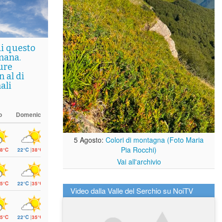
di questo
mana.
ure
 al di
ali
o
Domenica
5 Agosto:
Colori di montagna (Foto Maria
Pia Rocchi)
8°C
22°C
|
38°C
Vai all'archivio
5°C
22°C
|
35°C
Video dalla Valle del Serchio su NoiTV
5°C
22°C
|
35°C