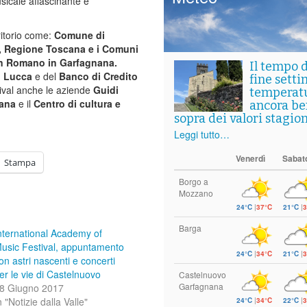
usicale affascinante e
rritorio come:
Comune di
, Regione Toscana e i Comuni
an Romano in Garfagnana.
Il tempo 
i Lucca
e del
Banco di Credito
fine setti
tival anche le aziende
Guidi
temperat
nana
e il
Centro di cultura e
ancora ben
sopra dei valori stagion
Leggi tutto…
Venerdì
Sabat
Stampa
Borgo a
Mozzano
24°C
|
37°C
21°C
|
3
Barga
nternational Academy of
usic Festival, appuntamento
24°C
|
34°C
21°C
|
3
on astri nascenti e concerti
er le vie di Castelnuovo
Castelnuovo
Garfagnana
8 Giugno 2017
n "Notizie dalla Valle"
24°C
|
34°C
22°C
|
3