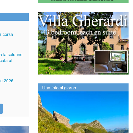
a corsa
ga la solenne
cata al
tte 2026
Una foto al giorno