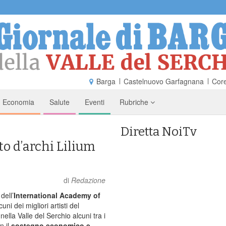
Barga
Castelnuovo Garfagnana
Core
Economia
Salute
Eventi
Rubriche
Diretta NoiTv
tto d’archi Lilium
di
Redazione
dell’
International Academy of
ni dei migliori artisti del
la Valle del Serchio alcuni tra i
n il
sostegno economico e