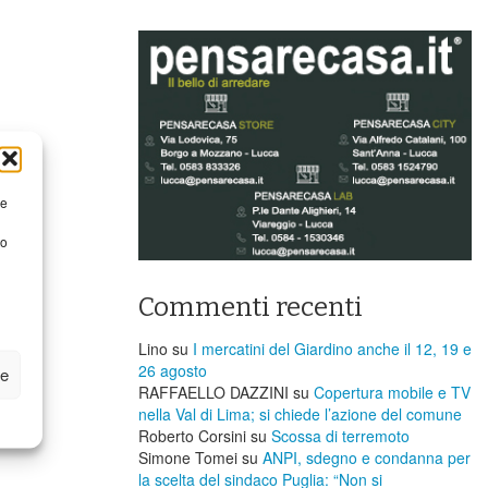
re
to
Commenti recenti
Lino
su
I mercatini del Giardino anche il 12, 19 e
26 agosto
ze
RAFFAELLO DAZZINI
su
​Copertura mobile e TV
nella Val di Lima; si chiede l’azione del comune
Roberto Corsini
su
Scossa di terremoto
Simone Tomei
su
ANPI, sdegno e condanna per
la scelta del sindaco Puglia: “Non si