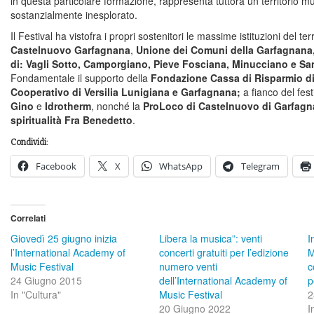
in questa particolare formazione, rappresenta tuttora un territorio m
sostanzialmente inesplorato.
Il Festival ha vistofra i propri sostenitori le massime istituzioni del te
Castelnuovo Garfagnana
,
Unione dei Comuni della Garfagnana
di: Vagli Sotto, Camporgiano, Pieve Fosciana, Minucciano e S
Fondamentale il supporto della
Fondazione Cassa di Risparmio d
Cooperativo di Versilia Lunigiana e Garfagnana;
a fianco del fes
Gino
e
Idrotherm
, nonché la
ProLoco di Castelnuovo di Garfag
spiritualità Fra Benedetto
.
Condividi:
Facebook
X
WhatsApp
Telegram
Correlati
Giovedì 25 giugno inizia
Libera la musica”: venti
I
l’International Academy of
concerti gratuiti per l’edizione
M
Music Festival
numero venti
c
24 Giugno 2015
dell’International Academy of
p
In "Cultura"
Music Festival
2
20 Giugno 2022
I