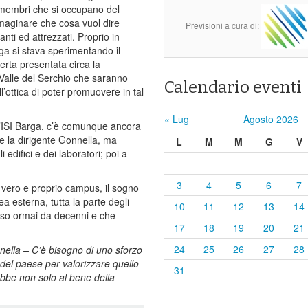
55 membri che si occupano del
maginare che cosa vuol dire
Previsioni a cura di:
nti ed attrezzati. Proprio in
rga si stava sperimentando il
rta presentata circa la
a Valle del Serchio che saranno
Calendario eventi
l’ottica di poter promuovere in tal
« Lug
Agosto 2026
r l’ISI Barga, c’è comunque ancora
te la dirigente Gonnella, ma
L
M
M
G
V
edifici e dei laboratori; poi a
3
4
5
6
7
n vero e proprio campus, il sogno
a esterna, tutta la parte degli
10
11
12
13
14
esso ormai da decenni e che
17
18
19
20
21
24
25
26
27
28
nella – C’è bisogno di uno sforzo
à del paese per valorizzare quello
31
ebbe non solo al bene della