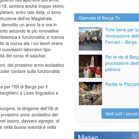
7/18, sembra anche troppo vicino.
etare, entro tale data, ci sono
Giornale di Barga Tv
ostruzione dell’ex Magistrale.
demolito un anno fa e ora in
Tutto bene per la
mento secondo le più innovative
rievocazione dell
tisismica e funzionalità; e manca
Fornaci – Barga
lo la nuova ala i cui lavori erano
i nuovissimi laboratori tipo
tà del corso di sala/bar.
Per le vie di Bar
processione dedi
sioni, dal prossimo anno scolastico
patrono
poter contare sulla funzionalità
Partite le Piazze
a per l’ISI di Barga per il
berghiero a Liceo linguistico e
ungere, la dirigente dell’ISI di
Vedi tutti i servizi
l prossimo anno scolastico del
nel lavoro, davvero egregio, di
e nella buona volontà e nella
Meteo