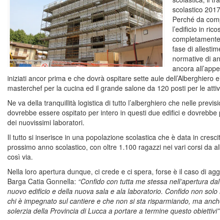
scolastico 201
Perché da compl
l’edificio in ric
completamente 
fase di allesti
normative di an
ancora all’appel
iniziati ancor prima e che dovrà ospitare sette aule dell’Alberghiero e
masterchef per la cucina ed il grande salone da 120 posti per le attivi
Ne va della tranquillità logistica di tutto l’alberghiero che nelle previ
dovrebbe essere ospitato per intero in questi due edifici e dovrebbe 
dei nuovissimi laboratori.
Il tutto si inserisce in una popolazione scolastica che è data in crescit
prossimo anno scolastico, con oltre 1.100 ragazzi nei vari corsi da al
così via.
Nella loro apertura dunque, ci crede e ci spera, forse è il caso di aggi
Barga Catia Gonnella:
“Confido con tutta me stessa nell’apertura da
nuovo edificio e della nuova sala e ala laboratorio. Confido non solo 
chi è impegnato sul cantiere e che non si sta risparmiando, ma anch
solerzia della Provincia di Lucca a portare a termine questo obiettivi”