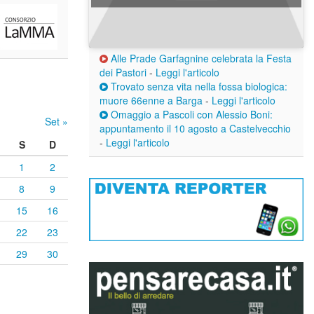
Alle Prade Garfagnine celebrata la Festa
dei Pastori
-
Leggi l'articolo
Trovato senza vita nella fossa biologica:
muore 66enne a Barga
-
Leggi l'articolo
Omaggio a Pascoli con Alessio Boni:
Set »
appuntamento il 10 agosto a Castelvecchio
-
Leggi l'articolo
S
D
1
2
8
9
15
16
22
23
29
30