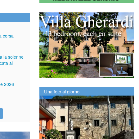
a corsa
ga la solenne
cata al
tte 2026
Una foto al giorno