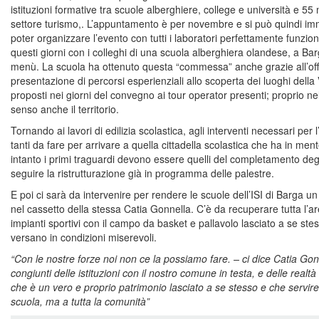
istituzioni formative tra scuole alberghiere, college e università e 
settore turismo,. L’appuntamento è per novembre e si può quindi im
poter organizzare l’evento con tutti i laboratori perfettamente funziona
questi giorni con i colleghi di una scuola alberghiera olandese, a Ba
menù. La scuola ha ottenuto questa “commessa” anche grazie all’offe
presentazione di percorsi esperienziali allo scoperta dei luoghi dell
proposti nei giorni del convegno ai tour operator presenti; proprio nel
senso anche il territorio.
Tornando ai lavori di edilizia scolastica, agli interventi necessari pe
tanti da fare per arrivare a quella cittadella scolastica che ha in men
intanto i primi traguardi devono essere quelli del completamento degli 
seguire la ristrutturazione già in programma delle palestre.
E poi ci sarà da intervenire per rendere le scuole dell’ISI di Barga u
nel cassetto della stessa Catia Gonnella. C’è da recuperare tutta l’are
impianti sportivi con il campo da basket e pallavolo lasciato a se st
versano in condizioni miserevoli.
“Con le nostre forze noi non ce la possiamo fare. – ci dice Catia Gon
congiunti delle istituzioni con il nostro comune in testa, e delle realt
che è un vero e proprio patrimonio lasciato a se stesso e che servir
scuola, ma a tutta la comunità”