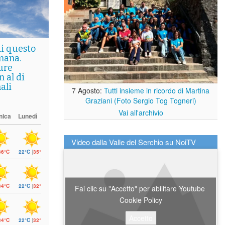
di questo
mana.
ure
 al di
ali
7 Agosto:
Tutti insieme in ricordo di Martina
Graziani (Foto Sergio Tog Togneri)
Vai all'archivio
nica
Lunedì
Video dalla Valle del Serchio su NoiTV
36°C
22°C
|
35°C
34°C
22°C
|
32°C
Fai clic su "Accetto" per abilitare Youtube
Cookie Policy
Accetto
34°C
22°C
|
32°C