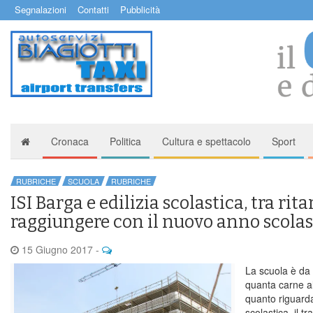
Segnalazioni
Contatti
Pubblicità
Cronaca
Politica
Cultura e spettacolo
Sport
RUBRICHE
SCUOLA
RUBRICHE
ISI Barga e edilizia scolastica, tra rit
raggiungere con il nuovo anno scolas
15 Giugno 2017
-
La scuola è da
quanta carne al 
quanto riguarda 
scolastica, il t