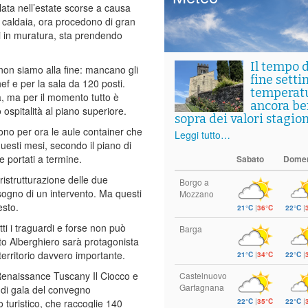
mulata nell’estate scorse a causa
 caldaia, ora procedono di gran
lli in muratura, sta prendendo
Il tempo 
a non siamo alla fine: mancano gli
fine setti
hef e per la sala da 120 posti.
temperat
a, ma per il momento tutto è
ancora ben
 ospitalità al piano superiore.
sopra dei valori stagion
ono per ora le aule container che
Leggi tutto…
uesti mesi, secondo il piano di
e portati a termine.
Sabato
Dome
ristrutturazione delle due
Borgo a
ogno di un intervento. Ma questi
Mozzano
esto.
21°C
|
36°C
22°C
|
tti i traguardi e forse non può
Barga
to Alberghiero sarà protagonista
territorio davvero importante.
21°C
|
34°C
22°C
|
Renaissance Tuscany Il Ciocco e
Castelnuovo
Garfagnana
a di gala del convegno
22°C
|
35°C
22°C
|
o turistico, che raccoglie 140