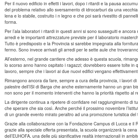
Per il nuovo edificio in effetti i lavori, dopo i ritardi e la pausa accu
del problema relativo allo sversamento di idrocarburi da una vecchia
lena e lo stabile, costruito i n legno e che poi sarà rivestito di panne
forma.
Per l’ala laboratori i ritardi in questi anni si sono susseguiti e ancor
arredi e le importanti attrezzature previste per il laboratorio masterc
Tutto è predisposto e la Provincia si sarebbe impegnata alla fornitur
fermo. Sono invece arrivati gli arredi per le sette aule che troveranno
All’esterno, nel grande cantiere che adesso è questa scuola, rimang
lo scorso anno hanno ospitato i ragazzi; dovrebbero essere tolte in q
lavoro, sempre che i lavori ai due nuovi edifici vengano effettivament
Rimangono ancora da fare, sempre a cura della provincia, i lavori di 
palestre dell’ISI di Barga che anche esternamente hanno un gran bis
non sono per il momento interventi che hanno la priorità rispetto al r
La dirigente continua a ripetere di confidare nel raggiungimento di tu
che sperare che sia così. Anche perché il prossimo novembre l’Istitu
di un grande evento mirato peraltro ad una promozione turistica del 
Grazie alla collaborazione con la Fondazione Campus di Lucca e il 
grazie alla speciale offerta presentata, la scuola organizzerà la cen
dell’EUHOFA, una delle più significative realtà internazionali in ambit