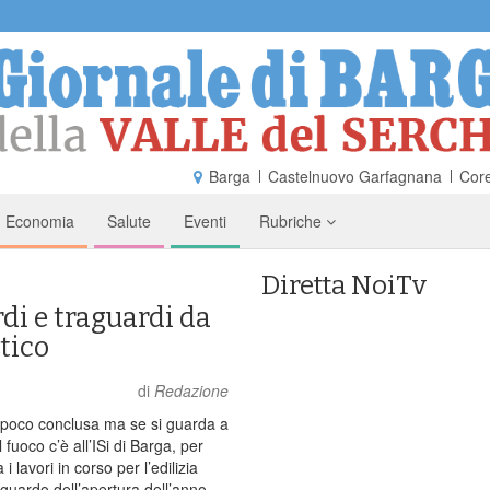
Barga
Castelnuovo Garfagnana
Core
Economia
Salute
Eventi
Rubriche
Diretta NoiTv
ardi e traguardi da
tico
di
Redazione
 poco conclusa ma se si guarda a
fuoco c’è all’ISi di Barga, per
i lavori in corso per l’edilizia
raguardo dell’apertura dell’anno