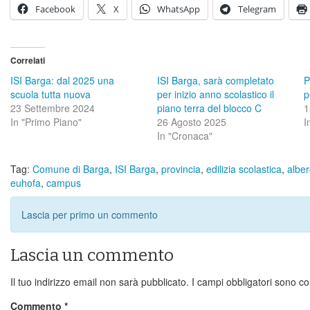
Facebook
X
WhatsApp
Telegram
Correlati
ISI Barga: dal 2025 una
ISI Barga, sarà completato
P
scuola tutta nuova
per inizio anno scolastico il
p
23 Settembre 2024
piano terra del blocco C
1
In "Primo Piano"
26 Agosto 2025
I
In "Cronaca"
Tag:
Comune di Barga
,
ISI Barga
,
provincia
,
edilizia scolastica
,
alber
euhofa
,
campus
Lascia per primo un commento
Lascia un commento
Il tuo indirizzo email non sarà pubblicato.
I campi obbligatori sono c
Commento
*