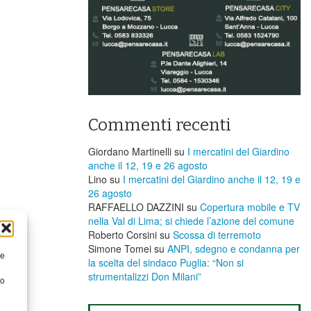
Commenti recenti
Giordano Martinelli
su
I mercatini del Giardino
anche il 12, 19 e 26 agosto
Lino
su
I mercatini del Giardino anche il 12, 19 e
26 agosto
RAFFAELLO DAZZINI
su
​Copertura mobile e TV
nella Val di Lima; si chiede l’azione del comune
Roberto Corsini
su
Scossa di terremoto
Simone Tomei
su
ANPI, sdegno e condanna per
re
la scelta del sindaco Puglia: “Non si
strumentalizzi Don Milani”
to