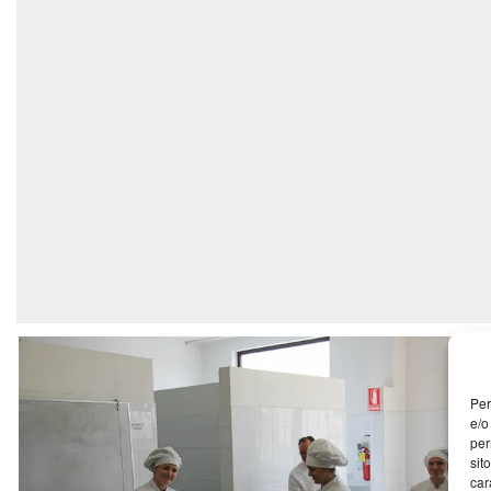
Per
e/o
per
sit
car