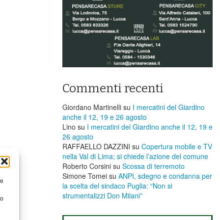
Commenti recenti
Giordano Martinelli
su
I mercatini del Giardino
anche il 12, 19 e 26 agosto
Lino
su
I mercatini del Giardino anche il 12, 19 e
26 agosto
RAFFAELLO DAZZINI
su
​Copertura mobile e TV
nella Val di Lima; si chiede l’azione del comune
Roberto Corsini
su
Scossa di terremoto
Simone Tomei
su
ANPI, sdegno e condanna per
re
la scelta del sindaco Puglia: “Non si
strumentalizzi Don Milani”
to