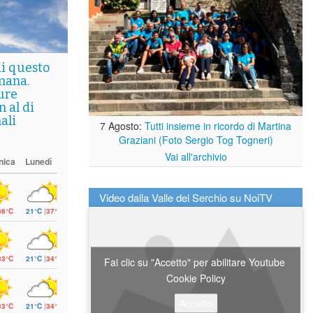
di questo
mana.
ure
 al di
ali
7 Agosto:
Tutti insieme in ricordo di Martina
Graziani (Foto Sergio Tog Togneri)
Vai all'archivio
nica
Lunedì
Video dalla Valle del Serchio su NoiTV
36°C
21°C
|
37°C
33°C
21°C
|
34°C
Fai clic su "Accetto" per abilitare Youtube
Cookie Policy
Accetto
33°C
21°C
|
34°C