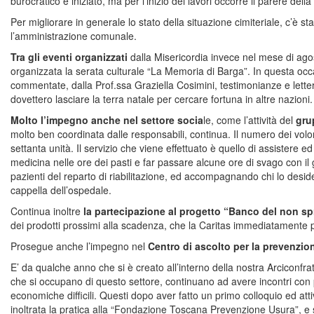
burocratico è iniziato, ma per l’inizio dei lavori occorre il parere del
Per migliorare in generale lo stato della situazione cimiteriale, c’è s
l’amministrazione comunale.
Tra gli eventi organizzati
dalla Misericordia invece nel mese di agos
organizzata la serata culturale “La Memoria di Barga”. In questa occ
commentate, dalla Prof.ssa Graziella Cosimini, testimonianze e letter
dovettero lasciare la terra natale per cercare fortuna in altre nazioni.
Molto l’impegno anche nel settore socia
le, come l’attività del
gru
molto ben coordinata dalle responsabili, continua. Il numero dei volon
settanta unità. Il servizio che viene effettuato è quello di assistere ed
medicina nelle ore dei pasti e far passare alcune ore di svago con il 
pazienti del reparto di riabilitazione, ed accompagnando chi lo desi
cappella dell’ospedale.
Continua inoltre
la partecipazione al progetto “Banco del non sp
dei prodotti prossimi alla scadenza, che la Caritas immediatamente p
Prosegue anche l’impegno nel
Centro di ascolto per la prevenzio
E’ da qualche anno che si è creato all’interno della nostra Arciconfrate
che si occupano di questo settore, continuano ad avere incontri con 
economiche difficili. Questi dopo aver fatto un primo colloquio ed atti
inoltrata la pratica alla “Fondazione Toscana Prevenzione Usura”, 