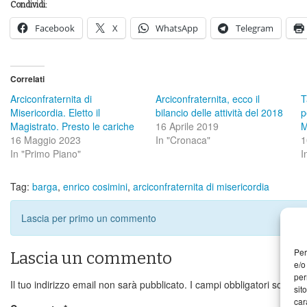
Condividi:
Facebook
X
WhatsApp
Telegram
Correlati
Arciconfraternita di
Arciconfraternita, ecco il
T
Misericordia. Eletto il
bilancio delle attività del 2018
p
Magistrato. Presto le cariche
16 Aprile 2019
M
16 Maggio 2023
In "Cronaca"
1
In "Primo Piano"
I
Tag:
barga
,
enrico cosimini
,
arciconfraternita di misericordia
Lascia per primo un commento
Per
Lascia un commento
e/o
per
Il tuo indirizzo email non sarà pubblicato.
I campi obbligatori sono c
sit
car