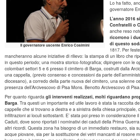
Lo ha fatto, an
governatore En
L’anno 2016 s
Confratelli o C
anche reso no
ricorrono i d
di questo sod
Il governatore uscente Enrico Cosimini
1817. Per fest
mancheranno alcune iniziative di rilievo: la stampa di un libro che ri
in questo periodo; una mostra storico-fotografica; dipingere con le op
colombari settori 5 e 6 presso il cimitero di Barga, costruiti dalla Arci
una cappella, (previo consenso e concessioni da parte dell’amminist
diocesano), a corredo della parte nuova del cimitero, una solenne ce
presenza dell’Arcivescovo di Pisa Mons. Benotto Arcivescovo di Pisa
Per quanto riguarda
gli interventi realizzati, molti riguardano pro
Barga
. Tra questi un importante ed utile lavoro è stata la raccolta d
cappelle che si trovano a destra e a sinistra della chiesa principale,
infiltrazioni ai loculi sottostanti. E’ stata poi preso in considerazione 
Caduti, dove sono riportati i nominativi dei caduti della Prima Guer
altri ricordi. Questa zona ha bisogno di un immediato restauro, sia su
acque piovane, sia per la sostituzione dei vetri mancanti al rosone mos