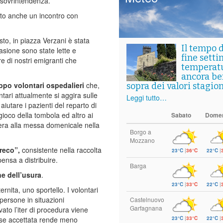
la sovrintendenza.
tato anche un incontro con
to, in piazza Verzani è stata
Il tempo 
asione sono state lette e
fine setti
e di nostri emigranti che
temperat
ancora ben
ppo volontari ospedalieri
che,
sopra dei valori stagion
tari attualmente si aggira sulle
Leggi tutto…
 aiutare i pazienti del reparto di
gioco della tombola ed altro ai
Sabato
Dome
dera alla messa domenicale nella
Borgo a
Mozzano
reco”,
consistente nella raccolta
23°C
|
36°C
22°C
|
ensa a distribuire.
Barga
ne dell’usura
.
23°C
|
33°C
22°C
|
rnita, uno sportello. I volontari
persone in situazioni
Castelnuovo
Garfagnana
vato l’iter di procedura viene
23°C
|
33°C
22°C
|
e se accettata rende meno