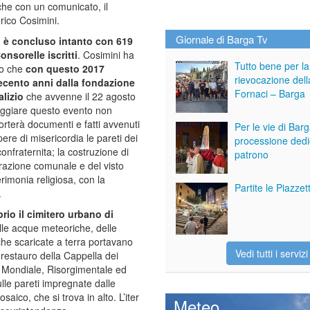
che con un comunicato, il
rico Cosimini.
Giornale di Barga Tv
i è concluso intanto con 619
onsorelle iscritti
. Cosimini ha
Tutto bene per la
to che
con questo 2017
rievocazione dell
uecento anni dalla fondazione
Fornaci – Barga
alizio
che avvenne il 22 agosto
eggiare questo evento non
porterà documenti e fatti avvenuti
Per le vie di Bar
ere di misericordia le pareti dei
processione dedi
confraternita; la costruzione di
patrono
razione comunale e del visto
rimonia religiosa, con la
Partite le Piazze
.
prio il cimitero urbano di
elle acque meteoriche, delle
 che scaricate a terra portavano
Vedi tutti i servizi
il restauro della Cappella dei
ra Mondiale, Risorgimentale ed
lle pareti impregnate dalle
aico, che si trova in alto. L’iter
Meteo