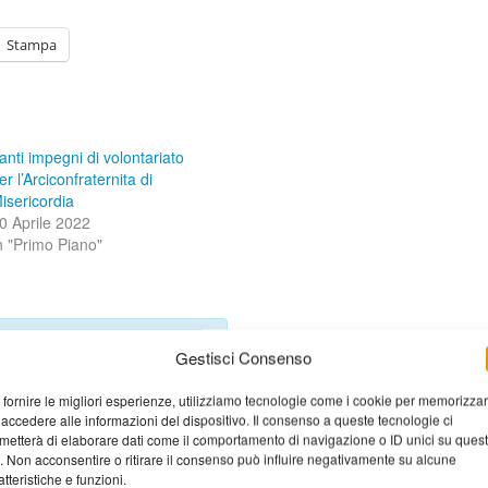
Stampa
anti impegni di volontariato
er l’Arciconfraternita di
isericordia
0 Aprile 2022
n "Primo Piano"
Gestisci Consenso
 fornire le migliori esperienze, utilizziamo tecnologie come i cookie per memorizza
 accedere alle informazioni del dispositivo. Il consenso a queste tecnologie ci
metterà di elaborare dati come il comportamento di navigazione o ID unici su ques
ontrassegnati
*
o. Non acconsentire o ritirare il consenso può influire negativamente su alcune
atteristiche e funzioni.