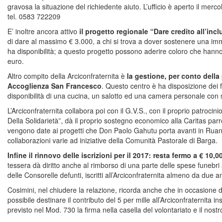
gravosa la situazione del richiedente aiuto. L’ufficio è aperto il mer
tel. 0583 722209
E’ inoltre ancora attivo
il progetto regionale “Dare credito all’inc
di dare al massimo € 3.000, a chi si trova a dover sostenere una i
ha disponibilità; a questo progetto possono aderire coloro che hanno
euro.
Altro compito della Arciconfraternita è
la gestione, per conto della
Accoglienza San Francesco
. Questo centro è ha disposizione dei f
disponibilità di una cucina, un salotto ed una camera personale con 
L’Arciconfraternita collabora poi con il G.V.S., con il proprio patrocin
Della Solidarietà”, dà il proprio sostegno economico alla Caritas parr
vengono date ai progetti che Don Paolo Gahutu porta avanti in Ruanda
collaborazioni varie ad iniziative della Comunità Pastorale di Barga.
Infine il rinnovo delle iscrizioni per il 2017: resta fermo a € 10,
tessera dà diritto anche al rimborso di una parte delle spese funebri a
delle Consorelle defunti, iscritti all’Arciconfraternita almeno da due a
Cosimini, nel chiudere la relazione, ricorda anche che in occasione d
possibile destinare il contributo del 5 per mille all’Arciconfraternita 
previsto nel Mod. 730 la firma nella casella del volontariato e il nos