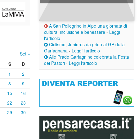
A San Pellegrino in Alpe una giornata di
cultura, inclusione e benessere
-
Leggi
l'articolo
Ciclismo, Juniores da grido al GP della
Garfagnana
-
Leggi l'articolo
Set »
Alle Prade Garfagnine celebrata la Festa
dei Pastori
-
Leggi l'articolo
S
D
1
2
8
9
15
16
22
23
29
30