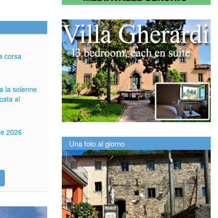
a corsa
ga la solenne
cata al
tte 2026
Una foto al giorno