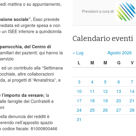
coledì mattina o su appuntamento,
Previsioni a cura di:
lusione sociale”.
Esso prevede
mmediata ed urgente spesa e non
 un ISEE inferiore a quindicimila
Calendario eventi
 parrocchia, del Centro di
amiliari dei pazienti; qui hanno la
« Lug
Agosto 2026
servizio
L
M
M
G
V
io ed un contributo alla “Settimana
occhiale, altre collaborazioni
, ai progetti di “Amatafrica”, e
3
4
5
6
7
10
11
12
13
14
00 l’importo da versare;
la
17
18
19
20
21
lle famiglie dei Confratelli e
nni
24
25
26
27
28
ella denuncia dei redditi è
31
inserendo nell’apposito spazio
tro codice fiscale: 81000800466