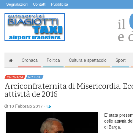
Segnalazioni
Contatti
Pubblicità
Cronaca
Politica
Cultura e spettacolo
Sport
CRONACA
NOTIZIE
Arciconfraternita di Misericordia. Ecc
attività de 2016
10 Febbraio 2017
-
E’ stata presen
delle attività d
di Barga.