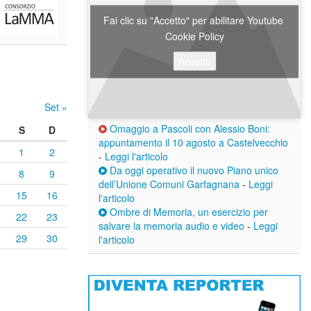
Fai clic su "Accetto" per abilitare Youtube
Cookie Policy
Accetto
Set »
Omaggio a Pascoli con Alessio Boni:
S
D
appuntamento il 10 agosto a Castelvecchio
1
2
-
Leggi l'articolo
Da oggi operativo il nuovo Piano unico
8
9
dell’Unione Comuni Garfagnana
-
Leggi
15
16
l'articolo
Ombre di Memoria, un esercizio per
22
23
salvare la memoria audio e video
-
Leggi
29
30
l'articolo