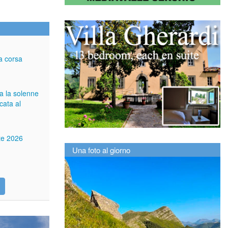
a corsa
ga la solenne
cata al
tte 2026
Una foto al giorno