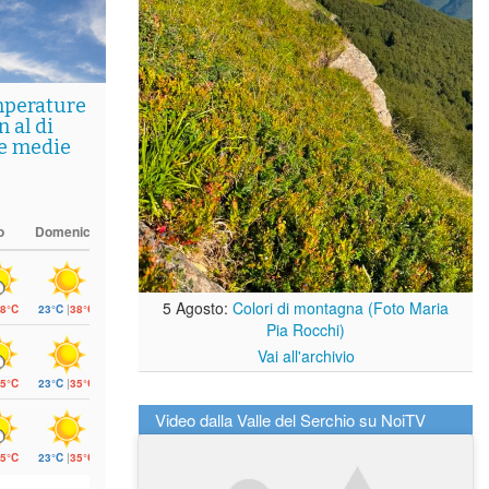
mperature
 al di
le medie
o
Domenica
5 Agosto:
Colori di montagna (Foto Maria
8°C
23°C
|
38°C
Pia Rocchi)
Vai all'archivio
5°C
23°C
|
35°C
Video dalla Valle del Serchio su NoiTV
5°C
23°C
|
35°C