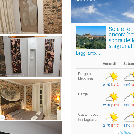
Sole e te
ancora ben
sopra del
stagionali
Leggi tutto…
Venerdì
Sabat
Borgo a
Mozzano
21°C
|
37°C
21°C
|
3
Barga
21°C
|
34°C
21°C
|
3
Castelnuovo
Garfagnana
21°C
|
34°C
21°C
|
3