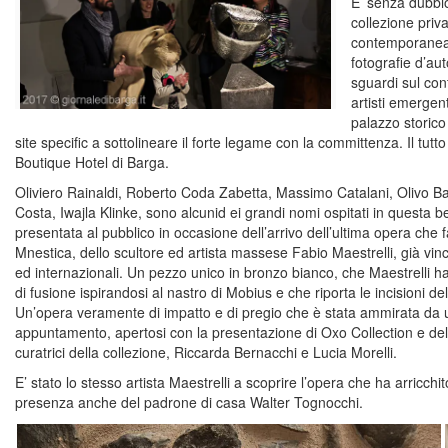
E’ senza dubbi
collezione priva
contemporanea 
fotografie d’au
sguardi sul co
artisti emergen
palazzo storico
site specific a sottolineare il forte legame con la committenza. Il tut
Boutique Hotel di Barga.
Oliviero Rainaldi, Roberto Coda Zabetta, Massimo Catalani, Olivo B
Costa, Iwajla Klinke, sono alcunid ei grandi nomi ospitati in questa be
presentata al pubblico in occasione dell’arrivo dell’ultima opera che 
Mnestica, dello scultore ed artista massese Fabio Maestrelli, già vin
ed internazionali. Un pezzo unico in bronzo bianco, che Maestrelli 
di fusione ispirandosi al nastro di Mobius e che riporta le incisioni de
Un’opera veramente di impatto e di pregio che è stata ammirata da un
appuntamento, apertosi con la presentazione di Oxo Collection e delle
curatrici della collezione, Riccarda Bernacchi e Lucia Morelli.
E’ stato lo stesso artista Maestrelli a scoprire l’opera che ha arricchit
presenza anche del padrone di casa Walter Tognocchi.