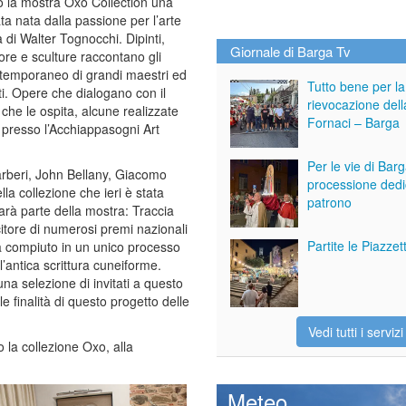
o la mostra Oxo Collection una
ta nata dalla passione per l’arte
di Walter Tognocchi. Dipinti,
Giornale di Barga Tv
tore e sculture raccontano gli
ntemporaneo di grandi maestri ed
Tutto bene per la
ti. Opere che dialogano con il
rievocazione dell
 che le ospita, alcune realizzate
Fornaci – Barga
to presso l’Acchiappasogni Art
Per le vie di Bar
arberi, John Bellany, Giacomo
processione dedi
lla collezione che ieri è stata
patrono
farà parte della mostra: Traccia
citore di numerosi premi nazionali
Partite le Piazze
ha compiuto in un unico processo
ll’antica scrittura cuneiforme.
a selezione di invitati a questo
 finalità di questo progetto delle
Vedi tutti i servizi
o la collezione Oxo, alla
Meteo