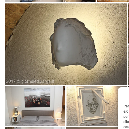
Per
e/o
per
sit
car