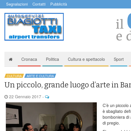
Segnalazioni
Contatti
Pubblicità
Cronaca
Politica
Cultura e spettacolo
Sport
CULTURA
ARTE E CULTURA
Un piccolo, grande luogo d’arte in B
22 Gennaio 2017
-
C’è un piccolo
è sbagliato def
bomboniera di 
di pregio.