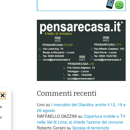
Commenti recenti
Lino
su
I mercatini del Giardino anche il 12, 19 e
re
26 agosto
RAFFAELLO DAZZINI
su
​Copertura mobile e TV
to
nella Val di Lima; si chiede l’azione del comune
Roberto Corsini
su
Scossa di terremoto