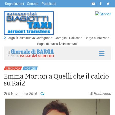
Segnalazioni
Contatti
Pubblicità
Barga
Castelnuovo Garfagnana
Coreglia
Gallicano
Borgo a Mozzano
Bagni di Lucca
Altri comuni
CRONACA
NOTIZIE
Emma Morton a Quelli che il calcio
su Rai2
6 Novembre 2016
-
di
Redazione