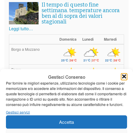
Il tempo di questo fine
settimana. temperature ancora
ben al di sopra dei valori
stagionali
Leggi tutto…
Domenica
Lunedì
Martedì
Borgo a Mozzano
25°C
|
36°C
21°C
|
37°C
22°C
|
38°C
Barga
Gestisci Consenso
25°C
|
33°C
21°C
|
34°C
22°C
|
35°C
Per fornire le migliori esperienze, utilizziamo tecnologie come i cookie per
memorizzare e/o accedere alle informazioni del dispositivo. Il consenso a
Castelnuovo Garfagnana
queste tecnologie ci permetterà di elaborare dati come il comportamento di
navigazione o ID unici su questo sito. Non acconsentire o ritirare il
25°C
|
33°C
21°C
|
34°C
22°C
|
35°C
consenso può influire negativamente su alcune caratteristiche e funzioni.
Gestisci servizi
Previsioni a cura di:
Accetta
Calendario eventi