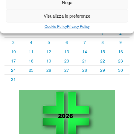
Nega
« Lug
Agosto 2026
Set »
Visualizza le preferenze
L
M
M
G
V
S
D
Cookie Policy
Privacy Policy
1
2
3
4
5
6
7
8
9
10
11
12
13
14
15
16
17
18
19
20
21
22
23
24
25
26
27
28
29
30
31