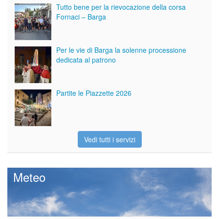
Tutto bene per la rievocazione della corsa
Fornaci – Barga
Per le vie di Barga la solenne processione
dedicata al patrono
Partite le Piazzette 2026
Vedi tutti i servizi
Meteo