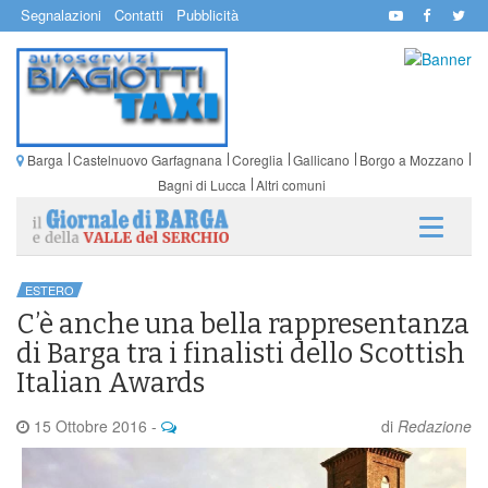
Segnalazioni
Contatti
Pubblicità
Barga
Castelnuovo Garfagnana
Coreglia
Gallicano
Borgo a Mozzano
Bagni di Lucca
Altri comuni
ESTERO
C’è anche una bella rappresentanza
di Barga tra i finalisti dello Scottish
Italian Awards
15 Ottobre 2016
-
di
Redazione