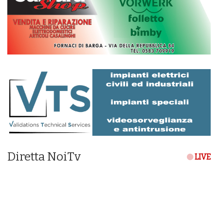
Diretta NoiTv
LIVE