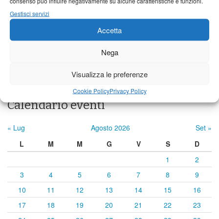
consenso può influire negativamente su alcune caratteristiche e funzioni.
Castelnuovo Garfagnana
Gestisci servizi
Accetta
25°C
|
34°C
20°C
|
34°C
21°C
|
34°C
Nega
Previsioni a cura di:
Visualizza le preferenze
Cookie Policy
Privacy Policy
Calendario eventi
« Lug
Agosto 2026
Set »
L
M
M
G
V
S
D
1
2
3
4
5
6
7
8
9
10
11
12
13
14
15
16
17
18
19
20
21
22
23