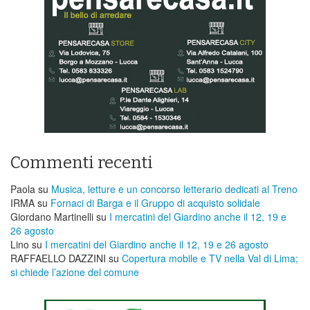
Commenti recenti
Paola
su
Musica, letture e un concorso letterario dedicati al Treno
IRMA
su
Fornaci di Barga e il Gruppo di acquisto solidale
Giordano Martinelli
su
I mercatini del Giardino anche il 12, 19 e
26 agosto
Lino
su
I mercatini del Giardino anche il 12, 19 e 26 agosto
RAFFAELLO DAZZINI
su
​Copertura mobile e TV nella Val di Lima;
si chiede l’azione del comune