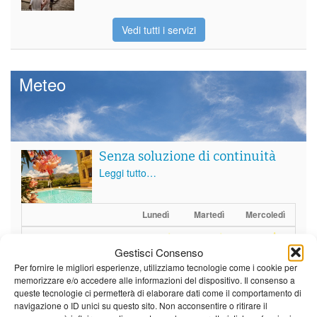
Vedi tutti i servizi
Meteo
Senza soluzione di continuità
Leggi tutto…
Lunedì
Martedì
Mercoledì
Borgo a Mozzano
Gestisci Consenso
25°C
|
37°C
20°C
|
37°C
21°C
|
37°C
Per fornire le migliori esperienze, utilizziamo tecnologie come i cookie per
memorizzare e/o accedere alle informazioni del dispositivo. Il consenso a
Barga
queste tecnologie ci permetterà di elaborare dati come il comportamento di
navigazione o ID unici su questo sito. Non acconsentire o ritirare il
25°C
|
34°C
20°C
|
34°C
21°C
|
34°C