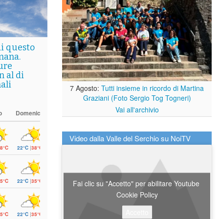
di questo
mana.
ure
 al di
ali
7 Agosto:
Tutti insieme in ricordo di Martina
Graziani (Foto Sergio Tog Togneri)
Vai all'archivio
o
Domenica
Video dalla Valle del Serchio su NoiTV
8°C
22°C
|
38°C
5°C
22°C
|
35°C
Fai clic su "Accetto" per abilitare Youtube
Cookie Policy
Accetto
5°C
22°C
|
35°C