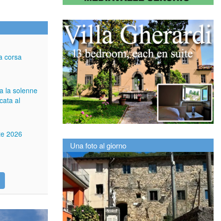
a corsa
ga la solenne
cata al
tte 2026
Una foto al giorno