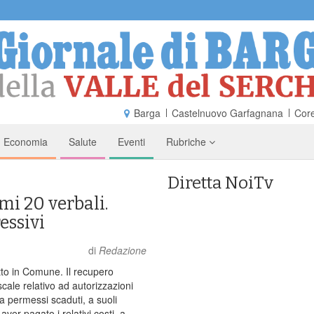
Barga
Castelnuovo Garfagnana
Core
Economia
Salute
Eventi
Rubriche
Diretta NoiTv
mi 20 verbali.
essivi
di
Redazione
to in Comune. Il recupero
scale relativo ad autorizzazioni
 permessi scaduti, a suoli
ver pagato i relativi costi, a