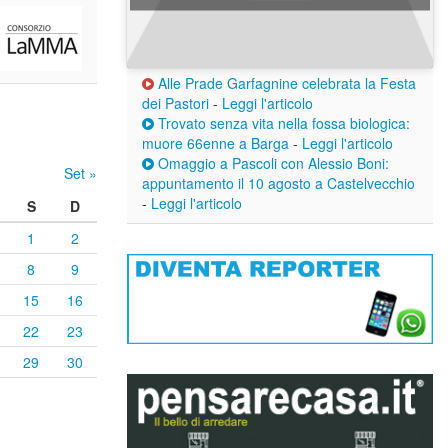
Alle Prade Garfagnine celebrata la Festa
dei Pastori
-
Leggi l'articolo
Trovato senza vita nella fossa biologica:
muore 66enne a Barga
-
Leggi l'articolo
Omaggio a Pascoli con Alessio Boni:
Set »
appuntamento il 10 agosto a Castelvecchio
-
Leggi l'articolo
S
D
1
2
8
9
15
16
22
23
29
30