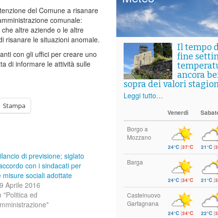
ntenzione del Comune a risanare
ll’amministrazione comunale:
che altre aziende o le altre
 risanare le situazioni anomale.
Il tempo 
ti con gli uffici per creare uno
fine setti
di informare le attività sulle
temperat
ancora ben
sopra dei valori stagion
Leggi tutto…
Stampa
Venerdì
Sabat
Borgo a
Mozzano
24°C
|
37°C
21°C
|
3
ilancio di previsione; siglato
Barga
’accordo con i sindacati per
e misure sociali adottate
24°C
|
34°C
21°C
|
3
9 Aprile 2016
n "Politica ed
Castelnuovo
Garfagnana
mministrazione"
24°C
|
34°C
22°C
|
3