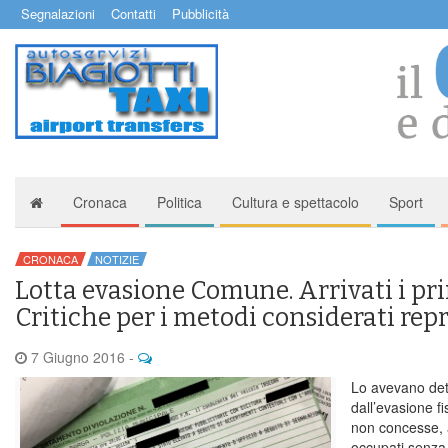
Segnalazioni
Contatti
Pubblicità
Cronaca
Politica
Cultura e spettacolo
Sport
CRONACA
NOTIZIE
Lotta evasione Comune. Arrivati i pri
Critiche per i metodi considerati repr
7 Giugno 2016
-
Lo avevano det
dall’evasione fi
non concesse, a
occupati senza a