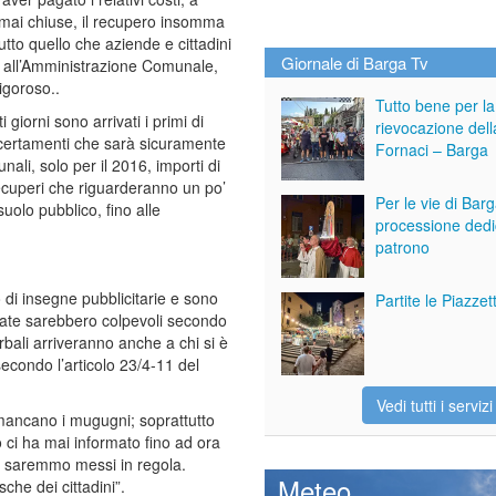
e mai chiuse, il recupero insomma
utto quello che aziende e cittadini
Giornale di Barga Tv
all’Amministrazione Comunale,
igoroso..
Tutto bene per la
i giorni sono arrivati i primi di
rievocazione dell
ccertamenti che sarà sicuramente
Fornaci – Barga
li, solo per il 2016, importi di
ecuperi che riguarderanno un po’
Per le vie di Bar
 suolo pubblico, fino alle
processione dedi
patrono
di insegne pubblicitarie e sono
Partite le Piazze
ressate sarebbero colpevoli secondo
rbali arriveranno anche a chi si è
econdo l’articolo 23/4-11 del
Vedi tutti i servizi
ancano i mugugni; soprattutto
ci ha mai informato fino ad ora
 ci saremmo messi in regola.
Meteo
che dei cittadini”.