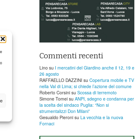
re
Commenti recenti
to
Lino
su
I mercatini del Giardino anche il 12, 19 e
26 agosto
RAFFAELLO DAZZINI
su
​Copertura mobile e TV
nella Val di Lima; si chiede l’azione del comune
Roberto Corsini
su
Scossa di terremoto
Simone Tomei
su
ANPI, sdegno e condanna per
ze
la scelta del sindaco Puglia: “Non si
strumentalizzi Don Milani”
Gesualdo Pieroni
su
La vecchia e la nuova
Fornaci