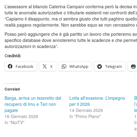
L’assessore al bilancio Caterina Campani conferma però la decisa i
tutte le anomalie autorizzative o tributarie esistenti nei confronti de
“Capiamo il disappunto, ma ci sembra giusto che tutti paghino quello 
realtà pagano regolarmente. Non sarebbe equo se non cercassimo di
Posso però aggiungere che è già partito un lavoro che porteremo avan
specifico database dove annoteremo tutte le scadenze e che permetta 
autorizzazioni in scadenza”.
Condividi:
Facebook
X
WhatsApp
Telegram
Correlati
Barga, arriva un tesoretto dal
Lotta all’evasione. L’impegno
B
recupero di Imu e Tari non
per il 2026
l
pagate
14 Gennaio 2026
l
16 Gennaio 2026
In "Primo Piano"
1
In "NoiTV"
I
a