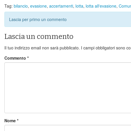
Tag:
bilancio
,
evasione
,
accertamenti
,
lotta
,
lotta all'evasione
,
Comu
Lascia per primo un commento
Lascia un commento
Il tuo indirizzo email non sarà pubblicato.
I campi obbligatori sono c
Commento
*
Nome
*