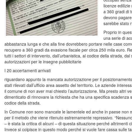
licenze edilizi
a 360 gradi di t
devono pagare 
sarebbe stato r
Proprio in quest
una serie di a
abbastanza lunga e che alla fine dovrebbero portare nelle case comuna
recupero a 360 gradi da evasione fiscale per circa 250 mila euro. R
tutti i settori di intervento, dall’urbanistica, al codice della strada, dal
autorizzazioni per le insegne pubblicitarie
I 20 accertamenti arrivati
riguardano appunto la mancata autorizzazione per il posizionamento 
stati rilevati dall’ufficio area assetto del territorio. Le aziende inte
il comune di non aver mai chiesto l’autorizzazione. Ma presto altri ve
dimenticato di rinnovare la richiesta che ha una specifica scadenza s
codice della strada.
In Comune non sono mancate le lamentele ed anche in paese non m
per il metodo che viene ritenuto estremamente repressivo. “Nessuno 
– è stata la critica di alcuni – di questa situazione perché altrimenti
Invece si colpisce in questo modo perché si vuole fare cassa sulle tas