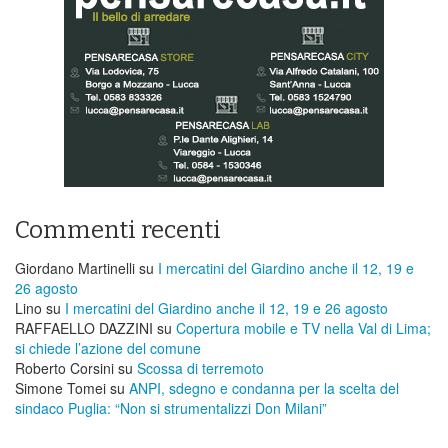
Commenti recenti
Giordano Martinelli
su
I mercatini del Giardino anche il 12, 19 e
26 agosto
Lino
su
I mercatini del Giardino anche il 12, 19 e 26 agosto
RAFFAELLO DAZZINI
su
​Copertura mobile e TV nella Val di Lima;
si chiede l’azione del comune
Roberto Corsini
su
Scossa di terremoto
Simone Tomei
su
ANPI, sdegno e condanna per la scelta del
sindaco Puglia: “Non si strumentalizzi Don Milani”