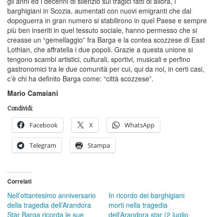
gli anni ed i decenni di silenzio sui tragici fatti di allora, i
barghigiani in Scozia, aumentati con nuovi emigranti che dal
dopoguerra in gran numero si stabilirono in quel Paese e sempre
più ben inseriti in quel tessuto sociale, hanno permesso che si
creasse un “gemellaggio” fra Barga e la contea scozzese di East
Lothian, che affratella i due popoli. Grazie a questa unione si
tengono scambi artistici, culturali, sportivi, musicali e perfino
gastronomici tra le due comunità per cui, qui da noi, in certi casi,
c’è chi ha definito Barga come: “città scozzese”.
Mario Camaiani
Condividi:
Facebook
X
WhatsApp
Telegram
Stampa
Correlati
Nell’ottantesimo anniversario
In ricordo dei barghigiani
della tragedia dell’Arandora
morti nella tragedia
Star Barga ricorda le sue
dell’Arandora star (2 luglio