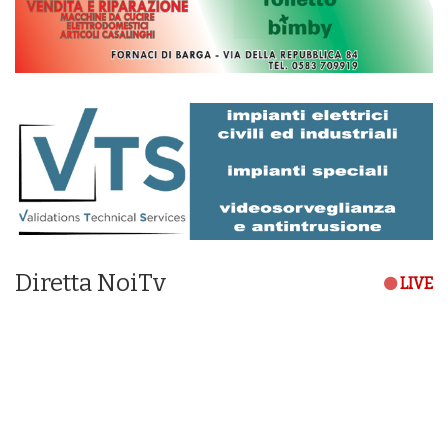
Diretta NoiTv
LIVE