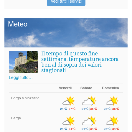
Vedi tutti i servizi
Meteo
Il tempo di questo fine
settimana. temperature ancora
ben al di sopra dei valori
stagionali
Leggi tutto…
Venerdì
Sabato
Domenica
Borgo a Mozzano
24°C
|
37°C
21°C
|
36°C
22°C
|
36°C
Barga
24°C
|
34°C
21°C
|
34°C
22°C
|
34°C