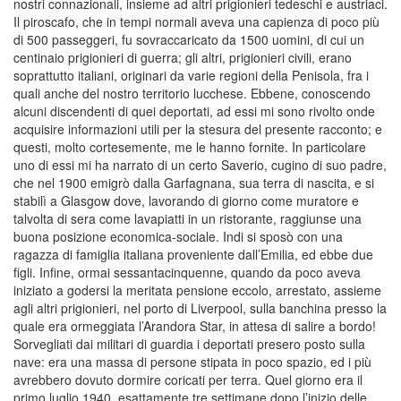
nostri connazionali, insieme ad altri prigionieri tedeschi e austriaci.
Il piroscafo, che in tempi normali aveva una capienza di poco più
di 500 passeggeri, fu sovraccaricato da 1500 uomini, di cui un
centinaio prigionieri di guerra; gli altri, prigionieri civili, erano
soprattutto italiani, originari da varie regioni della Penisola, fra i
quali anche del nostro territorio lucchese. Ebbene, conoscendo
alcuni discendenti di quei deportati, ad essi mi sono rivolto onde
acquisire informazioni utili per la stesura del presente racconto; e
questi, molto cortesemente, me le hanno fornite. In particolare
uno di essi mi ha narrato di un certo Saverio, cugino di suo padre,
che nel 1900 emigrò dalla Garfagnana, sua terra di nascita, e si
stabilì a Glasgow dove, lavorando di giorno come muratore e
talvolta di sera come lavapiatti in un ristorante, raggiunse una
buona posizione economica-sociale. Indi si sposò con una
ragazza di famiglia italiana proveniente dall’Emilia, ed ebbe due
figli. Infine, ormai sessantacinquenne, quando da poco aveva
iniziato a godersi la meritata pensione eccolo, arrestato, assieme
agli altri prigionieri, nel porto di Liverpool, sulla banchina presso la
quale era ormeggiata l’Arandora Star, in attesa di salire a bordo!
Sorvegliati dai militari di guardia i deportati presero posto sulla
nave: era una massa di persone stipata in poco spazio, ed i più
avrebbero dovuto dormire coricati per terra. Quel giorno era il
primo luglio 1940, esattamente tre settimane dopo l’inizio delle