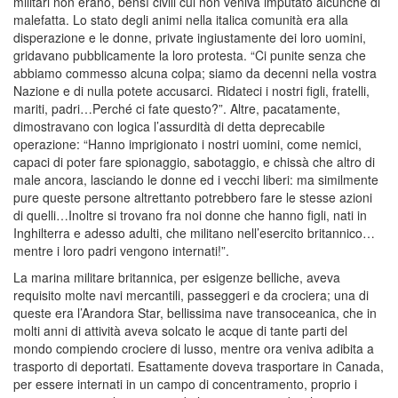
militari non erano, bensì civili cui non veniva imputato alcunché di
malefatta. Lo stato degli animi nella italica comunità era alla
disperazione e le donne, private ingiustamente dei loro uomini,
gridavano pubblicamente la loro protesta. “Ci punite senza che
abbiamo commesso alcuna colpa; siamo da decenni nella vostra
Nazione e di nulla potete accusarci. Ridateci i nostri figli, fratelli,
mariti, padri…Perché ci fate questo?”. Altre, pacatamente,
dimostravano con logica l’assurdità di detta deprecabile
operazione: “Hanno imprigionato i nostri uomini, come nemici,
capaci di poter fare spionaggio, sabotaggio, e chissà che altro di
male ancora, lasciando le donne ed i vecchi liberi: ma similmente
pure queste persone altrettanto potrebbero fare le stesse azioni
di quelli…Inoltre si trovano fra noi donne che hanno figli, nati in
Inghilterra e adesso adulti, che militano nell’esercito britannico…
mentre i loro padri vengono internati!”.
La marina militare britannica, per esigenze belliche, aveva
requisito molte navi mercantili, passeggeri e da crociera; una di
queste era l’Arandora Star, bellissima nave transoceanica, che in
molti anni di attività aveva solcato le acque di tante parti del
mondo compiendo crociere di lusso, mentre ora veniva adibita a
trasporto di deportati. Esattamente doveva trasportare in Canada,
per essere internati in un campo di concentramento, proprio i