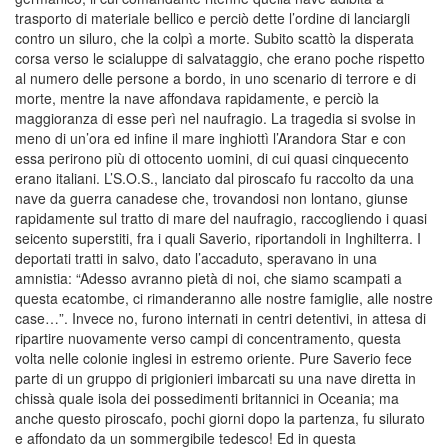
trasporto di materiale bellico e perciò dette l’ordine di lanciargli
contro un siluro, che la colpì a morte. Subito scattò la disperata
corsa verso le scialuppe di salvataggio, che erano poche rispetto
al numero delle persone a bordo, in uno scenario di terrore e di
morte, mentre la nave affondava rapidamente, e perciò la
maggioranza di esse perì nel naufragio. La tragedia si svolse in
meno di un’ora ed infine il mare inghiottì l’Arandora Star e con
essa perirono più di ottocento uomini, di cui quasi cinquecento
erano italiani. L’S.O.S., lanciato dal piroscafo fu raccolto da una
nave da guerra canadese che, trovandosi non lontano, giunse
rapidamente sul tratto di mare del naufragio, raccogliendo i quasi
seicento superstiti, fra i quali Saverio, riportandoli in Inghilterra. I
deportati tratti in salvo, dato l’accaduto, speravano in una
amnistia: “Adesso avranno pietà di noi, che siamo scampati a
questa ecatombe, ci rimanderanno alle nostre famiglie, alle nostre
case…”. Invece no, furono internati in centri detentivi, in attesa di
ripartire nuovamente verso campi di concentramento, questa
volta nelle colonie inglesi in estremo oriente. Pure Saverio fece
parte di un gruppo di prigionieri imbarcati su una nave diretta in
chissà quale isola dei possedimenti britannici in Oceania; ma
anche questo piroscafo, pochi giorni dopo la partenza, fu silurato
e affondato da un sommergibile tedesco! Ed in questa