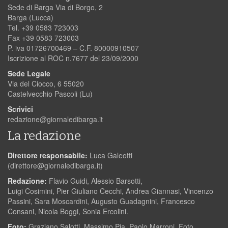
Sede di Barga Via di Borgo, 2
Barga (Lucca)
Tel. +39 0583 723003
Fax +39 0583 723003
P. iva 01726700469 – C.F. 80000910507
Iscrizione al ROC n.7677 del 23/09/2000
Sede Legale
Via del Ciocco, 6 55020
Castelvecchio Pascoli (Lu)
Scrivici
redazione@giornaledibarga.it
La redazione
Direttore responsabile:
Luca Galeotti
(
direttore@giornaledibarga.it
)
Redazione:
Flavio Guidi, Alessio Barsotti,
Luigi Cosimini, Pier Giuliano Cecchi, Andrea Giannasi, Vincenzo
Passini, Sara Moscardini, Augusto Guadagnini, Francesco
Consani, Nicola Boggi, Sonia Ercolini.
Foto:
Graziano Salotti, Massimo Pia, Paolo Marroni, Foto