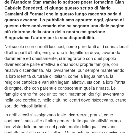
dell’Arandora Star, tramite lo scrittore poeta fornacino Gian
Gabriele Benedetti, ci giunge questo scritto di Mario
Camaiani di Fornaci che in questo lungo racconto parla di
quanto avvenne. Lo pubblichiamo appunto oggi, giorno di
questo triste anniversario che ha segnato una dlele pagine
più dolorose della storia della nostra emigrazione.
Ringraziamo l’autore per la sua disponibilità.
Nel secolo scorso molti lucchesi, come pure tanti altri connazionali
di altre parti d’Italia, emigrarono in Inghilterra dove, lavorando
duramente ed onestamente, si integrarono con quel popolo
divenendone parte effettiva e creandosi proprie famiglie, con
relativa discendenza. Ma, ovviamente, pur sempre mantenendo
la loro identità culturale di italiani, come la lingua nativa, la
religione cattolica e vari altri legami affettivi, sia con la loro Patria
di origine, che con parenti e conoscenti in quella rimasti. Le
famiglie erano fra loro unite; molti matrimoni dei figli avvenivano
nella loro cerchia e, nelle città, nei centri dove risiedevano, erano
sorti dei “circoli italiani”.
In detti circoli si svolgevano feste, ricorrenze, pranzi, cene,
spettacoli musicali e di altro genere: tutte queste attività erano
ben viste dalle persone del posto, molte delle quali avevano
contatto amicizia con gli italiani. Ma questa benevola convivenza