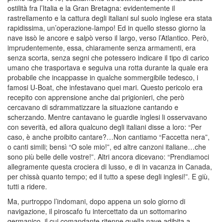
ostilità fra l’Italia e la Gran Bretagna: evidentemente il
rastrellamento e la cattura degli italiani sul suolo inglese era stata
rapidissima, un’operazione-lampo! Ed in quello stesso giorno la
nave issò le ancore e salpò verso il largo, verso l’Atlantico. Però,
imprudentemente, essa, chiaramente senza armamenti, era
senza scorta, senza segni che potessero indicare il tipo di carico
umano che trasportava e seguiva una rotta durante la quale era
probabile che incappasse in qualche sommergibile tedesco, i
famosi U-Boat, che infestavano quei mari. Questo pericolo era
recepito con apprensione anche dai prigionieri, che però
cercavano di sdrammatizzare la situazione cantando e
scherzando. Mentre cantavano le guardie inglesi li osservavano
con severità, ed allora qualcuno degli italiani disse a loro: “Per
caso, è anche proibito cantare?…Non cantiamo “Faccetta nera”,
o canti simili; bensì “O sole mio!”, ed altre canzoni italiane…che
sono più belle delle vostre!”. Altri ancora dicevano: “Prendiamoci
allegramente questa crociera di lusso, e di in vacanza in Canada,
per chissà quanto tempo; ed il tutto a spese degli inglesi!”. E giù,
tutti a ridere.
Ma, purtroppo l’indomani, dopo appena un solo giorno di
navigazione, il piroscafo fu intercettato da un sottomarino
germanico, il cui comandante ritenne quella nave adibita a