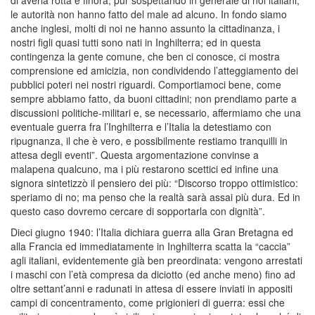
le autorità non hanno fatto del male ad alcuno. In fondo siamo
anche inglesi, molti di noi ne hanno assunto la cittadinanza, i
nostri figli quasi tutti sono nati in Inghilterra; ed in questa
contingenza la gente comune, che ben ci conosce, ci mostra
comprensione ed amicizia, non condividendo l’atteggiamento dei
pubblici poteri nei nostri riguardi. Comportiamoci bene, come
sempre abbiamo fatto, da buoni cittadini; non prendiamo parte a
discussioni politiche-militari e, se necessario, affermiamo che una
eventuale guerra fra l’Inghilterra e l’Italia la detestiamo con
ripugnanza, il che è vero, e possibilmente restiamo tranquilli in
attesa degli eventi”. Questa argomentazione convinse a
malapena qualcuno, ma i più restarono scettici ed infine una
signora sintetizzò il pensiero dei più: “Discorso troppo ottimistico:
speriamo di no; ma penso che la realtà sarà assai più dura. Ed in
questo caso dovremo cercare di sopportarla con dignità”.
Dieci giugno 1940: l’Italia dichiara guerra alla Gran Bretagna ed
alla Francia ed immediatamente in Inghilterra scatta la “caccia”
agli italiani, evidentemente già ben preordinata: vengono arrestati
i maschi con l’età compresa da diciotto (ed anche meno) fino ad
oltre settant’anni e radunati in attesa di essere inviati in appositi
campi di concentramento, come prigionieri di guerra: essi che