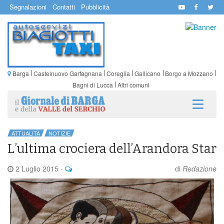
Segnalazioni
Contatti
Pubblicità
Barga
Castelnuovo Garfagnana
Coreglia
Gallicano
Borgo a Mozzano
Bagni di Lucca
Altri comuni
ATTUALITÀ
NOTIZIE
L’ultima crociera dell’Arandora Star
2 Luglio 2015
-
di
Redazione