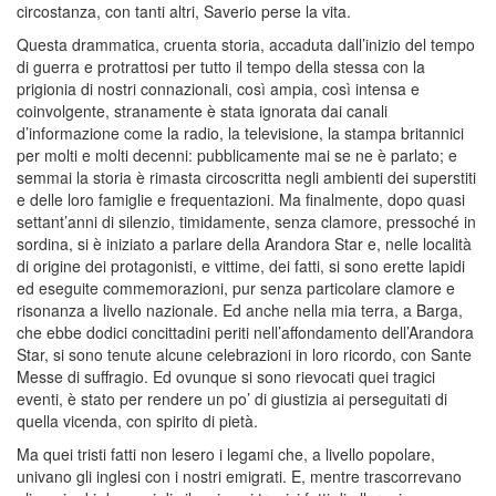
circostanza, con tanti altri, Saverio perse la vita.
Questa drammatica, cruenta storia, accaduta dall’inizio del tempo
di guerra e protrattosi per tutto il tempo della stessa con la
prigionia di nostri connazionali, così ampia, così intensa e
coinvolgente, stranamente è stata ignorata dai canali
d’informazione come la radio, la televisione, la stampa britannici
per molti e molti decenni: pubblicamente mai se ne è parlato; e
semmai la storia è rimasta circoscritta negli ambienti dei superstiti
e delle loro famiglie e frequentazioni. Ma finalmente, dopo quasi
settant’anni di silenzio, timidamente, senza clamore, pressoché in
sordina, si è iniziato a parlare della Arandora Star e, nelle località
di origine dei protagonisti, e vittime, dei fatti, si sono erette lapidi
ed eseguite commemorazioni, pur senza particolare clamore e
risonanza a livello nazionale. Ed anche nella mia terra, a Barga,
che ebbe dodici concittadini periti nell’affondamento dell’Arandora
Star, si sono tenute alcune celebrazioni in loro ricordo, con Sante
Messe di suffragio. Ed ovunque si sono rievocati quei tragici
eventi, è stato per rendere un po’ di giustizia ai perseguitati di
quella vicenda, con spirito di pietà.
Ma quei tristi fatti non lesero i legami che, a livello popolare,
univano gli inglesi con i nostri emigrati. E, mentre trascorrevano