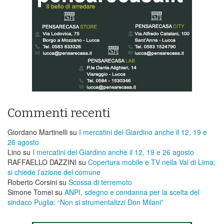
Commenti recenti
Giordano Martinelli
su
I mercatini del Giardino anche il 12, 19 e
26 agosto
Lino
su
I mercatini del Giardino anche il 12, 19 e 26 agosto
RAFFAELLO DAZZINI
su
​Copertura mobile e TV nella Val di Lima;
si chiede l’azione del comune
Roberto Corsini
su
Scossa di terremoto
Simone Tomei
su
ANPI, sdegno e condanna per la scelta del
sindaco Puglia: “Non si strumentalizzi Don Milani”