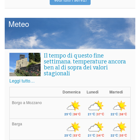
Meteo
Il tempo di questo fine
settimana. temperature ancora
ben al di sopra dei valori
stagionali
Leggi tutto…
Domenica
Lunedì
Martedì
Borgo a Mozzano
25°C
|
36°C
21°C
|
37°C
22°C
|
38°C
Barga
25°C
|
33°C
21°C
|
34°C
22°C
|
35°C