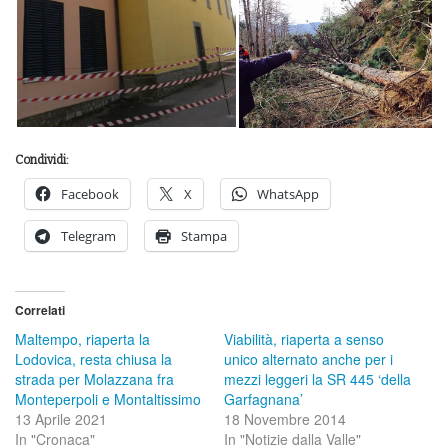
Condividi:
Facebook
X
WhatsApp
Telegram
Stampa
Correlati
Maltempo, riaperta la
Viabilità, riaperta a senso
Lodovica, resta chiusa la
unico alternato anche per i
strada per Molazzana fra
mezzi leggeri la SR 445 ‘della
Monteperpoli e Montaltissimo
Garfagnana’
13 Aprile 2021
18 Novembre 2014
In "Cronaca"
In "Notizie dalla Valle"