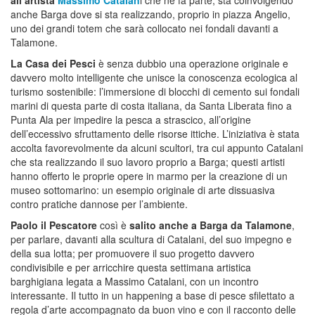
anche Barga dove si sta realizzando, proprio in piazza Angelio,
uno dei grandi totem che sarà collocato nei fondali davanti a
Talamone.
La Casa dei Pesci
è senza dubbio una operazione originale e
davvero molto intelligente che unisce la conoscenza ecologica al
turismo sostenibile: l’immersione di blocchi di cemento sui fondali
marini di questa parte di costa italiana, da Santa Liberata fino a
Punta Ala per impedire la pesca a strascico, all’origine
dell’eccessivo sfruttamento delle risorse ittiche. L’iniziativa è stata
accolta favorevolmente da alcuni scultori, tra cui appunto Catalani
che sta realizzando il suo lavoro proprio a Barga; questi artisti
hanno offerto le proprie opere in marmo per la creazione di un
museo sottomarino: un esempio originale di arte dissuasiva
contro pratiche dannose per l’ambiente.
Paolo il Pescatore
così è
salito anche a Barga da Talamone
,
per parlare, davanti alla scultura di Catalani, del suo impegno e
della sua lotta; per promuovere il suo progetto davvero
condivisibile e per arricchire questa settimana artistica
barghigiana legata a Massimo Catalani, con un incontro
interessante. Il tutto in un happening a base di pesce sfilettato a
regola d’arte accompagnato da buon vino e con il racconto delle