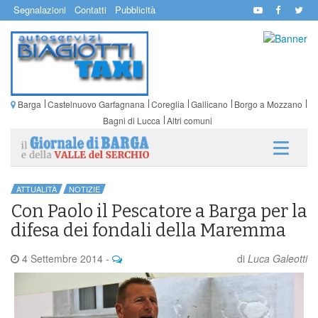
Segnalazioni
Contatti
Pubblicità
Barga
Castelnuovo Garfagnana
Coreglia
Gallicano
Borgo a Mozzano
Bagni di Lucca
Altri comuni
ATTUALITÀ
NOTIZIE
Con Paolo il Pescatore a Barga per la
difesa dei fondali della Maremma
4 Settembre 2014
-
di
Luca Galeotti