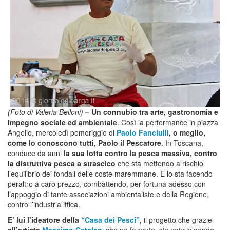
(Foto di Valeria Belloni)
– Un connubio tra arte, gastronomia e
impegno sociale ed ambientale
. Così la performance in piazza
Angelio, mercoledì pomeriggio di
Paolo Fanciulli
, o meglio,
come lo conoscono tutti, Paolo il Pescatore
. In Toscana,
conduce da anni
la sua lotta contro la pesca massiva, contro
la distruttiva pesca a strascico
che sta mettendo a rischio
l’equilibrio dei fondali delle coste maremmane. E lo sta facendo
peraltro a caro prezzo, combattendo, per fortuna adesso con
l’appoggio di tante associazioni ambientaliste e della Regione,
contro l’industria ittica.
E’ lui l’ideatore della
“Casa dei Pesci”
,
il progetto che grazie
all’artista
Massimo Catalan
i che ne fa parte, sta coinvolgendo