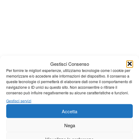
Gestisci Consenso
Per fornire le migliori esperienze, utilizziamo tecnologie come i cookie per
memorizzare e/o accedere alle informazioni del dispositivo. Il consenso a
queste tecnologie ci permetterà di elaborare dati come il comportamento di
navigazione o ID unici su questo sito. Non acconsentire o ritirare il
Giornale di Barga Tv
consenso può influire negativamente su alcune caratteristiche e funzioni.
Gestisci servizi
Tutto bene per la rievocazione della corsa
Fornaci – Barga
Accetta
Nega
Per le vie di Barga la solenne processione
dedicata al patrono
Visualizza le preferenze