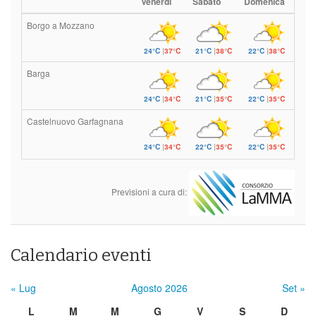
Venerdì
Sabato
Domenica
Borgo a Mozzano
24°C
|
37°C
21°C
|
38°C
22°C
|
38°C
Barga
24°C
|
34°C
21°C
|
35°C
22°C
|
35°C
Castelnuovo Garfagnana
24°C
|
34°C
22°C
|
35°C
22°C
|
35°C
Previsioni a cura di:
Calendario eventi
« Lug
Agosto 2026
Set »
L
M
M
G
V
S
D