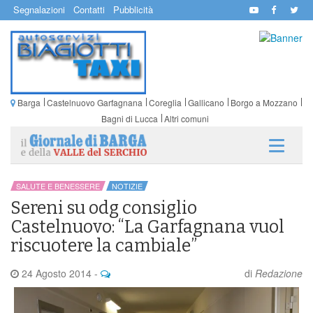
Segnalazioni
Contatti
Pubblicità
Barga
Castelnuovo Garfagnana
Coreglia
Gallicano
Borgo a Mozzano
Bagni di Lucca
Altri comuni
SALUTE E BENESSERE
NOTIZIE
Sereni su odg consiglio
Castelnuovo: “La Garfagnana vuol
riscuotere la cambiale”
24 Agosto 2014
-
di
Redazione