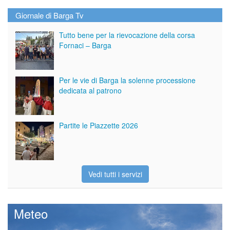
Giornale di Barga Tv
Tutto bene per la rievocazione della corsa
Fornaci – Barga
Per le vie di Barga la solenne processione
dedicata al patrono
Partite le Piazzette 2026
Vedi tutti i servizi
Meteo