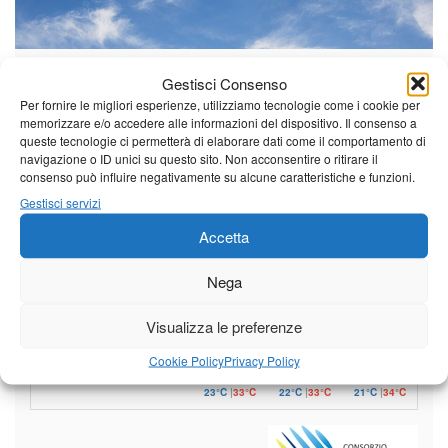
Il tempo di questo fine
Gestisci Consenso
settimana. temperature ancora
Per fornire le migliori esperienze, utilizziamo tecnologie come i cookie per
ben al di sopra dei valori
memorizzare e/o accedere alle informazioni del dispositivo. Il consenso a
stagionali
queste tecnologie ci permetterà di elaborare dati come il comportamento di
Leggi tutto…
navigazione o ID unici su questo sito. Non acconsentire o ritirare il
consenso può influire negativamente su alcune caratteristiche e funzioni.
Sabato
Domenica
Lunedì
Gestisci servizi
Borgo a Mozzano
Accetta
23°C
|
36°C
22°C
|
36°C
21°C
|
37°C
Nega
Barga
Visualizza le preferenze
23°C
|
33°C
22°C
|
33°C
21°C
|
34°C
Castelnuovo Garfagnana
Cookie Policy
Privacy Policy
23°C
|
33°C
22°C
|
33°C
21°C
|
34°C