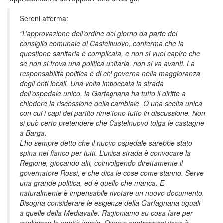
Sereni afferma:
“L’approvazione dell’ordine del giorno da parte del
consiglio comunale di Castelnuovo, conferma che la
questione sanitaria è complicata, e non si vuol capire che
se non si trova una politica unitaria, non si va avanti. La
responsabilità politica è di chi governa nella maggioranza
degli enti locali. Una volta imboccata la strada
dell’ospedale unico, la Garfagnana ha tutto il diritto a
chiedere la riscossione della cambiale. O una scelta unica
con cui i capi del partito rimettono tutto in discussione. Non
si può certo pretendere che Castelnuovo tolga le castagne
a Barga.
L’ho sempre detto che il nuovo ospedale sarebbe stato
spina nel fianco per tutti. L’unica strada è convocare la
Regione, giocando alti, coinvolgendo direttamente il
governatore Rossi, e che dica le cose come stanno. Serve
una grande politica, ed è quello che manca. E
naturalmente è impensabile rivotare un nuovo documento.
Bisogna considerare le esigenze della Garfagnana uguali
a quelle della Mediavalle. Ragioniamo su cosa fare per
migliorare la sanità locale. Questa contrapposizione è