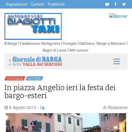
Segnalazioni
Contatti
Pubblicità
Barga
Castelnuovo Garfagnana
Coreglia
Gallicano
Borgo a Mozzano
Bagni di Lucca
Altri comuni
CRONACA
NOTIZIE
In piazza Angelio ieri la festa dei
bargo-esteri
8 Agosto 2013
-
di
Redazione