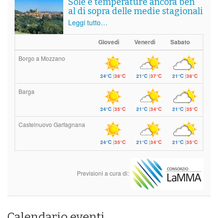
Sole e temperature ancora ben
al di sopra delle medie stagionali
Leggi tutto…
Giovedì
Venerdì
Sabato
Borgo a Mozzano
24°C
|
38°C
21°C
|
37°C
21°C
|
38°C
Barga
24°C
|
35°C
21°C
|
34°C
21°C
|
35°C
Castelnuovo Garfagnana
24°C
|
35°C
21°C
|
34°C
21°C
|
35°C
Previsioni a cura di:
Calendario eventi