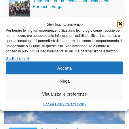
Tutto bene per la rievocazione della corsa
Fornaci – Barga
Gestisci Consenso
Per le vie di Barga la solenne processione
Per fornire le migliori esperienze, utilizziamo tecnologie come i cookie per
dedicata al patrono
memorizzare e/o accedere alle informazioni del dispositivo. Il consenso a
queste tecnologie ci permetterà di elaborare dati come il comportamento di
navigazione o ID unici su questo sito. Non acconsentire o ritirare il
consenso può influire negativamente su alcune caratteristiche e funzioni.
Partite le Piazzette 2026
Gestisci servizi
Accetta
Vedi tutti i servizi
Nega
Visualizza le preferenze
Meteo
Cookie Policy
Privacy Policy