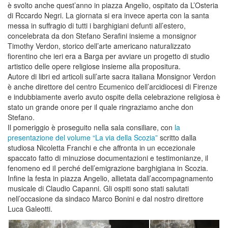
è svolto anche quest’anno in piazza Angelio, ospitato da L’Osteria
di Rccardo Negri. La giornata si era invece aperta con la santa
messa in suffragio di tutti i barghigiani defunti all’estero,
concelebrata da don Stefano Serafini insieme a monsignor
Timothy Verdon, storico dell’arte americano naturalizzato
fiorentino che ieri era a Barga per avviare un progetto di studio
artistico delle opere religiose insieme alla propositura.
Autore di libri ed articoli sull’arte sacra italiana Monsignor Verdon
è anche direttore del centro Ecumenico dell’arcidiocesi di Firenze
e indubbiamente averlo avuto ospite della celebrazione religiosa è
stato un grande onore per il quale ringraziamo anche don
Stefano.
Il pomeriggio è proseguito nella sala consiliare, con
la
presentazione del volume “La via della Scozia”
scritto dalla
studiosa Nicoletta Franchi e che affronta in un eccezionale
spaccato fatto di minuziose documentazioni e testimonianze, il
fenomeno ed iI perché dell’emigrazione barghigiana in Scozia.
Infine la festa in piazza Angelio, allietata dall’accompagnamento
musicale di Claudio Capanni. Gli ospiti sono stati salutati
nell’occasione da sindaco Marco Bonini e dal nostro direttore
Luca Galeotti.