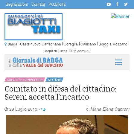
Segnalazioni
Contatti
Pubblicità
Barga
Castelnuovo Garfagnana
Coreglia
Gallicano
Borgo a Mozzano
Bagni di Lucca
Altri comuni
SALUTE E BENESSERE
NOTIZIE
Comitato in difesa del cittadino:
Sereni accetta l’incarico
29 Luglio 2013
-
di
Maria Elena Caproni