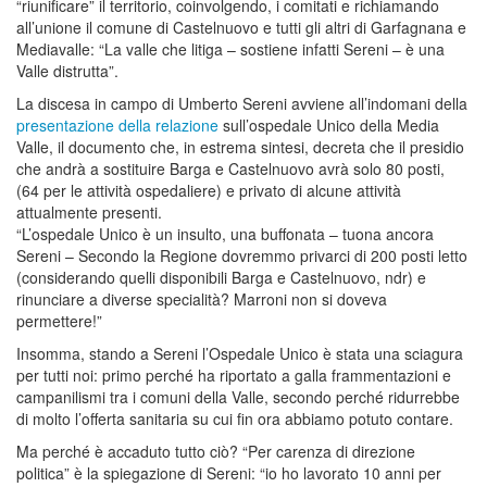
“riunificare” il territorio, coinvolgendo, i comitati e richiamando
all’unione il comune di Castelnuovo e tutti gli altri di Garfagnana e
Mediavalle: “La valle che litiga – sostiene infatti Sereni – è una
Valle distrutta”.
La discesa in campo di Umberto Sereni avviene all’indomani della
presentazione della relazione
sull’ospedale Unico della Media
Valle, il documento che, in estrema sintesi, decreta che il presidio
che andrà a sostituire Barga e Castelnuovo avrà solo 80 posti,
(64 per le attività ospedaliere) e privato di alcune attività
attualmente presenti.
“L’ospedale Unico è un insulto, una buffonata – tuona ancora
Sereni – Secondo la Regione dovremmo privarci di 200 posti letto
(considerando quelli disponibili Barga e Castelnuovo, ndr) e
rinunciare a diverse specialità? Marroni non si doveva
permettere!”
Insomma, stando a Sereni l’Ospedale Unico è stata una sciagura
per tutti noi: primo perché ha riportato a galla frammentazioni e
campanilismi tra i comuni della Valle, secondo perché ridurrebbe
di molto l’offerta sanitaria su cui fin ora abbiamo potuto contare.
Ma perché è accaduto tutto ciò? “Per carenza di direzione
politica” è la spiegazione di Sereni: “io ho lavorato 10 anni per