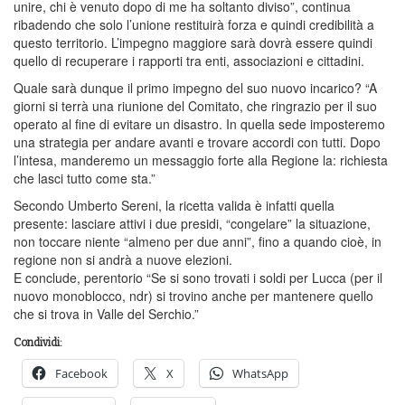
unire, chi è venuto dopo di me ha soltanto diviso”, continua
ribadendo che solo l’unione restituirà forza e quindi credibilità a
questo territorio. L’impegno maggiore sarà dovrà essere quindi
quello di recuperare i rapporti tra enti, associazioni e cittadini.
Quale sarà dunque il primo impegno del suo nuovo incarico? “A
giorni si terrà una riunione del Comitato, che ringrazio per il suo
operato al fine di evitare un disastro. In quella sede imposteremo
una strategia per andare avanti e trovare accordi con tutti. Dopo
l’intesa, manderemo un messaggio forte alla Regione la: richiesta
che lasci tutto come sta.”
Secondo Umberto Sereni, la ricetta valida è infatti quella
presente: lasciare attivi i due presidi, “congelare” la situazione,
non toccare niente “almeno per due anni”, fino a quando cioè, in
regione non si andrà a nuove elezioni.
E conclude, perentorio “Se si sono trovati i soldi per Lucca (per il
nuovo monoblocco, ndr) si trovino anche per mantenere quello
che si trova in Valle del Serchio.”
Condividi:
Facebook
X
WhatsApp