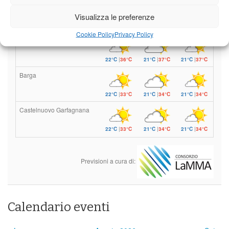
Leggi tutto…
Visualizza le preferenze
Domenica
Lunedì
Martedì
Cookie Policy
Privacy Policy
Borgo a Mozzano
22°C
|
36°C
21°C
|
37°C
21°C
|
37°C
Barga
22°C
|
33°C
21°C
|
34°C
21°C
|
34°C
Castelnuovo Garfagnana
22°C
|
33°C
21°C
|
34°C
21°C
|
34°C
Previsioni a cura di:
Calendario eventi