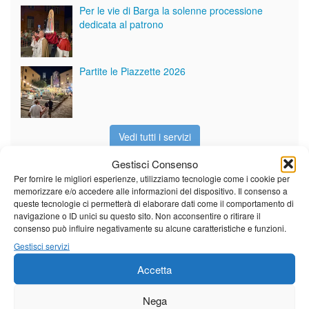
Per le vie di Barga la solenne processione
dedicata al patrono
Partite le Piazzette 2026
Vedi tutti i servizi
Gestisci Consenso
Per fornire le migliori esperienze, utilizziamo tecnologie come i cookie per
Meteo
memorizzare e/o accedere alle informazioni del dispositivo. Il consenso a
queste tecnologie ci permetterà di elaborare dati come il comportamento di
navigazione o ID unici su questo sito. Non acconsentire o ritirare il
consenso può influire negativamente su alcune caratteristiche e funzioni.
Gestisci servizi
Il tempo di questo fine
Accetta
settimana. temperature ancora
ben al di sopra dei valori
stagionali
Nega