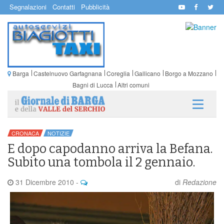
Segnalazioni
Contatti
Pubblicità
Barga
Castelnuovo Garfagnana
Coreglia
Gallicano
Borgo a Mozzano
Bagni di Lucca
Altri comuni
CRONACA
NOTIZIE
E dopo capodanno arriva la Befana.
Subito una tombola il 2 gennaio.
31 Dicembre 2010
-
di
Redazione