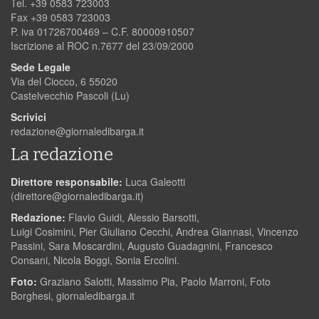
Tel. +39 0583 723003
Fax +39 0583 723003
P. iva 01726700469 – C.F. 80000910507
Iscrizione al ROC n.7677 del 23/09/2000
Sede Legale
Via del Ciocco, 6 55020
Castelvecchio Pascoli (Lu)
Scrivici
redazione@giornaledibarga.it
La redazione
Direttore responsabile:
Luca Galeotti
(
direttore@giornaledibarga.it
)
Redazione:
Flavio Guidi, Alessio Barsotti,
Luigi Cosimini, Pier Giuliano Cecchi, Andrea Giannasi, Vincenzo
Passini, Sara Moscardini, Augusto Guadagnini, Francesco
Consani, Nicola Boggi, Sonia Ercolini.
Foto:
Graziano Salotti, Massimo Pia, Paolo Marroni, Foto
Borghesi, giornaledibarga.it