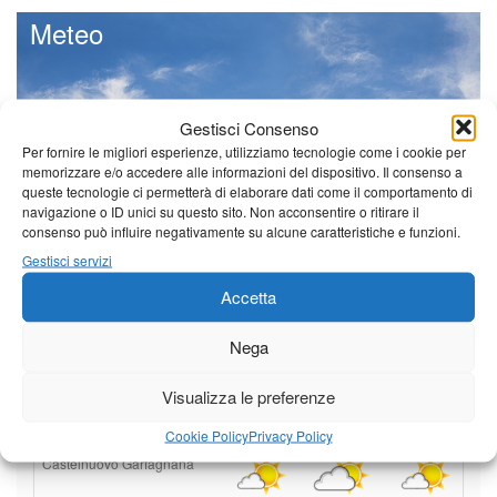
Meteo
Gestisci Consenso
Il tempo di questo fine
Per fornire le migliori esperienze, utilizziamo tecnologie come i cookie per
settimana. temperature ancora
memorizzare e/o accedere alle informazioni del dispositivo. Il consenso a
ben al di sopra dei valori
queste tecnologie ci permetterà di elaborare dati come il comportamento di
stagionali
navigazione o ID unici su questo sito. Non acconsentire o ritirare il
consenso può influire negativamente su alcune caratteristiche e funzioni.
Leggi tutto…
Gestisci servizi
Domenica
Lunedì
Martedì
Accetta
Borgo a Mozzano
Nega
25°C
|
36°C
21°C
|
37°C
22°C
|
38°C
Barga
Visualizza le preferenze
25°C
|
33°C
21°C
|
34°C
22°C
|
35°C
Cookie Policy
Privacy Policy
Castelnuovo Garfagnana