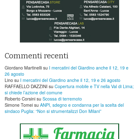
Commenti recenti
Giordano Martinelli
su
I mercatini del Giardino anche il 12, 19 e
26 agosto
Lino
su
I mercatini del Giardino anche il 12, 19 e 26 agosto
RAFFAELLO DAZZINI
su
​Copertura mobile e TV nella Val di Lima;
si chiede l’azione del comune
Roberto Corsini
su
Scossa di terremoto
Simone Tomei
su
ANPI, sdegno e condanna per la scelta del
sindaco Puglia: “Non si strumentalizzi Don Milani”