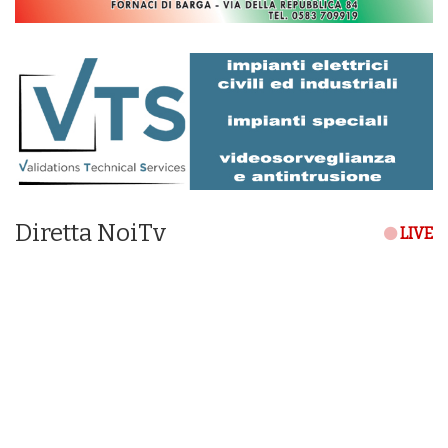
Diretta NoiTv
LIVE