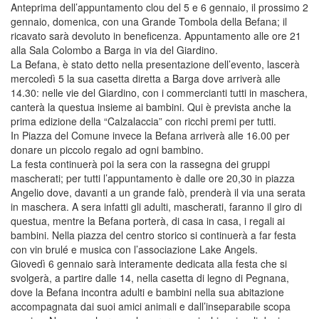
Anteprima dell’appuntamento clou del 5 e 6 gennaio, il prossimo 2
gennaio, domenica, con una Grande Tombola della Befana; il
ricavato sarà devoluto in beneficenza. Appuntamento alle ore 21
alla Sala Colombo a Barga in via del Giardino.
La Befana, è stato detto nella presentazione dell’evento, lascerà
mercoledì 5 la sua casetta diretta a Barga dove arriverà alle
14.30: nelle vie del Giardino, con i commercianti tutti in maschera,
canterà la questua insieme ai bambini. Qui è prevista anche la
prima edizione della “Calzalaccia” con ricchi premi per tutti.
In Piazza del Comune invece la Befana arriverà alle 16.00 per
donare un piccolo regalo ad ogni bambino.
La festa continuerà poi la sera con la rassegna dei gruppi
mascherati; per tutti l’appuntamento è dalle ore 20,30 in piazza
Angelio dove, davanti a un grande falò, prenderà il via una serata
in maschera. A sera infatti gli adulti, mascherati, faranno il giro di
questua, mentre la Befana porterà, di casa in casa, i regali ai
bambini. Nella piazza del centro storico si continuerà a far festa
con vin brulé e musica con l’associazione Lake Angels.
Giovedì 6 gennaio sarà interamente dedicata alla festa che si
svolgerà, a partire dalle 14, nella casetta di legno di Pegnana,
dove la Befana incontra adulti e bambini nella sua abitazione
accompagnata dai suoi amici animali e dall’inseparabile scopa