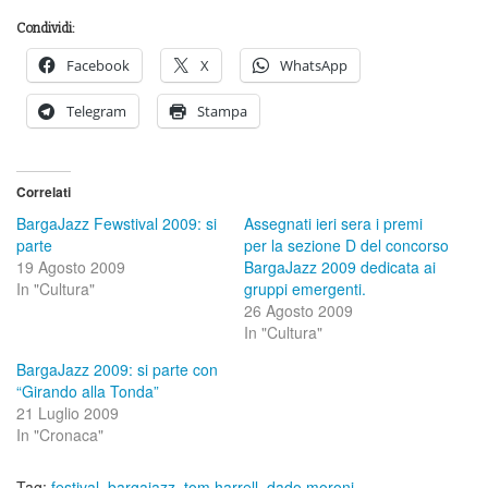
Condividi:
Facebook
X
WhatsApp
Telegram
Stampa
Correlati
BargaJazz Fewstival 2009: si
Assegnati ieri sera i premi
parte
per la sezione D del concorso
19 Agosto 2009
BargaJazz 2009 dedicata ai
In "Cultura"
gruppi emergenti.
26 Agosto 2009
In "Cultura"
BargaJazz 2009: si parte con
“Girando alla Tonda”
21 Luglio 2009
In "Cronaca"
Tag:
festival
,
bargajazz
,
tom harrell
,
dado moroni