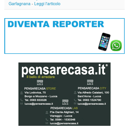
Garfagnana
-
Leggi l'articolo