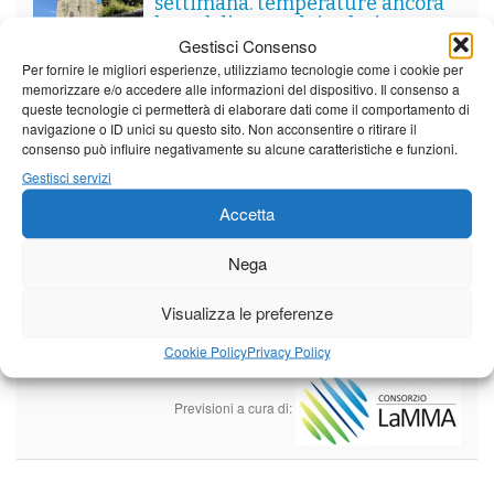
settimana. temperature ancora
ben al di sopra dei valori
Gestisci Consenso
stagionali
Per fornire le migliori esperienze, utilizziamo tecnologie come i cookie per
Leggi tutto…
memorizzare e/o accedere alle informazioni del dispositivo. Il consenso a
queste tecnologie ci permetterà di elaborare dati come il comportamento di
Domenica
Lunedì
Martedì
navigazione o ID unici su questo sito. Non acconsentire o ritirare il
consenso può influire negativamente su alcune caratteristiche e funzioni.
Borgo a Mozzano
Gestisci servizi
25°C
|
36°C
21°C
|
37°C
22°C
|
38°C
Accetta
Barga
Nega
25°C
|
33°C
21°C
|
34°C
22°C
|
35°C
Castelnuovo Garfagnana
Visualizza le preferenze
25°C
|
33°C
21°C
|
34°C
22°C
|
35°C
Cookie Policy
Privacy Policy
Previsioni a cura di: