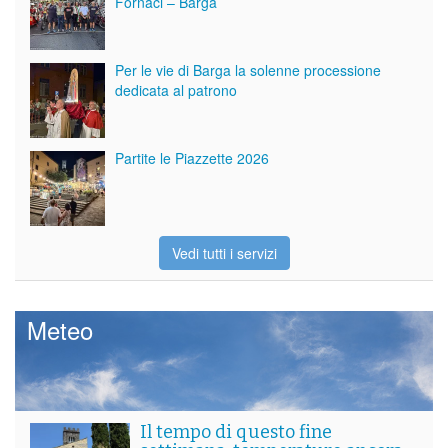
Fornaci – Barga
Per le vie di Barga la solenne processione
dedicata al patrono
Partite le Piazzette 2026
Vedi tutti i servizi
Meteo
Il tempo di questo fine