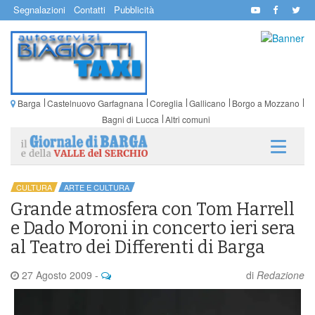
Segnalazioni
Contatti
Pubblicità
Barga
Castelnuovo Garfagnana
Coreglia
Gallicano
Borgo a Mozzano
Bagni di Lucca
Altri comuni
CULTURA
ARTE E CULTURA
Grande atmosfera con Tom Harrell
e Dado Moroni in concerto ieri sera
al Teatro dei Differenti di Barga
27 Agosto 2009
-
di
Redazione