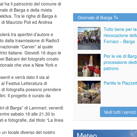
tival ha il patrocinio del comune di
nale di Barga e della rivista
ektiva. Tra le righe di Barga è
Giornale di Barga Tv
 di Maurizio Poli ed Andrea
Tutto bene per la
colerà tra aperitivi d’autore e
rievocazione dell
to dalla trasmissione di Radio3
Fornaci – Barga
o nazionale “Carver” al quale
rici italiane. Giovedì 16 dopo le
Per le vie di Bar
nei Balcani del fotografo croato
processione dedi
azionale che vive a New York e
patrono
senti e verrà dato il via al
Partite le Piazze
 al Festiva Letteratura di
ti di fotografia possono prendere
ini. Il progetto è curato da
ini di Barga” di Lammari; venerdì
Vedi tutti i servizi
entre sabato 18 alle 21,30 lo
 e fotografie, dal titolo “La linea
in un locale diverso del nostro
Meteo