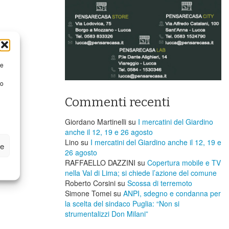
re
to
Commenti recenti
Giordano Martinelli
su
I mercatini del Giardino
anche il 12, 19 e 26 agosto
Lino
su
I mercatini del Giardino anche il 12, 19 e
ze
26 agosto
RAFFAELLO DAZZINI
su
​Copertura mobile e TV
nella Val di Lima; si chiede l’azione del comune
Roberto Corsini
su
Scossa di terremoto
Simone Tomei
su
ANPI, sdegno e condanna per
la scelta del sindaco Puglia: “Non si
strumentalizzi Don Milani”