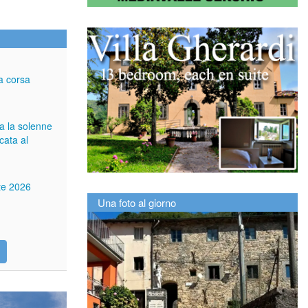
a corsa
ga la solenne
cata al
tte 2026
Una foto al giorno