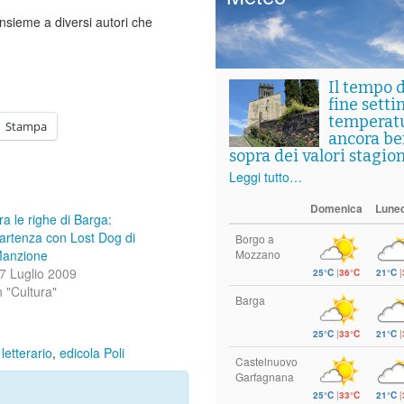
insieme a diversi autori che
Il tempo 
fine setti
temperat
Stampa
ancora ben
sopra dei valori stagion
Leggi tutto…
Domenica
Luned
ra le righe di Barga:
artenza con Lost Dog di
Borgo a
anzione
Mozzano
7 Luglio 2009
25°C
|
36°C
21°C
|
n "Cultura"
Barga
25°C
|
33°C
21°C
|
 letterario
,
edicola Poli
Castelnuovo
Garfagnana
25°C
|
33°C
21°C
|