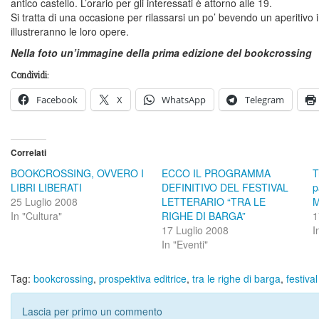
antico castello. L’orario per gli interessati è attorno alle 19.
Si tratta di una occasione per rilassarsi un po’ bevendo un aperitivo 
illustreranno le loro opere.
Nella foto un’immagine della prima edizione del bookcrossing
Condividi:
Facebook
X
WhatsApp
Telegram
Correlati
BOOKCROSSING, OVVERO I
ECCO IL PROGRAMMA
T
LIBRI LIBERATI
DEFINITIVO DEL FESTIVAL
p
25 Luglio 2008
LETTERARIO “TRA LE
M
In "Cultura"
RIGHE DI BARGA”
1
17 Luglio 2008
I
In "Eventi"
Tag:
bookcrossing
,
prospektiva editrice
,
tra le righe di barga
,
festival
Lascia per primo un commento