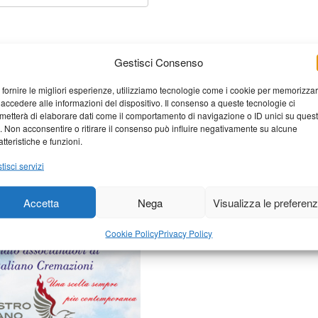
Gestisci Consenso
 fornire le migliori esperienze, utilizziamo tecnologie come i cookie per memorizza
 accedere alle informazioni del dispositivo. Il consenso a queste tecnologie ci
metterà di elaborare dati come il comportamento di navigazione o ID unici su ques
o. Non acconsentire o ritirare il consenso può influire negativamente su alcune
atteristiche e funzioni.
elaborati i dati derivati dai
tisci servizi
Accetta
Nega
Visualizza le preferen
Cookie Policy
Privacy Policy