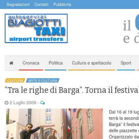
Segnalazioni
Contatti
Pubblicità
Cronaca
Politica
Cultura e spettacolo
Sport
CULTURA
ARTE E CULTURA
“Tra le righe di Barga”. Torna il festiva
2 Luglio 2009
-
Dal 16 al 19 lug
terrà la seconda
Barga” il festiv
delle piazzette
Organizzato dall