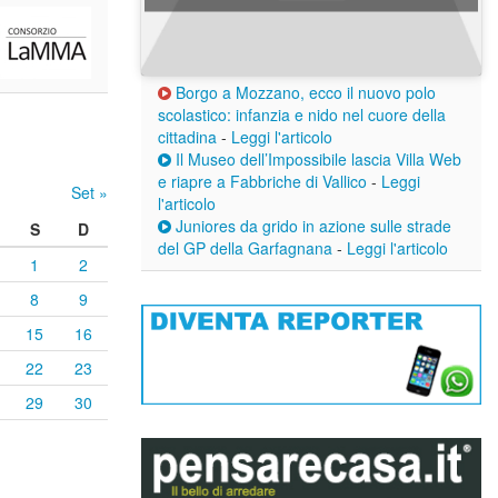
Borgo a Mozzano, ecco il nuovo polo
scolastico: infanzia e nido nel cuore della
cittadina
-
Leggi l'articolo
Il Museo dell’Impossibile lascia Villa Web
e riapre a Fabbriche di Vallico
-
Leggi
Set »
l'articolo
Juniores da grido in azione sulle strade
S
D
del GP della Garfagnana
-
Leggi l'articolo
1
2
8
9
15
16
22
23
29
30