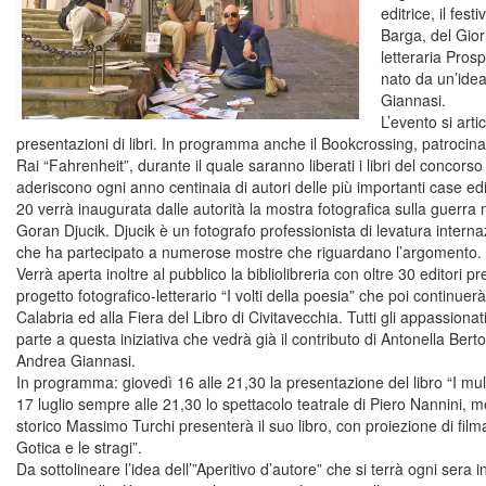
editrice, il fes
Barga, del Gior
letteraria Prosp
nato da un’idea
Giannasi.
L’evento si arti
presentazioni di libri. In programma anche il Bookcrossing, patrocina
Rai “Fahrenheit”, durante il quale saranno liberati i libri del concors
aderiscono ogni anno centinaia di autori delle più importanti case edit
20 verrà inaugurata dalle autorità la mostra fotografica sulla guerra 
Goran Djucik. Djucik è un fotografo professionista di levatura intern
che ha partecipato a numerose mostre che riguardano l’argomento.
Verrà aperta inoltre al pubblico la bibliolibreria con oltre 30 editori pre
progetto fotografico-letterario “I volti della poesia” che poi continuerà
Calabria ed alla Fiera del Libro di Civitavecchia. Tutti gli appassiona
parte a questa iniziativa che vedrà già il contributo di Antonella Bertol
Andrea Giannasi.
In programma: giovedì 16 alle 21,30 la presentazione del libro “I mul
17 luglio sempre alle 21,30 lo spettacolo teatrale di Piero Nannini, m
storico Massimo Turchi presenterà il suo libro, con proiezione di filmati
Gotica e le stragi”.
Da sottolineare l’idea dell’”Aperitivo d’autore” che si terrà ogni sera 