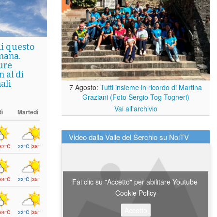
di questo
mana.
ure
 al di
ali
7 Agosto:
Tutti insieme in ricordo di Martina
Graziani (Foto Sergio Tog Togneri)
Vai all'archivio
ì
Martedì
Video dalla Valle del Serchio su NoiTV
37°C
22°C
|
38°C
34°C
22°C
|
35°C
Fai clic su "Accetto" per abilitare Youtube
Cookie Policy
Accetto
34°C
22°C
|
35°C