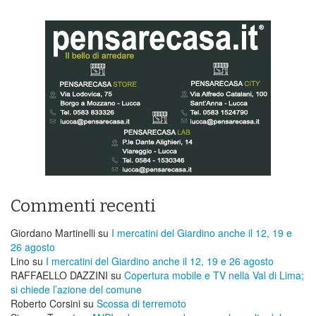
Commenti recenti
Giordano Martinelli
su
I mercatini del Giardino anche il 12, 19 e
26 agosto
Lino
su
I mercatini del Giardino anche il 12, 19 e 26 agosto
RAFFAELLO DAZZINI
su
​Copertura mobile e TV nella Val di Lima;
si chiede l’azione del comune
Roberto Corsini
su
Scossa di terremoto