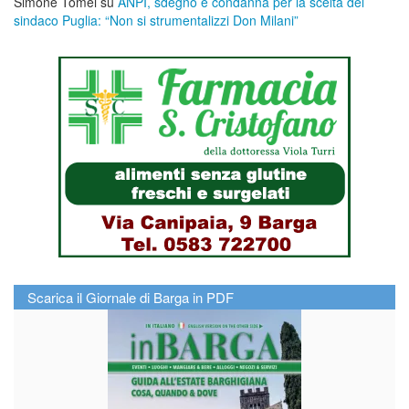
Simone Tomei
su
ANPI, sdegno e condanna per la scelta del
sindaco Puglia: “Non si strumentalizzi Don Milani”
Scarica il Giornale di Barga in PDF