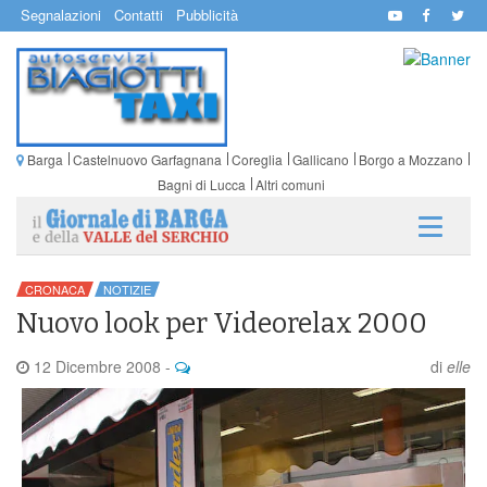
Segnalazioni
Contatti
Pubblicità
Barga
Castelnuovo Garfagnana
Coreglia
Gallicano
Borgo a Mozzano
Bagni di Lucca
Altri comuni
CRONACA
NOTIZIE
Nuovo look per Videorelax 2000
12 Dicembre 2008
-
di
elle