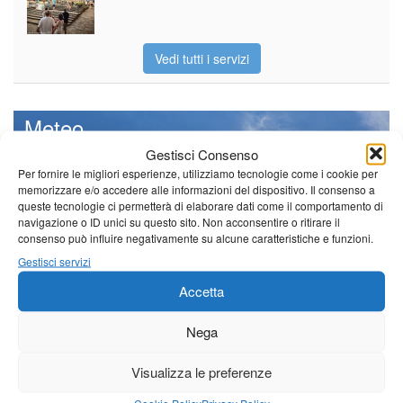
Vedi tutti i servizi
Meteo
Gestisci Consenso
Per fornire le migliori esperienze, utilizziamo tecnologie come i cookie per
memorizzare e/o accedere alle informazioni del dispositivo. Il consenso a
queste tecnologie ci permetterà di elaborare dati come il comportamento di
Il tempo di questo fine
navigazione o ID unici su questo sito. Non acconsentire o ritirare il
settimana. temperature ancora
consenso può influire negativamente su alcune caratteristiche e funzioni.
ben al di sopra dei valori
Gestisci servizi
stagionali
Accetta
Leggi tutto…
Domenica
Lunedì
Martedì
Nega
Borgo a Mozzano
Visualizza le preferenze
25°C
|
36°C
21°C
|
37°C
22°C
|
38°C
Cookie Policy
Privacy Policy