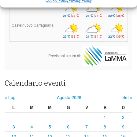
Barga
25°C
|
33°C
21°C
|
34°C
22°C
|
35°C
Castelnuovo Garfagnana
25°C
|
33°C
21°C
|
34°C
22°C
|
35°C
Previsioni a cura di:
Calendario eventi
« Lug
Agosto 2026
Set »
L
M
M
G
V
S
D
1
2
3
4
5
6
7
8
9
10
11
12
13
14
15
16