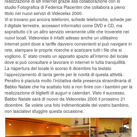
realizzazione di siti internet grazie alla collaborazione con lo
studio Fotografica di Federica Piacentini che collabora a pieno
titolo nei nuovi servizi di Videoelax 2000.
Vi si trovano poi ancora telefonini, schede telefoniche, schede per
il digitale terrestre, accessori informatici come DVD e CD, ma
soprattutto c’è un altro servizio veramente utile che troverete nei
nuovi locali. Videorelax è infatti adesso anche un utilissimo
internet point dove a tariffe davvero convenienti si può navigare in
rete, stampare le proprie ricerche e scaricare tutti i file che si
vogliono. E’ stato creato un apposito spazio all’interno del locale
dove si può consultare e lavorare in internet in tutta tranquillità.
La riapertura del locale lo scorso 8 dicembre ha testato
l’apprezzamento di tanta gente per le novità di questa attività.
Peraltro è piaciuta molto l’iniziativa della presenza straordinaria di
Babbo Natale che ha scattato foto a non finire con i bambini per la
realizzazione di biglietti di auguri e calendari. Visto il successo,
Babbo Natale sarà di nuovo da Videorelax 2000 il prossimo 21
dicembre. Se volete una foto indimenticabile del vostro bambino,
non lasciatevi sfuggire questa occasione.