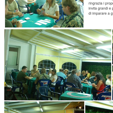
ringrazia i propr
invita grandi e 
di imparare a g