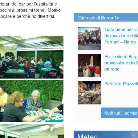
ietari del bar per l’ospitalità e
piccini ai prossimi tornei. Motivo
iocare e perchè no divertirsi.
Giornale di Barga Tv
Tutto bene per la
rievocazione dell
Fornaci – Barga
Per le vie di Bar
processione dedi
patrono
Partite le Piazze
Vedi tutti i servizi
Meteo