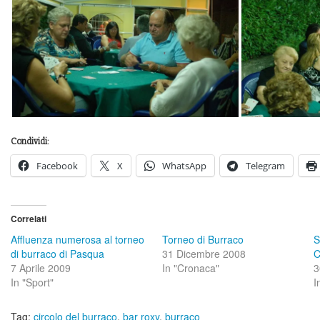
Condividi:
Facebook
X
WhatsApp
Telegram
Correlati
Affluenza numerosa al torneo
Torneo di Burraco
S
di burraco di Pasqua
31 Dicembre 2008
C
7 Aprile 2009
In "Cronaca"
3
In "Sport"
I
Tag:
circolo del burraco
,
bar roxy
,
burraco