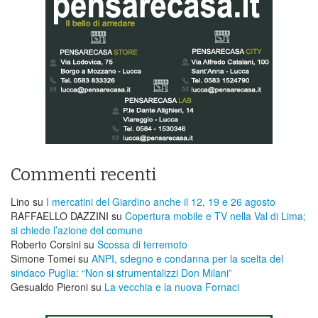
Commenti recenti
Lino
su
I mercatini del Giardino anche il 12, 19 e 26 agosto
RAFFAELLO DAZZINI
su
​Copertura mobile e TV nella Val di Lima;
si chiede l’azione del comune
Roberto Corsini
su
Scossa di terremoto
Simone Tomei
su
ANPI, sdegno e condanna per la scelta del
sindaco Puglia: “Non si strumentalizzi Don Milani”
Gesualdo Pieroni
su
La vecchia e la nuova Fornaci