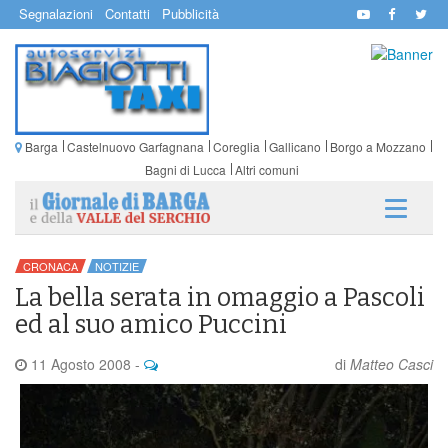
Segnalazioni
Contatti
Pubblicità
Barga
Castelnuovo Garfagnana
Coreglia
Gallicano
Borgo a Mozzano
Bagni di Lucca
Altri comuni
CRONACA
NOTIZIE
La bella serata in omaggio a Pascoli
ed al suo amico Puccini
11 Agosto 2008
-
di
Matteo Casci