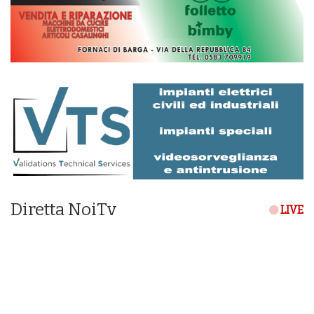
Diretta NoiTv
LIVE