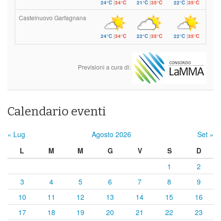
24°C
|
34°C
21°C
|
35°C
22°C
|
35°C
Castelnuovo Garfagnana
24°C
|
34°C
22°C
|
35°C
22°C
|
35°C
Previsioni a cura di:
Calendario eventi
« Lug
Agosto 2026
Set »
L
M
M
G
V
S
D
1
2
3
4
5
6
7
8
9
10
11
12
13
14
15
16
17
18
19
20
21
22
23