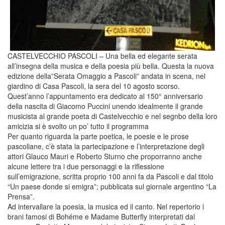
CASTELVECCHIO PASCOLI – Una bella ed elegante serata
all’insegna della musica e della poesia più bella. Questa la nuova
edizione della”Serata Omaggio a Pascoli” andata in scena, nel
giardino di Casa Pascoli, la sera del 10 agosto scorso.
Quest’anno l’appuntamento era dedicato al 150° anniversario
della nascita di Giacomo Puccini unendo idealmente il grande
musicista al grande poeta di Castelvecchio e nel segnbo della loro
amicizia si è svolto un po’ tutto il programma
Per quanto riguarda la parte poetica, le poesie e le prose
pascoliane, c’è stata la partecipazione e l’interpretazione degli
attori Glauco Mauri e Roberto Sturno che proporranno anche
alcune lettere tra i due personaggi e la riflessione
sull’emigrazione, scritta proprio 100 anni fa da Pascoli e dal titolo
“Un paese donde si emigra”; pubblicata sul giornale argentino “La
Prensa”.
Ad intervallare la poesia, la musica ed il canto. Nel repertorio i
brani famosi di Bohéme e Madame Butterfly interpretati dal