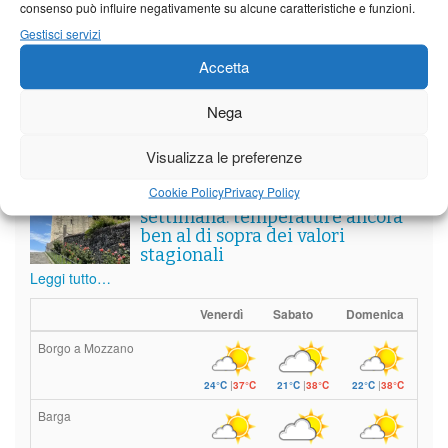
consenso può influire negativamente su alcune caratteristiche e funzioni.
Vedi tutti i servizi
Gestisci servizi
Accetta
Meteo
Nega
Visualizza le preferenze
Cookie Policy
Privacy Policy
Il tempo di questo fine
settimana. temperature ancora
ben al di sopra dei valori
stagionali
Leggi tutto…
Venerdì
Sabato
Domenica
Borgo a Mozzano
24°C
|
37°C
21°C
|
38°C
22°C
|
38°C
Barga