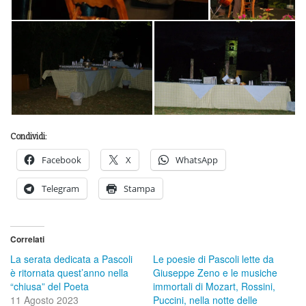
Condividi:
Facebook
X
WhatsApp
Telegram
Stampa
Correlati
La serata dedicata a Pascoli
Le poesie di Pascoli lette da
è ritornata quest’anno nella
Giuseppe Zeno e le musiche
“chiusa” del Poeta
immortali di Mozart, Rossini,
11 Agosto 2023
Puccini, nella notte delle