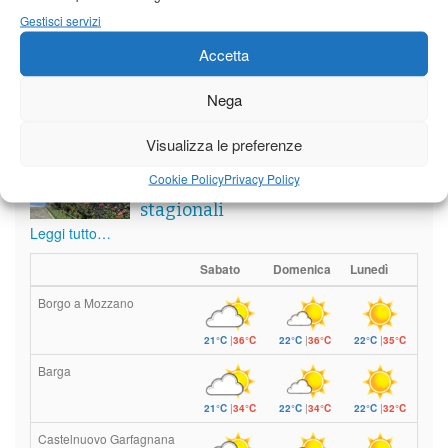
Gestisci servizi
Meteo
Accetta
Nega
Visualizza le preferenze
Il tempo di questo fine
settimana. temperature ancora
Cookie Policy
Privacy Policy
ben al di sopra dei valori
stagionali
Leggi tutto…
Sabato
Domenica
Lunedì
Borgo a Mozzano
21°C
|
36°C
22°C
|
36°C
22°C
|
35°C
Barga
21°C
|
34°C
22°C
|
34°C
22°C
|
32°C
Castelnuovo Garfagnana