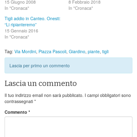
15 Giugno 2008
8 Febbraio 2018
In "Cronaca"
In "Cronaca"
Tigli addio in Canteo. Onesti:
“Li ripianteremo”
15 Gennaio 2016
In "Cronaca"
Tag:
Via Mordini
,
Piazza Pascoli
,
Giardino
,
piante
,
tigli
Lascia per primo un commento
Lascia un commento
Il tuo indirizzo email non sarà pubblicato.
I campi obbligatori sono
contrassegnati
*
Commento
*