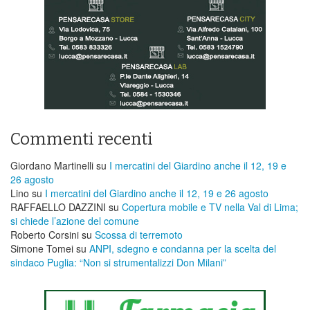
Commenti recenti
Giordano Martinelli
su
I mercatini del Giardino anche il 12, 19 e
26 agosto
Lino
su
I mercatini del Giardino anche il 12, 19 e 26 agosto
RAFFAELLO DAZZINI
su
​Copertura mobile e TV nella Val di Lima;
si chiede l’azione del comune
Roberto Corsini
su
Scossa di terremoto
Simone Tomei
su
ANPI, sdegno e condanna per la scelta del
sindaco Puglia: “Non si strumentalizzi Don Milani”