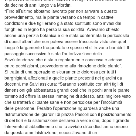
da decine di anni lungo via Mordini.
“Fino all’ultimo abbiamo lavorato per non arrivare a questo
provvedimento, ma le piante versano da tempo in cattive
condizioni e due tigli erano già stato sostituiti: sono invasi dai
funghi ed in legno ha perso la sua solidità. Avevamo chiesto
anche una perizia botanica e ci è stata confermata la pericolosità
di questi alberi che non poteva essere trascurata visto che quel
luogo è largamente frequentato e spesso vi si trovano bambini. Il
passaggio successivo è stata l’autorizzazione della
Sovrintendenza che è stata regolarmente concessa e adesso,
entro pochi giorni, provvederemo alla rimozione delle piante”.
Si tratta di una operazione sicuramente dolorosa per tutti i
barghigiani, affezionati a quelle piante presenti nei giardini da
decenni, ma Salvi assicura: “Saranno sostituite con altri tigli di
dimensioni già abbastanza grandi così che in pochi anni le piante
tornino ad offrire la stessa immagine di adesso, anzi migliore visto
che si tratterà di piante sane e non pericolose per l’incolumità
delle persomne. Peraltro l’operazione riguarderà anche una
ristrutturazione dei giardini di piazza Pascoli con il posizionamento
di dei fiori e la sistemazione dell’area a verde che, dopo il grande
intervento di abbellimento che fu avviato circa dieci anno orsono
da questa amministrazione, necessitavano di un