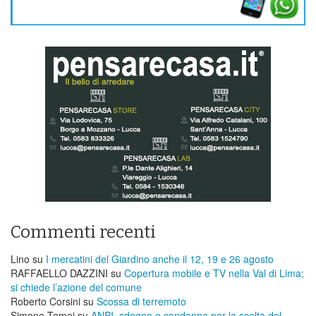
Commenti recenti
Lino
su
I mercatini del Giardino anche il 12, 19 e 26 agosto
RAFFAELLO DAZZINI
su
​Copertura mobile e TV nella Val di Lima;
si chiede l’azione del comune
Roberto Corsini
su
Scossa di terremoto
Simone Tomei
su
ANPI, sdegno e condanna per la scelta del