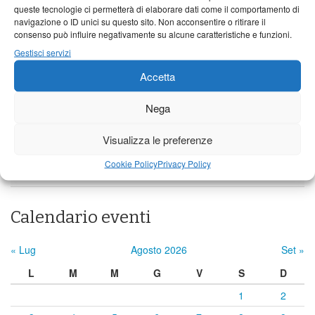
queste tecnologie ci permetterà di elaborare dati come il comportamento di
24°C
|
37°C
21°C
|
38°C
22°C
|
38°C
navigazione o ID unici su questo sito. Non acconsentire o ritirare il
consenso può influire negativamente su alcune caratteristiche e funzioni.
Barga
Gestisci servizi
24°C
|
34°C
21°C
|
35°C
22°C
|
35°C
Accetta
Castelnuovo Garfagnana
Nega
24°C
|
34°C
22°C
|
35°C
22°C
|
35°C
Visualizza le preferenze
Previsioni a cura di:
Cookie Policy
Privacy Policy
Calendario eventi
« Lug
Agosto 2026
Set »
L
M
M
G
V
S
D
1
2