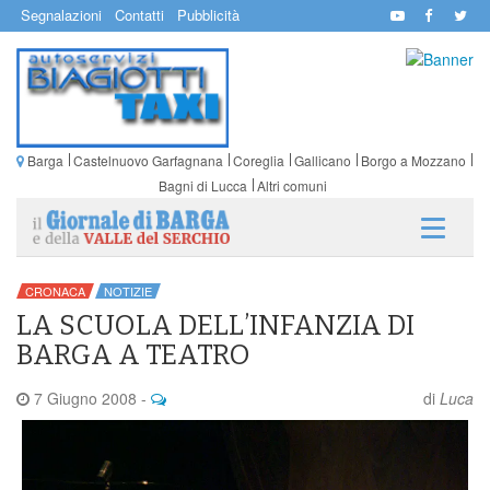
Segnalazioni
Contatti
Pubblicità
Barga
Castelnuovo Garfagnana
Coreglia
Gallicano
Borgo a Mozzano
Bagni di Lucca
Altri comuni
CRONACA
NOTIZIE
LA SCUOLA DELL’INFANZIA DI
BARGA A TEATRO
7 Giugno 2008
-
di
Luca