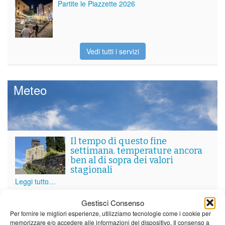
Partite le Piazzette 2026
Vedi tutti i servizi
Meteo
Il tempo di questo fine
settimana. temperature ancora
ben al di sopra dei valori
stagionali
Leggi tutto…
Venerdì
Sabato
Domenica
Gestisci Consenso
Per fornire le migliori esperienze, utilizziamo tecnologie come i cookie per
Borgo a Mozzano
memorizzare e/o accedere alle informazioni del dispositivo. Il consenso a