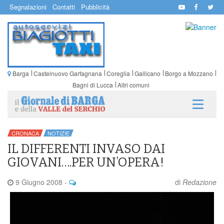
Segnalazioni
Contatti
Pubblicità
Barga
Castelnuovo Garfagnana
Coreglia
Gallicano
Borgo a Mozzano
Bagni di Lucca
Altri comuni
CRONACA
NOTIZIE
IL DIFFERENTI INVASO DAI
GIOVANI….PER UN’OPERA!
9 Giugno 2008
-
di
Redazione