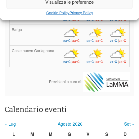
Visualizza le preferenze
Borgo a Mozzano
Cookie Policy
Privacy Policy
23°C
|
36°C
22°C
|
36°C
21°C
|
37°C
Barga
23°C
|
33°C
22°C
|
33°C
21°C
|
34°C
Castelnuovo Garfagnana
23°C
|
33°C
22°C
|
33°C
21°C
|
34°C
Previsioni a cura di:
Calendario eventi
« Lug
Agosto 2026
Set »
L
M
M
G
V
S
D