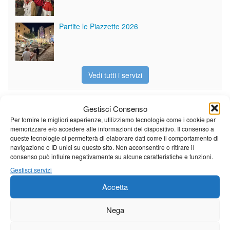
Partite le Piazzette 2026
Vedi tutti i servizi
Gestisci Consenso
Meteo
Per fornire le migliori esperienze, utilizziamo tecnologie come i cookie per
memorizzare e/o accedere alle informazioni del dispositivo. Il consenso a
queste tecnologie ci permetterà di elaborare dati come il comportamento di
navigazione o ID unici su questo sito. Non acconsentire o ritirare il
consenso può influire negativamente su alcune caratteristiche e funzioni.
Il tempo di questo fine
Gestisci servizi
settimana. temperature ancora
ben al di sopra dei valori
Accetta
stagionali
Leggi tutto…
Nega
Sabato
Domenica
Lunedì