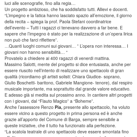
luci alle scenografie, fino alla regia…
Un progetto ambizioso, che ha soddisfatto tutti. Allievi e docenti.
“L’impegno e la fatica hanno lasciato spazio all’emozione, il giorno
della recita – spiega la prof. Paola Stefani coordinatrice
dell’evento – Tutti i ragazzi ci tenevano davvero a far bene. E
sapere che l’impegno è stato per la realizzazione di un’opera lirica
non può che farci riflettere”.
…Quanti luoghi comuni sui giovani… ” L’opera non interessa… I
giovani non hanno sensibilità… “
Provatelo a chiedere ai 400 ragazzi di venerdi mattina.
Massimo Salotti, mente del progetto si dice entusiasta, anche per
essere riuscito nell’intento di realizzare uno spettacolo di gran
qualità (ricordiamo gli artisti solisti: Chiara Giudice- soprano,
Giulio Boschetti- baritono, Gabriele Mangione- tenore), dal respiro
musicale importante, ma soprattutto dal grande valore educativo.
E adesso già si medita sul prossimo anno. In cantiere altri progetti
con i giovani, dal “Flauto Magico” a “Boheme”.
Anche l’assessore Renzo
Pia,
presente allo spettacolo, ha voluto
essere vicino a questo progetto in prima persona ed è anche
grazie all’apporto del Comune di Barga, sempre sensibile a
queste iniziative, che il tutto ha funzionato alla perfezione.
“La scatola teatrale di uno spettacolo deve essere smontata fino