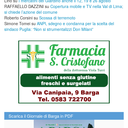
Lino
su
I mercatini del Giardino anche il 12, 19 e 26 agosto
RAFFAELLO DAZZINI
su
​Copertura mobile e TV nella Val di Lima;
si chiede l’azione del comune
Roberto Corsini
su
Scossa di terremoto
Simone Tomei
su
ANPI, sdegno e condanna per la scelta del
sindaco Puglia: “Non si strumentalizzi Don Milani”
Scarica il Giornale di Barga in PDF