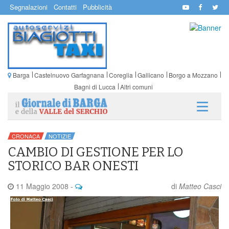
Segnalazioni
Contatti
Pubblicità
Barga
Castelnuovo Garfagnana
Coreglia
Gallicano
Borgo a Mozzano
Bagni di Lucca
Altri comuni
CRONACA
NOTIZIE
CAMBIO DI GESTIONE PER LO
STORICO BAR ONESTI
11 Maggio 2008
-
di
Matteo Casci