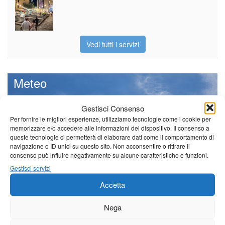
Vedi tutti i servizi
Meteo
Gestisci Consenso
Per fornire le migliori esperienze, utilizziamo tecnologie come i cookie per
memorizzare e/o accedere alle informazioni del dispositivo. Il consenso a
Sole e temperature ancora ben
queste tecnologie ci permetterà di elaborare dati come il comportamento di
al di sopra delle medie stagionali
navigazione o ID unici su questo sito. Non acconsentire o ritirare il
Leggi tutto…
consenso può influire negativamente su alcune caratteristiche e funzioni.
Gestisci servizi
Giovedì
Venerdì
Sabato
Accetta
Borgo a Mozzano
Nega
24°C
|
38°C
21°C
|
37°C
21°C
|
38°C