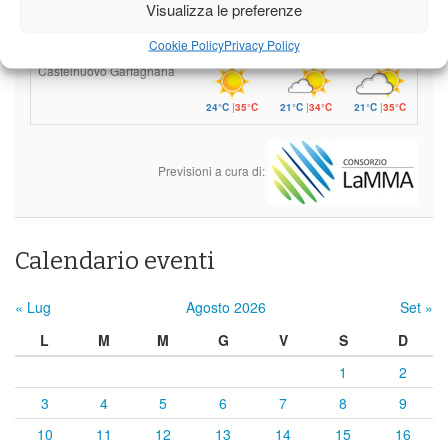
Barga
Visualizza le preferenze
24°C
|
35°C
21°C
|
34°C
21°C
|
35°C
Cookie Policy
Privacy Policy
Castelnuovo Garfagnana
24°C
|
35°C
21°C
|
34°C
21°C
|
35°C
Previsioni a cura di:
Calendario eventi
« Lug
Agosto 2026
Set »
L
M
M
G
V
S
D
1
2
3
4
5
6
7
8
9
10
11
12
13
14
15
16